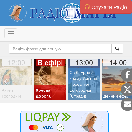
Слухати Радіо
Toggle navigation
12:00
13:00
14:00
В ефірі
Св.Літургія з
храму Успіння
Пресвятої
Ангел
Хресна
Богородиці
Господній
Дорога
(Страдч)
Денний ефір