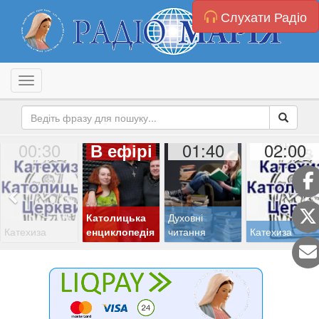
Слухати Радіо
Toggle navigation
00:30
01:40
02:00
В ефірі
Католицька
Духовні
Катехиза
енциклопедія
читання
Катехиза