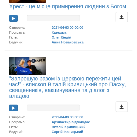
Хрест - це місце примирення людини з Богом
Створено:
2021-04-03 00:00:00
Програма:
Катехиза
Гість:
Олег Кіндій
Ведучий:
Анна Новаковська
"Запрошую разом із Церквою пережити цей
час!" - єпископ Віталій Кривицький про Пасху,
священників, вакцинування та діалог з
владою
Створено:
2021-04-03 00:00:00
Програма:
Архіпастир відповідає
Гість:
Віталій Кривицький
Ведучий:
Сергій Іваницький