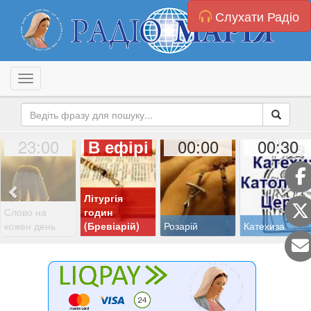
Слухати Радіо
Toggle navigation
23:00
00:00
00:30
В ефірі
Літургія
Слово на
годин
кожен день
(Бревіарій)
Розарій
Катехиза