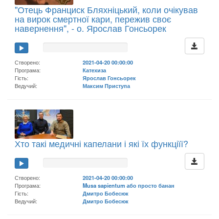
"Отець Франциск Бляхніцький, коли очікував
на вирок смертної кари, пережив своє
навернення", - о. Ярослав Гонсьорек
Створено:
2021-04-20 00:00:00
Програма:
Катехиза
Гість:
Ярослав Гонсьорек
Ведучий:
Максим Приступа
Хто такі медичні капелани і які їх функціїї?
Створено:
2021-04-20 00:00:00
Програма:
Musa sapientum або просто банан
Гість:
Дмитро Бобесюк
Ведучий:
Дмитро Бобесюк