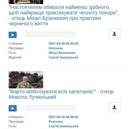
"Настоятелем обирали найменш здібного,
щоб найкраще практикувати чесноту покори",
- отець Міхал Бранкевич про практики
чернечого життя
Створено:
2021-04-20 00:00:00
Програма:
Катехиза
Гість:
Міхал Бранкевич
Ведучий:
Сергій Іваницький
"Варто мобілізувати всіх капеланів!" - отець
Микола Лучинський
Створено:
2021-04-20 00:00:00
Програма:
Резонанс
Гість:
Сергій Іваницький