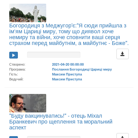
Богородиця з Меджугор'є:"Я сюди прийшла з
ім‘ям Цариці миру, тому що диявол хоче
немиру та війни, хоче сповнити ваші серця
страхом перед майбутнім, а майбутнє - Боже".
Створено:
2021-04-20 00:00:00
Програма:
Послання Богородиці Цариці миру
Гість:
Максим Приступа
Ведучий:
Максим Приступа
"Буду вакцинуватись!" - отець Міхал
Бранкевич про щеплення та моральний
аспект