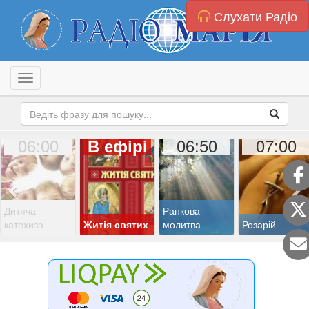
Слухати Радіо
Toggle navigation
06:00
06:50
07:00
В ефірі
Дитяча
Ранкова
катехиза
Житія святих
молитва
Розарій