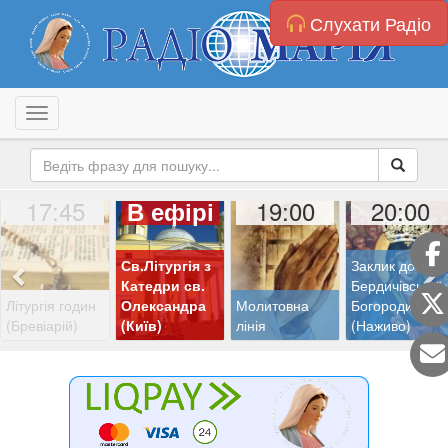
Слухати Радіо
Toggle navigation
17:45
19:00
20:00
В ефірі
Св.Літургія з
Заклик до
Катедри св.
Бердичівської
Літургія годин
Олександра
Молитовна
Богородиці
(Бревіарій)
(Київ)
лінія
(Наживо)