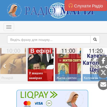
Слухати Радіо
Toggle navigation
10:00
11:00
11:20
В ефірі
У ваших
Розарій
намірах
Житія святих
Катехиза