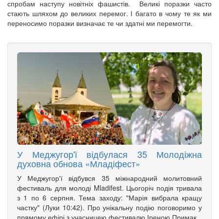
спробам наступу новітніх фашистів. Великі поразки часто
стають шляхом до великих перемог. І багато в чому те як ми
переносимо поразки визначає те чи здатні ми перемогти.
У Меджугор'ї відбулася 35 Молодіжна
духовна обнова «Младіфест»
У Меджугор'ї відбувся 35 міжнародний молитовний
фестиваль для молоді Mladifest. Цьогоріч подія тривала
з 1 по 6 серпня. Тема заходу: "Марія вибрала кращу
частку" (Луки 10:42). Про унікальну подію поговоримо у
прямому ефірі з учасницею фестивалю Іреною Примак.