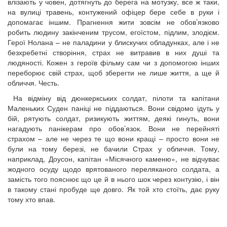
влізають у човен, дотягнуть до берега на мотузку, все ж таки,
на вулиці травень, контужений офіцер бере себе в руки і
допомагає іншим. Прагнення жити зовсім не обов’язково
робить людину закінченим трусом, егоїстом, підлим, злодієм.
Герої Нолана – не паладини у блискучих обладунках, але і не
безхребетні створіння, страх не витравив в них душі та
людяності. Кожен з героїв фільму сам чи з допомогою інших
переборює свій страх, щоб зберегти не лише життя, а ще й
обличчя. Честь.
На відміну від дюнкеркських солдат, пілоти та капітани
Маленьких Суден паніці не піддаються. Вони свідомо ідуть у
бій, рятують солдат, ризикують життям, деякі гинуть, вони
нагадують панікерам про обов’язок. Вони не перейняті
страхом – але не через те що вони кращі – просто вони не
були на тому березі, не бачили Страх у обличчя. Тому,
наприклад, Доусон, капітан «Місячного каменю», не відчуває
жодного осуду щодо врятованого переляканого солдата, а
замість того пояснює що це й в нього шок через контузію, і він
в такому стані пробуде ще довго. Як той хто стоїть, дає руку
тому хто впав.