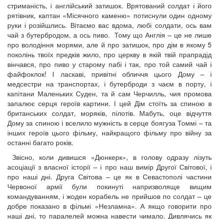
стриманість, і англійський затишок. Врятований солдат і його
рятівник, каптан «Місячного каменю» потиснули один одному
руки і розійшлись. Вітаємо вас вдома, любі солдати, ось вам
чай з бутербродом, а ось пиво. Тому що Англія – це не лише
про володіння морями, але й про затишок, про дім в якому 5
поколінь твоїх предків жило, про церкву в якій твій прапрадід
вінчався, про пиво у старому пабі і так, про той самий чай і
файфоклок! І ласкаві, привітні обличчя цього Дому – і
медсестри на транспортах, і бутерброди з чаєм в порту, і
капітани Маленьких Суден, та й сам Черчилль, чия промова
запалює серця героїв картини. І цей Дім стоїть за спиною в
британських солдат, моряків, пілотів. Мабуть, оце відчуття
Дому за спиною і вселило мужність в серце боягуза Томмі – та
інших героїв цього фільму, найкращого фільму про війну за
останні багато років.
Звісно, коли дивишся «Дюнкерк», в голову одразу лізуть
асоціації з власної історії – і про наш вимір Другої Світової, і
про наші дні. Друга Світова – це як в Севастополі частини
Червоної армії були покинуті напризволяще вищим
командуванням, і жоден корабель не прийшов по солдат – це
добре показано в фільмі «Незламна». А якщо говорити про
наші дні, то паралелей можна навести чимало. Дивлячись як