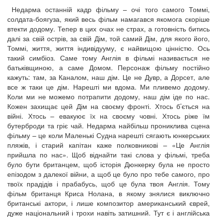
Недарма останній кадр фільму – очі того самого Томмі,
солдата-боягуза, який весь фільм намагався якомога скоріше
втекти додому. Тепер в цих очах не страх, а готовність битись
далі за свій острів, за свій Дім, той самий Дім, для якого його,
Томмі, життя, життя індивідууму, є найвищою цінністю. Ось
такий симбіоз. Саме тому Англія в фільмі називається не
батьківщиною, а саме Домом. Персонаж фільму постійно
кажуть: там, за Каналом, наш дім. Це не Дувр, а Дорсет, але
все ж таки це дім. Нарешті ми вдома. Ми пливемо додому.
Коли ми не можемо потрапити додому, наш дім іде по нас.
Кожен захищає цей Дім на своєму фронті. Хтось б’ється на
війні. Хтось – евакуює їх на своєму човні. Хтось ріже їм
бутерброди та гріє чай. Недарма найбільш прониклива сцена
фільму – це коли Маленькі Судна нарешті сягають юнкерських
пляжів, і старий капітан каже полковникові – «Це Англія
прийшла по нас». Щоб віднайти такі слова у фільмі, треба
було бути британцем, щоб історія Дюнкерку була не просто
епізодом з далекої війни, а щоб це було про тебе самого, про
твоїх прадідів і прабабусь, щоб це була твоя Англія. Тому
фільм британця Криса Нолана, в якому знялися виключно
британські актори, і лише композитор американський єврей,
дуже національний і трохи навіть затишний. Тут є і англійська