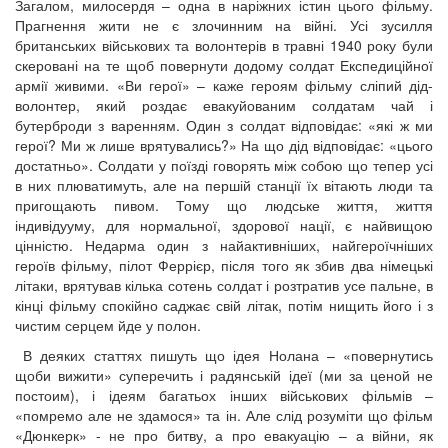
Загалом, милосердя – одна в наріжних істин цього фільму.
Прагнення жити не є злочинним на війні. Усі зусилля
британських військових та волонтерів в травні 1940 року були
скеровані на те щоб повернути додому солдат Експедиційної
армії живими. «Ви герої» – каже героям фільму сліпий дід-
волонтер, який роздає евакуйованим солдатам чай і
бутерброди з варенням. Один з солдат відповідає: «які ж ми
герої? Ми ж лише врятувались?» На що дід відповідає: «цього
достатньо». Солдати у поїзді говорять між собою що тепер усі
в них плюватимуть, але на першій станції їх вітають люди та
пригощають пивом. Тому що людське життя, життя
індивідууму, для нормальної, здорової нації, є найвищою
цінністю. Недарма один з найактивніших, найгероїчніших
героїв фільму, пілот Феррієр, після того як збив два німецькі
літаки, врятував кілька сотень солдат і розтратив усе пальне, в
кінці фільму спокійно саджає свій літак, потім нищить його і з
чистим серцем йде у полон.
В деяких статтях пишуть що ідея Нолана – «повернутись
щоби вижити» суперечить і радянській ідеї (ми за ценой не
постоим), і ідеям багатьох інших військових фільмів –
«помремо але не здамося» та ін. Але слід розуміти що фільм
«Дюнкерк» - не про битву, а про евакуацію – а війни, як