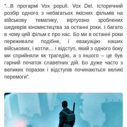
"...В прогармі Vox populi. Vox Dei. Історичний
розбір одного з небагатьох якісних фільмів на
військову тематику, віртуозно зроблених
шедеврів кіномистецтва за останні роки. І багато
в чому цей фільм є про нас. Бо ми в останні роки
переживали подібне, і евакуацію наших
військових, і котли… І відступ, який з одного боку
ми сприйняли як трагедію, а з іншого – це був
гарний початок славетних дій. Бо дуже часто з
великих поразок і відступів починаються великі
перемоги".