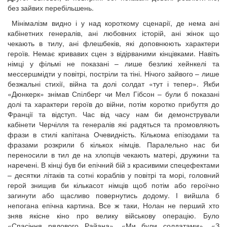
без зайвих перебільшень.
Мінімалізм видно і у над короткому сценарії, де нема ані
кабінетних генералів, ані любовних історій, ані жінок що
чекають в тилу, ані флешбеків, які доповнюють характери
героїв. Немає кривавих сцен з відірваними кінцівками. Навіть
німці у фільмі не показані – лише безликі хейнкелі та
мессершмідти у повітрі, постріли та тіні. Нічого зайвого – лише
безжальні стихії, війна та долі солдат «тут і тепер». Якби
«Дюнкерк» знімав Спілберг чи Мел Гібсон – були б показані
долі та характери героїв до війни, потім коротко прибуття до
Франції та відступ. Час від часу нам би демонстрували
кабінети Черчілля та генералів які радяться та промовляють
фрази в стилі капітана Очевидність. Кількома епізодами та
фразами розкрили б кількох німців. Паралельно нас би
переносили в тил де на хлопців чекають матері, дружини та
наречені. В кінці був би епічний бій з красивими спецефектами
– десятки літаків та сотні кораблів у повітрі та морі, головний
герой знищив би кількасот німців щоб потім або героїчно
загинути або щасливо повернутись додому. І вийшла б
непогана епічна картина. Все ж таки, Нолан не перший хто
зняв якісне кіно про велику військову операцію. Було
«Спасіння рядового Райана», «Ми були солдатами», «З