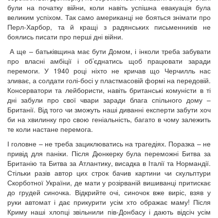
були на початку війни, коли навіть успішна евакуація була
великим успіхом. Так само американці не бояться знімати про
Перл-Харбор, та й кращі з радянських письменників не
боялись писати про перші дні війни.
А ще – батьківщина має бути Домом, і інколи треба забувати
про власні амбіції і об’єднатись щоб працювати заради
перемоги. У 1940 році ніхто не кричав що Черчилль нас
зливає, а солдати голі-босі у пластмасовій формі на передовій.
Консерватори та лейбористи, навіть британські комуністи в ті
дні забули про свої чвари заради блага спільного дому –
Британії. Від того чи зможуть наші диванні експерти забути хоч
би на хвилинку про свою геніальність, багато в чому залежить
те коли настане перемога.
І головне – не треба зациклюватись на трагедіях. Поразка – не
привід для паніки. Після Дюнкерку була переможні Битва за
Британію та Битва за Атлантику, висадка в Італії та Нормандії.
Стільки разів автор цих строк бачив картини чи скульптури
Скорботної України, де мати у розірваній вишиванці притискає
до грудей синочка. Відкрийте очі, синочок вже виріс, взяв у
руки автомат і дає прикурити усім хто ображає маму! Після
Криму наші хлопці звільнили пів-Донбасу і дають відсіч усім