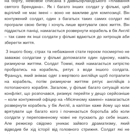
на борту, немовби списана з давньоірландського «плавання
святого Брендана». Як і багато інших солдат у фільмі, цей
вцілілий не має імені – воно не важливе для композиції. Він
контужений солдат, один з багатьох таких самих солдат які
програли свою битву і хочуть лише врятувати своє життя. Він
піддається паніці, намагається розвернути корабель в бік Англії
– так саме як інші солдати у фільмі вдаються до хитрощів аби
зберегти життя.
З іншого боку, страх та небажання стати героєм посмертно не
заважає солдатам у фільмі допомагати один одному, навіть
ризикуючи життям. Солдат Томмі, який намагається хитрістю
пробратись на корабель, рятує з води іншого солдата.
Француз, який знімає одяг з мертвого англійця щоб потрапити
на корабель, потім ризикуючи життям рятує англійців з
потопаючого корабля. Загалом, у фільмі багато ситуацій коли
конфлікт, що розпочався, ризикує перейти у дещо серйозніше
– коли контужений офіцер на «Місячному камені» намагається
розвернути корабель у бік Англії, а капітан каже йому що має
врятувати ще багато кого і починається боротьба або коли
солдати у переповненому човні не пускають до себе інших.
Але режисер свідомо уникає зайвого драматизму, який
відводив би хід історії від головного стрижня. Солдат які не