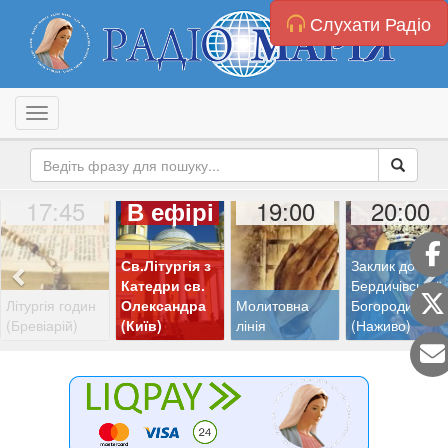
Слухати Радіо
Toggle navigation
17:45
19:00
20:00
В ефірі
Св.Літургія з
Заклик до
Катедри св.
Бердичівської
Літургія годин
Олександра
Молитовна
Богородиці
(Бревіарій)
(Київ)
лінія
(Наживо)