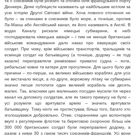
та її союзників були розбиті та оточені біля французького порту
Дюнкерк. Деякі публіцисти називають це найбільшим котлом за
усю історію Другої Світової війни. Хоча повного оточення не
було – за спинами в союзників було море, а точніше, пролив
Ла-Манш або Англійський канал, як його називають в Англії. В
водах Каналу рискали німецькі субмарини, в небі
господарювала німецька авіація – і тим не менше британське
військове командування дало наказ про евакуацію своїх
солдат. При чому, крім військових транспортів, тральщиків та
есмінців солдат на батьківщину (а точніше, додому – як тоді
казали) переправляли реквізовані приватні судна – яхти,
рибальські човни та катери для прогулянок. Для цього було дві
причини – по-перше, на великих військових кораблях для усіх
не вистачало місця, а по-друге, ворожому літаку чи субмарині
значно легше потопити один великий корабель ніж десять
малих. Так, власники цих маленьких посудин мусили іти через
канал на допомогу солдатам, але як такого примусу не було –
усі розуміли що врятувати армію – значить врятувати
батьківщину. Тому ніхто не протестував, більш того, багато хто
зголошувався добровільно. Отже, стараннями цих волонтерів
вкупі з регулярним флотом та береговою охороною більш ніж
300 000 британських солдат були переправлені додому, а
разом з ними 30 з гаком тисяч союзників-французів. Усі вони