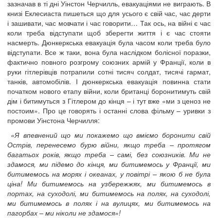
зазначав в ті дні Уінстон Черчилль, евакуаціями не виграють. В
книзі Еклесиаста пишеться що для усього є свій час, час дерти
і зашивати, час мовчати і час говорити… Так ось, на війні є час
коли треба відступати щоб зберегти життя і є час стояти
насмерть. Дюнкеркська евакуація була часом коли треба було
відступати. Все ж таки, вона була наслідком болісної поразки,
фактично повного розгрому союзних армій у Франції, коли в
руки гітлерівців потрапили сотні тисяч солдат, тисячі гармат,
танків, автомобілів. І дюнкеркська евакуація повинна стати
початком нового етапу війни, коли британці боронитимуть свій
дім і битимуться з Гітлером до кінця – і тут вже «ми з ценоз не
постоим». Про це говорять і останні слова фільму – уривки з
промови Уінстона Черчилля:
«Я впевнений що ми покажемо що вміємо боронити свій
Острів, перенесемо бурю війни, якщо треба – протягом
багатьох років, якщо треба – самі, без союзників. Ми не
здамося, ми підемо до кінця, ми битимемось у Франції, ми
битимемось на морях і океанах, у повітрі – якою б не була
ціна! Ми битимемось на узбережжях, ми битимемось в
портах, на суходолі, ми битимемось на полях, на суходолі,
ми битимемось в полях і на вулицях, ми битимемось на
пагорбах – ми ніколи не здамося»!