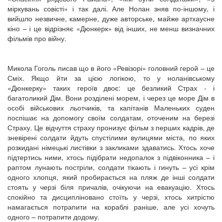
міркувань совісті» і так далі. Але Нолан зняв по-іншому, і
вийшло незвичне, камерне, дуже авторське, майже артхаусне
кіно – і це відрізняє «Дюнкерк» від інших, не менш визначних
фільмів про війну.
Микола Гоголь писав що в його «Ревізорі» головний герой – це
Сміх. Якщо йти за цією логікою, то у ноланівському
«Дюнкерку» таких героїв двоє: це безликий Страх - і
багатоликий Дім. Вони розділені морем, і через це море Дім в
особі військових льотчиків, та капітанів Маленьких суден
поспішає на допомогу своїм солдатам, оточеним на березі
Страху. Це відчуття страху пронизує фільм з перших кадрів, де
зневірені солдати йдуть спустілими вулицями міста, по яких
розкидані німецькі листівки з закликами здаватись. Хтось хоче
підтертись ними, хтось підібрати недопалок з підвіконника – і
раптом лунають постріли, солдати тікають і гинуть – усі крім
одного хлопця, який пробирається на пляж де інші солдати
стоять у черзі біля причалів, очікуючи на евакуацію. Хтось
спокійно та дисципліновано стоїть у черзі, хтось хитрістю
намагається потрапити на кораблі раніше, але усі хочуть
одного – потрапити додому.