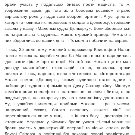
брали участь у подальших битвах проти нацистів, то ж,
збереження армії, до того ж, з бойовим досвідом зіграло
вирішальну роль у подальшій обороні Британії. А усі ці яхти,
катери та човники які перевозили солдат з Дюнкерку, отримали
загальну назву «Маленькі судна Дюнкерку». Вони зберігаються
як національна спадщина, мають окремий прапор. Чимало з
них збереглись до наших днів – і їх можна побачити на екрані.
І ось, 25 років тому молодий кінорежисер Кристофер Нолан
плив з жінкою на кораблі через Ла-Манш і в нього народилась
ідея зняти фільм про ці події. На той час Нолан ще не мав
досвіду масштабних екранізацій, то ж, довелось трохи
почекати. І ось, нарешті, після «Бетменів» та «Інтерстеллар»
Нолан знімає «Дюнкерк», якому судилося стати одним з
найкращих художніх фільмів про Другу Світову війну. Мінімум
комп’ютерних спецефектів, наголос не на епічні битви, а на
людські долі, на акторську гру, на психологічну достовірність.
Ну, і улюблені мистецькі прийоми Нолана – гра з часом,
напружений сюжет, багато саспенсу, сюжеті лінії які
переплітаються лише у кінці… І з іншого боку – достовірність
історична. Недарма у зйомках брали участь ті самі човни які
брали участь у дюнкеркській операції та кілька літаків доби
Другої Світової, а повітряні бої показані доволі реалістично,