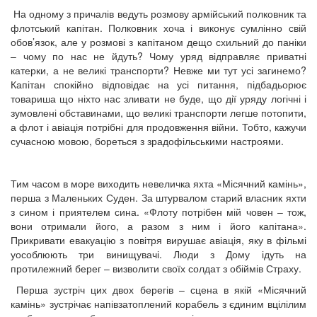
На одному з причалів ведуть розмову армійський полковник та
флотський капітан. Полковник хоча і виконує сумлінно свій
обов’язок, але у розмові з капітаном дещо схильний до паніки
– чому по нас не йдуть? Чому уряд відправляє приватні
катерки, а не великі транспорти? Невже ми тут усі загинемо?
Капітан спокійно відповідає на усі питання, підбадьорює
товариша що ніхто нас зливати не буде, що дії уряду логічні і
зумовлені обставинами, що великі транспорти легше потопити,
а флот і авіація потрібні для продовження війни. Тобто, кажучи
сучасною мовою, бореться з зрадофільськими настроями.
Тим часом в море виходить невеличка яхта «Місячний камінь»,
перша з Маленьких Суден. За штурвалом старий власник яхти
з сином і приятелем сина. «Флоту потрібен мій човен – тож,
вони отримали його, а разом з ним і його капітана».
Прикривати евакуацію з повітря вирушає авіація, яку в фільмі
уособлюють три винищувачі. Люди з Дому ідуть на
протилежний берег – визволити своїх солдат з обіймів Страху.
Перша зустріч цих двох берегів – сцена в якій «Місячний
камінь» зустрічає напівзатоплений корабель з єдиним вцілілим