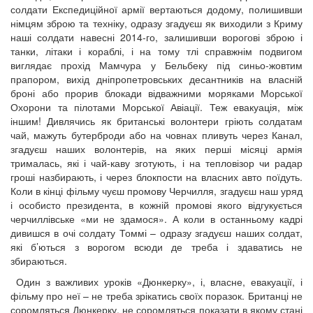
солдати Експедиційної армії вертаються додому, полишивши
німцям зброю та техніку, одразу згадуєш як виходили з Криму
наші солдати навесні 2014-го, залишивши ворогові зброю і
танки, літаки і кораблі, і на тому тлі справжнім подвигом
виглядає прохід Мамчура у Бельбеку під синьо-жовтим
прапором, вихід дніпропетровських десантників на власній
броні або прорив блокади відважними моряками Морської
Охорони та пілотами Морської Авіації. Теж евакуація, між
іншим! Дивлячись як британські волонтери гріють солдатам
чай, мажуть бутерброди або на човнах пливуть через Канал,
згадуєш наших волонтерів, на яких перші місяці армія
трималась, які і чай-каву зготують, і на тепловізор чи радар
гроші назбирають, і через блокпости на власних авто поїдуть.
Коли в кінці фільму чуєш промову Черчилля, згадуєш наш уряд
і особисто президента, в кожній промові якого відгукується
черчиллівське «ми не здамося». А коли в останньому кадрі
дивишся в очі солдату Томмі – одразу згадуєш наших солдат,
які б’ються з ворогом всюди де треба і здаватись не
збираються.
Один з важливих уроків «Дюнкерку», і, власне, евакуації, і
фільму про неї – не треба зрікатись своїх поразок. Британці не
соромляться Дюнкерку, не соромляться показати в якому стані