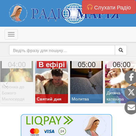
Слухати Радіо
Toggle navigation
04:00
05:00
06:00
В ефірі
Коронка до
Божого
Дитяча
Милосердя
Святий дня
Молитва
катехиза