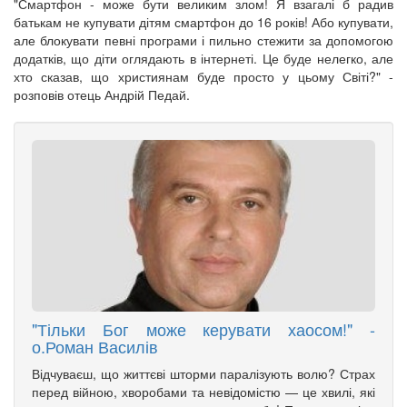
"Смартфон - може бути великим злом! Я взагалі б радив
батькам не купувати дітям смартфон до 16 років! Або купувати,
але блокувати певні програми і пильно стежити за допомогою
додатків, що діти оглядають в інтернеті. Це буде нелегко, але
хто сказав, що християнам буде просто у цьому Світі?" -
розповів отець Андрій Педай.
"Тільки Бог може керувати хаосом!" -
о.Роман Василів
Відчуваєш, що життєві шторми паралізують волю? Страх
перед війною, хворобами та невідомістю — це хвилі, які