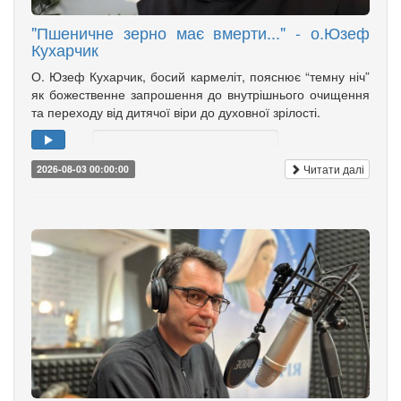
"Пшеничне зерно має вмерти..." - о.Юзеф
Кухарчик
О. Юзеф Кухарчик, босий кармеліт, пояснює “темну ніч”
як божественне запрошення до внутрішнього очищення
та переходу від дитячої віри до духовної зрілості.
Читати далі
2026-08-03 00:00:00