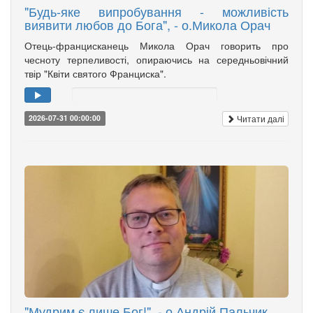
"Будь-яке випробування - можливість
виявити любов до Бога", - о.Микола Орач
Отець-францисканець Микола Орач говорить про
чесноту терпеливості, опираючись на середньовічний
твір "Квіти святого Франциска".
Читати далі
2026-07-31 00:00:00
"Мудрим є лише Бог!", - о.Андрій Пальчик