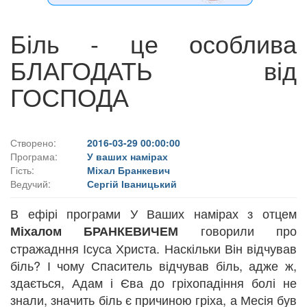
Біль - це особлива
БЛАГОДАТЬ від
ГОСПОДА
Створено:
2016-03-29 00:00:00
Програма:
У ваших намірах
Гість:
Міхал Бранкевич
Ведучий:
Сергій Іваницький
В ефірі програми У Ваших намірах з отцем
говорили про
Міхалом БРАНКЕВИЧЕМ
стражадння Ісуса Христа. Наскільки Він відчував
біль? І чому Спаситель відчував біль, адже ж,
здається, Адам і Єва до гріхопадіння болі не
знали, значить біль є причиною гріха, а Месія був