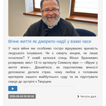
Вічне життя як джерело надії у важкі часи
У часи війни ми особливо гостро відчуваємо крихкість
людського існування. Чи є смерть кінцем, чи лише
початком? У новій катехезі отець Міхал Бранкевич
розкриває зміст 12-го артикулу Символу віри — «Вірую у
життя вічне». Дізнайтеся, як перспектива вічності
допомагає долати страх, чому любов є головним
критерієм нашого майбутнього суду та як підготувати
серце до зустрічі з Творцем.
Читати далі
2026-08-04 00:00:00