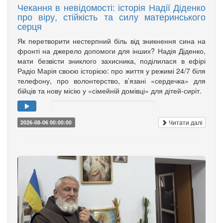
Чекання в невідомості: історія Надії Діденко
про віру, стійкість та силу материнського
серця
Як перетворити нестерпний біль від зникнення сина на
фронті на джерело допомоги для інших? Надія Діденко,
мати безвісти зниклого захисника, поділилася в ефірі
Радіо Марія своєю історією: про життя у режимі 24/7 біля
телефону, про волонтерство, в’язані «сердечка» для
бійців та нову місію у «сімейній домівці» для дітей-сиріт.
Читати далі
2026-08-06 00:00:00