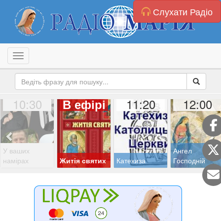
Слухати Радіо
Toggle navigation
10:30
11:20
12:00
В ефірі
У ваших
Ангел
намірах
Житія святих
Катехиза
Господній