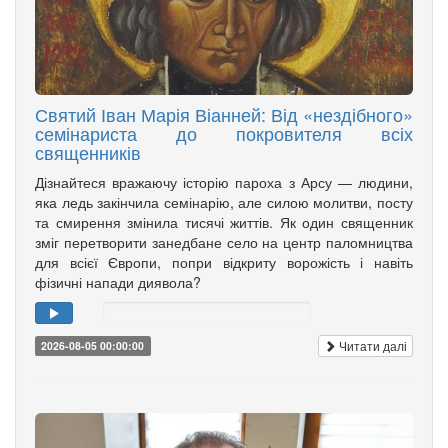
Святий Іван Марія Віанней: Від «нездібного»
семінариста до покровителя всіх
священників
Дізнайтеся вражаючу історію пароха з Арсу — людини,
яка ледь закінчила семінарію, але силою молитви, посту
та смирення змінила тисячі життів. Як один священник
зміг перетворити занедбане село на центр паломництва
для всієї Європи, попри відкриту ворожість і навіть
фізичні напади диявола?
Читати далі
2026-08-05 00:00:00