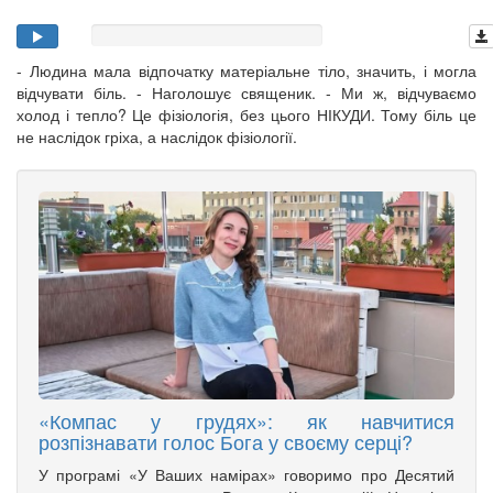
- Людина мала відпочатку матеріальне тіло, значить, і могла
відчувати біль. - Наголошує священик. - Ми ж, відчуваємо
холод і тепло? Це фізіологія, без цього НІКУДИ. Тому біль це
не наслідок гріха, а наслідок фізіології.
«Компас у грудях»: як навчитися
розпізнавати голос Бога у своєму серці?
У програмі «У Ваших намірах» говоримо про Десятий