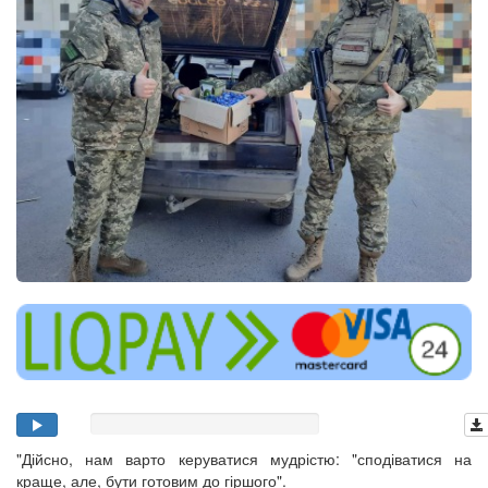
"Дійсно, нам варто керуватися мудрістю: "сподіватися на
краще, але, бути готовим до гіршого".