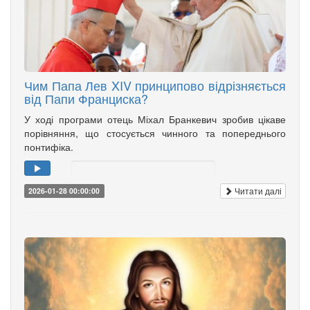
Чим Папа Лев XIV принципово відрізняється
від Папи Франциска?
У ході програми отець Міхал Бранкевич зробив цікаве
порівняння, що стосується чинного та попереднього
понтифіка.
Читати далі
2026-01-28 00:00:00