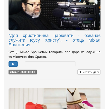
"Для християнина царювати - означає
служити Ісусу Христу", - отець Міхал
Бранкевич
Отець Міхал Бранкевич говорить про царське служіння
та містичне тіло Христа.
Читати далі
2026-01-28 00:00:00