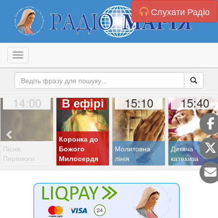
Слухати Радіо
Toggle navigation
14:00
15:10
15:40
В ефірі
Коронка до
Пісня
Божого
Молитовна
Дитяча
Перемоги
Милосердя
лінія
катехиза