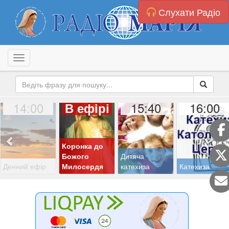
Слухати Радіо
Toggle navigation
14:00
15:40
16:00
В ефірі
Коронка до
Божого
Дитяча
Денний ефір
Милосердя
катехиза
Катехиза