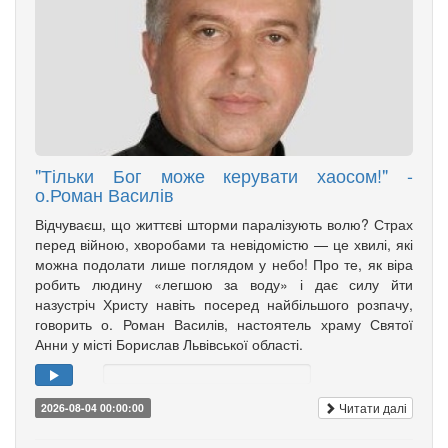
"Тільки Бог може керувати хаосом!" -
о.Роман Василів
Відчуваєш, що життєві шторми паралізують волю? Страх
перед війною, хворобами та невідомістю — це хвилі, які
можна подолати лише поглядом у небо! Про те, як віра
робить людину «легшою за воду» і дає силу йти
назустріч Христу навіть посеред найбільшого розпачу,
говорить о. Роман Василів, настоятель храму Святої
Анни у місті Борислав Львівської області.
Читати далі
2026-08-04 00:00:00