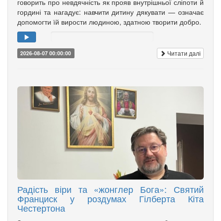
говорить про невдячність як прояв внутрішньої сліпоти й
гордині та нагадує: навчити дитину дякувати — означає
допомогти їй вирости людиною, здатною творити добро.
Читати далі
2026-08-07 00:00:00
Радість віри та «жонглер Бога»: Святий
Франциск у роздумах Гілберта Кіта
Честертона