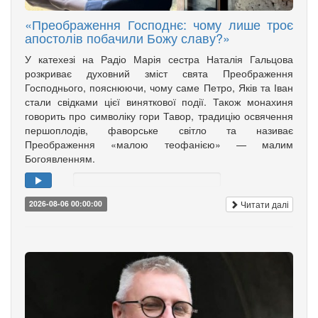
«Преображення Господнє: чому лише троє
апостолів побачили Божу славу?»
У катехезі на Радіо Марія сестра Наталія Гальцова
розкриває духовний зміст свята Преображення
Господнього, пояснюючи, чому саме Петро, Яків та Іван
стали свідками цієї виняткової події. Також монахиня
говорить про символіку гори Тавор, традицію освячення
першоплодів, фаворське світло та називає
Преображення «малою теофанією» — малим
Богоявленням.
Читати далі
2026-08-06 00:00:00