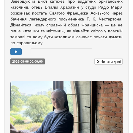
Завершуючи цикл катехез про видатних британських
католиків, отець Віталій Храбатин у студії Радіо Марія
розкриває постать Святого Франциска Асизького через
бачення легендарного письменника Г. К. Честертона.
Дізнайтеся, чому справжній образ Франциска — це не
лише «пташки та квіточки», як віднайти світло у власній
темряві та чому бути католиком означає почати думати
по-справжньому.
Читати далі
2026-08-06 00:00:00