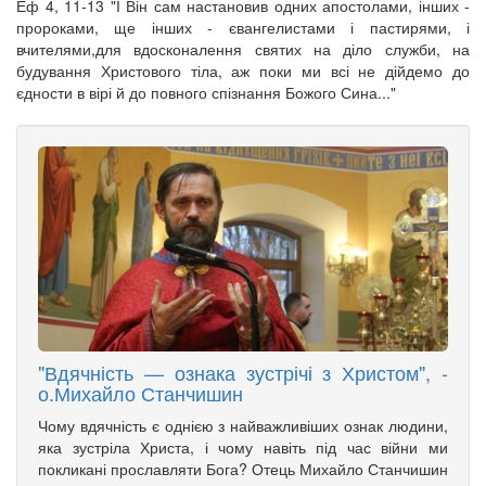
Еф 4, 11-13 "І Він сам настановив одних апостолами, інших -
пророками, ще інших - євангелистами і пастирями, і
вчителями,для вдосконалення святих на діло служби, на
будування Христового тіла, аж поки ми всі не дійдемо до
єдности в вірі й до повного спізнання Божого Сина..."
"Вдячність — ознака зустрічі з Христом", -
о.Михайло Станчишин
Чому вдячність є однією з найважливіших ознак людини,
яка зустріла Христа, і чому навіть під час війни ми
покликані прославляти Бога? Отець Михайло Станчишин