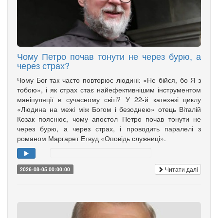
Чому Петро почав тонути не через бурю, а
через страх?
Чому Бог так часто повторює людині: «Не бійся, бо Я з
тобою», і як страх стає найефективнішим інструментом
маніпуляції в сучасному світі? У 22-й катехезі циклу
«Людина на межі між Богом і безоднею» отець Віталій
Козак пояснює, чому апостол Петро почав тонути не
через бурю, а через страх, і проводить паралелі з
романом Маргарет Етвуд «Оповідь служниці».
Читати далі
2026-08-05 00:00:00