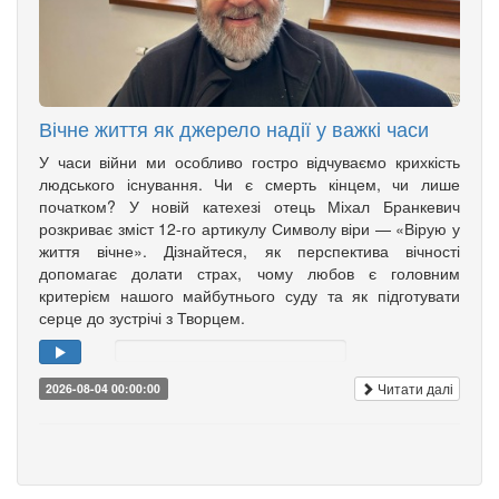
Вічне життя як джерело надії у важкі часи
У часи війни ми особливо гостро відчуваємо крихкість
людського існування. Чи є смерть кінцем, чи лише
початком? У новій катехезі отець Міхал Бранкевич
розкриває зміст 12-го артикулу Символу віри — «Вірую у
життя вічне». Дізнайтеся, як перспектива вічності
допомагає долати страх, чому любов є головним
критерієм нашого майбутнього суду та як підготувати
серце до зустрічі з Творцем.
Читати далі
2026-08-04 00:00:00