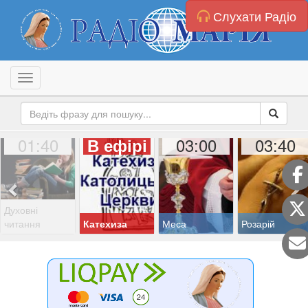
Слухати Радіо
Toggle navigation
01:40
03:00
03:40
В ефірі
Духовні
читання
Катехиза
Меса
Розарій