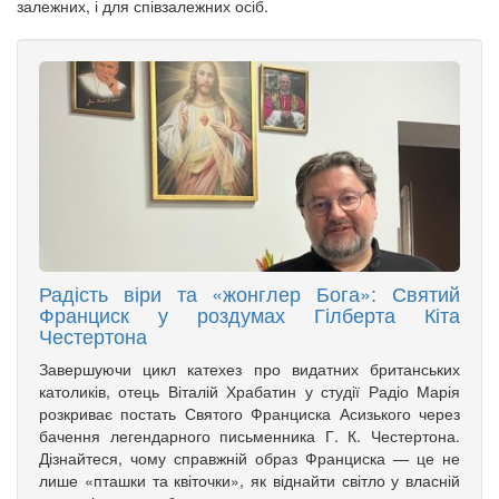
залежних, і для співзалежних осіб.
Радість віри та «жонглер Бога»: Святий
Франциск у роздумах Гілберта Кіта
Честертона
Завершуючи цикл катехез про видатних британських
католиків, отець Віталій Храбатин у студії Радіо Марія
розкриває постать Святого Франциска Асизького через
бачення легендарного письменника Г. К. Честертона.
Дізнайтеся, чому справжній образ Франциска — це не
лише «пташки та квіточки», як віднайти світло у власній