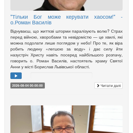
"Тільки Бог може керувати хаосом!" -
о.Роман Василів
Відчуваєш, що життєві шторми паралізують волю? Страх
перед війною, хворобами та невідомістю — це хвилі, які
можна подолати лише поглядом у небо! Про те, як віра
робить людину «легшою за воду» і дає силу йти
назустріч Христу навіть посеред найбільшого розпачу,
говорить о. Роман Василів, настоятель храму Святої
Анни у місті Борислав Львівської області.
Читати далі
2026-08-04 00:00:00