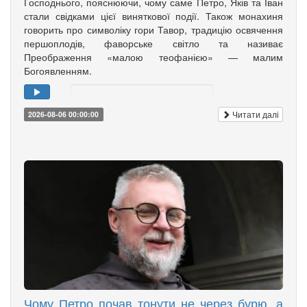
Господнього, пояснюючи, чому саме Петро, Яків та Іван
стали свідками цієї виняткової події. Також монахиня
говорить про символіку гори Тавор, традицію освячення
першоплодів, фаворське світло та називає
Преображення «малою теофанією» — малим
Богоявленням.
Читати далі
2026-08-06 00:00:00
Чому Петро почав тонути не через бурю, а