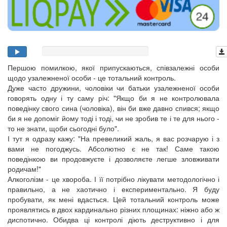
Першою помилкою, якої припускаються, співзалежні особи
щодо узалежненої особи - це тотальний контроль.
Дуже часто дружини, чоловіки чи батьки узалежненої особи
говорять одну і ту саму річ: "Якщо би я не контролювала
поведінку свого сина (чоловіка), він би вже давно спився; якщо
би я не допоміг йому тоді і тоді, чи не зробив те і те для нього -
то не знати, щоби сьогодні було".
І тут я одразу кажу: "На превеликий жаль, я вас розчарую і з
вами не погоджусь. Абсолютно є не так! Саме такою
поведінкою ви продовжуєте і дозволяєте легше зловживати
родичам!"
Алкоголізм - це хвороба. І її потрібно лікувати методологічно і
правильно, а не хаотично і експериментально. Я буду
пробувати, як мені вдасться. Цей тотальний контроль може
проявлятись в двох кардинально різних площинах: ніжно або ж
диспотично. Обидва ці контролі діють деструктивно і для