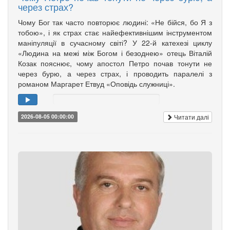
через страх?
Чому Бог так часто повторює людині: «Не бійся, бо Я з
тобою», і як страх стає найефективнішим інструментом
маніпуляції в сучасному світі? У 22-й катехезі циклу
«Людина на межі між Богом і безоднею» отець Віталій
Козак пояснює, чому апостол Петро почав тонути не
через бурю, а через страх, і проводить паралелі з
романом Маргарет Етвуд «Оповідь служниці».
Читати далі
2026-08-05 00:00:00