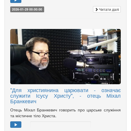
Читати далі
2026-01-29 00:00:00
"Для християнина царювати - означає
служити Ісусу Христу", - отець Міхал
Бранкевич
Отець Міхал Бранкевич говорить про царське служіння
та містичне тіло Христа.