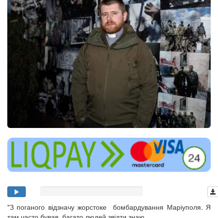
"З поганого відзначу жорстоке бомбардування Маріуполя. Я
там часто бував, багато людей звідти знаю.