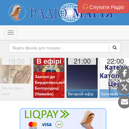
Слухати Радіо
Toggle navigation
19:00
21:00
22:00
В ефірі
Заклик до
Бердичівської
Молитовна
Богородиці
лінія
(Наживо)
Вечірній ефір
Катехиза