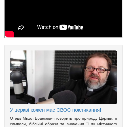
У церкві кожен має СВОЄ покликання!
Отець Міхал Бранкевич говорить про природу Церкви, її
символи, біблійні образи та значення її як містичного