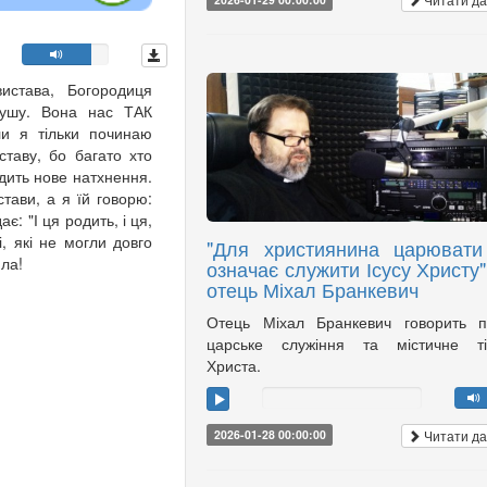
става, Богородиця
душу. Вона нас ТАК
ли я тільки починаю
таву, бо багато хто
одить нове натхнення.
тави, а я їй говорю:
є: "І ця родить, і ця,
ті, які не могли довго
"Для християнина царювати
ила!
означає служити Ісусу Христу",
отець Міхал Бранкевич
Отець Міхал Бранкевич говорить п
царське служіння та містичне ті
Христа.
Читати да
2026-01-28 00:00:00