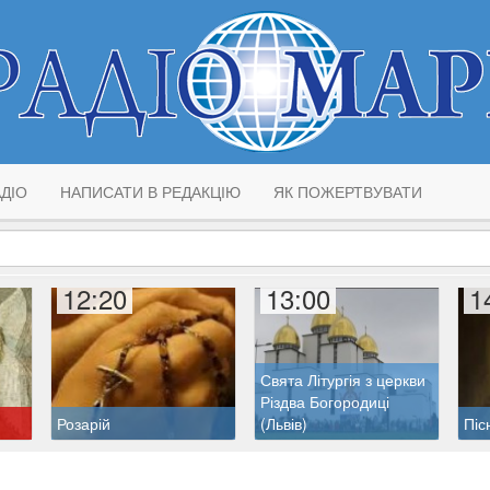
ДІО
НАПИСАТИ В РЕДАКЦІЮ
ЯК ПОЖЕРТВУВАТИ
12:20
13:00
1
Свята Літургія з церкви
Різдва Богородиці
Розарій
(Львів)
Піс