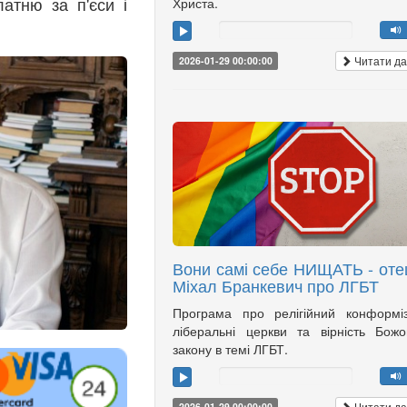
латню за п'єси і
Христа.
Читати да
2026-01-29 00:00:00
Вони самі себе НИЩАТЬ - оте
Міхал Бранкевич про ЛГБТ
Програма про релігійний конформі
ліберальні церкви та вірність Бож
закону в темі ЛГБТ.
Читати да
2026-01-29 00:00:00