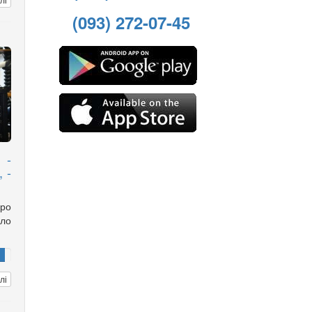
(093) 272-07-45
 -
 -
ро
ло
лі