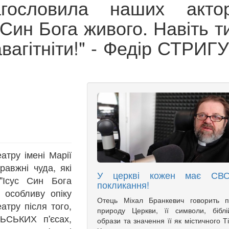
агословила наших актор
 Син Бога живого. Навіть т
авагітніти!" - Федір СТРИГ
атру імені Марії
равжні чуда, які
У церкві кожен має СВ
"Ісус Син Бога
покликання!
особливу опіку
Отець Міхал Бранкевич говорить п
еатру після того,
природу Церкви, її символи, біблі
ЬСЬКИХ п'єсах,
образи та значення її як містичного Т