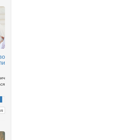
во
пи
вич
ься
лі