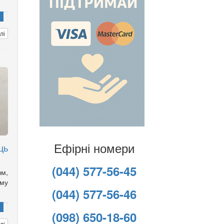
лі
Ефірні номери
ць
(044) 577-56-45
зм,
ому
(044) 577-56-46
(098) 650-18-60
лі