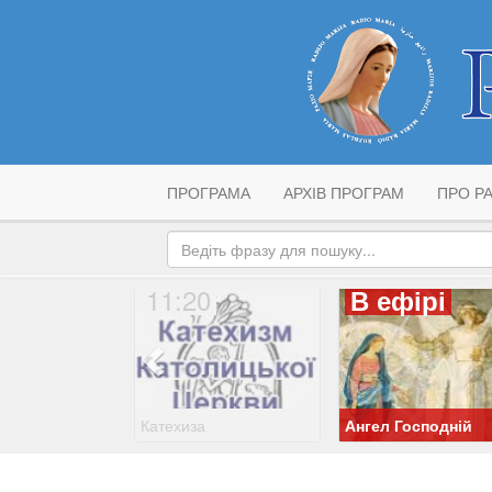
ПРОГРАМА
АРХІВ ПРОГРАМ
ПРО РА
11:20
В ефірі
Катехиза
Ангел Господній