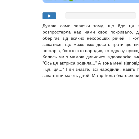
Думаю саме завдяки тому, що йде ця ви
розпростерла над нами своє покривало, 
оберігає від всяких нехороших речей! І ко
заїкатися, що може вже досить грати цю вис
постарів, багато хто народив, то одразу прих
Колись ми з мамою дивилися відеоверсію вис
"Ось ця актриса родила..." А вона мені відповіда
і ця, ця..." І ви знаєте, всі народили, навіть 
завагітніти мають дітей. Матір Божа благослов