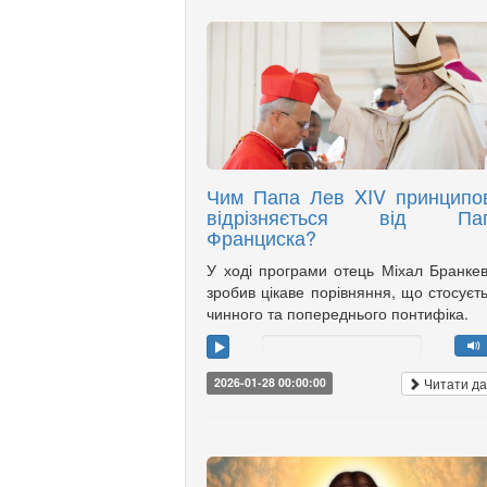
Чим Папа Лев XIV принципо
відрізняється від Па
Франциска?
У ході програми отець Міхал Бранке
зробив цікаве порівняння, що стосуєт
чинного та попереднього понтифіка.
Читати да
2026-01-28 00:00:00