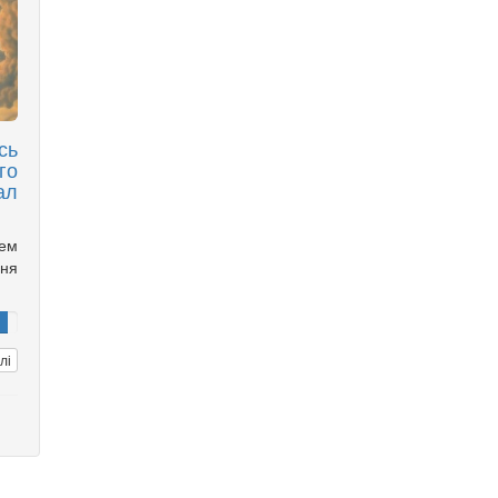
сь
го
ал
чем
ня
лі