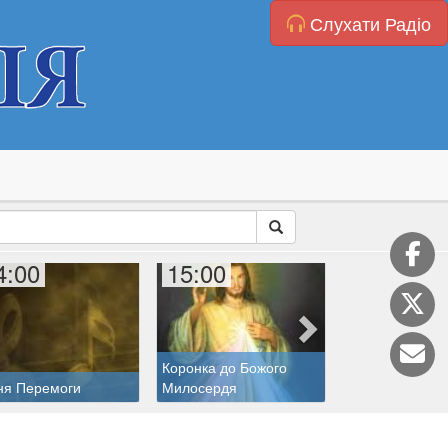
Слухати Радіо
4:00
15:00
15:10
Коронка до Божого
ня Перемоги
Милосердя
Молитовна ліні