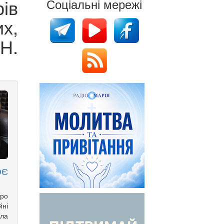
ів
Соціальні мережі
их,
УН.
ОЄ
ро
йні
іла