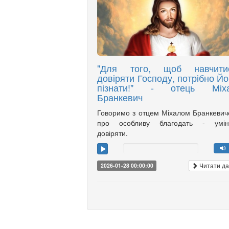
"Для того, щоб навчити
довіряти Господу, потрібно Йо
пізнати!" - отець Міх
Бранкевич
Говоримо з отцем Міхалом Бранкеви
про особливу благодать - умін
довіряти.
Читати да
2026-01-28 00:00:00