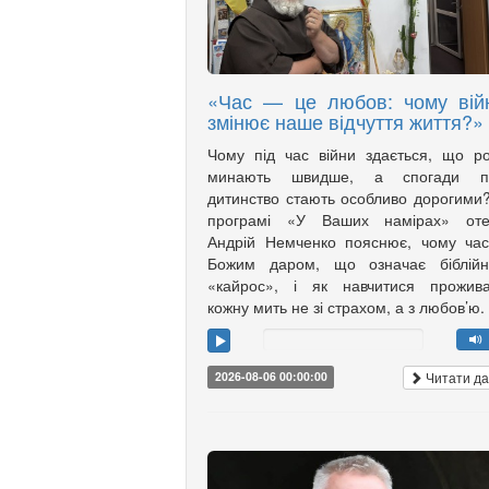
«Час — це любов: чому вій
змінює наше відчуття життя?»
Чому під час війни здається, що р
минають швидше, а спогади п
дитинство стають особливо дорогими
програмі «У Ваших намірах» оте
Андрій Немченко пояснює, чому ча
Божим даром, що означає біблійн
«кайрос», і як навчитися прожива
кожну мить не зі страхом, а з любов’ю.
Читати да
2026-08-06 00:00:00