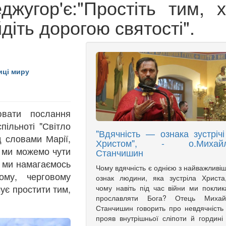
жугор'є:"Простіть тим, х
йдіть дорогою святості".
иці миру
ювати послання
пільноті "Світло
"Вдячність — ознака зустрічі
 словами Марії,
Христом", - о.Михай
о ми можемо чути
Станчишин
я ми намагаємось
Чому вдячність є однією з найважливі
ому, черговому
ознак людини, яка зустріла Христа
чує простити тим,
чому навіть під час війни ми поклик
прославляти Бога? Отець Михай
Станчишин говорить про невдячність
прояв внутрішньої сліпоти й гордині