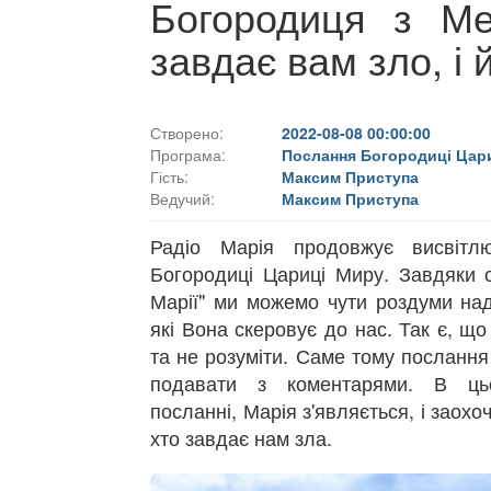
Богородиця з Мед
завдає вам зло, і 
Створено:
2022-08-08 00:00:00
Програма:
Послання Богородиці Цар
Гість:
Максим Приступа
Ведучий:
Максим Приступа
Радіо Марія продовжує висвітл
Богородиці Цариці Миру. Завдяки с
Марії" ми можемо чути роздуми над
які Вона скеровує до нас. Так є, щ
та не розуміти. Саме тому посланн
подавати з коментарями. В ць
посланні, Марія з'являється, і заохо
хто завдає нам зла.