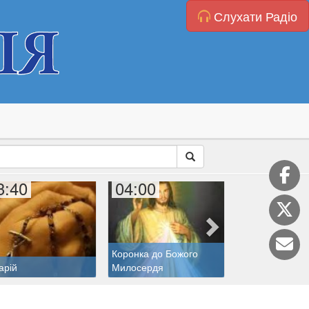
Слухати Радіо
3:40
04:00
04:20
Коронка до Божого
арій
Милосердя
Святий дня