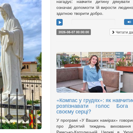
нагадує: навчити дитину дякувати
означає допомогти їй вирости людин
здатною творити добро.
Читати да
2026-08-07 00:00:00
«Компас у грудях»: як навчити
розпізнавати голос Бога
своєму серці?
У програмі «У Ваших намірах» говор
про Десятий тиждень виховання
Римсько-Католицькій Церкві в Украї