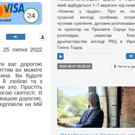
який відбудеться 1–7 вересня під наз
«Компас у грудях». Про те, чо
сучасній молоді особливо потріб
чутливе сумління, духовне розпізнава
та орієнтир на Пресвяте Серце Ісу
розповідає секретар Коміс
душпастирства молоді РКЦ в Украї
Ганна Тодор.
, 25 липня 2022
ти вас дорогою
Читати да
2026-08-07 00:00:00
иттям ви можете
ина. Ви будьте
 й любові та з
ке зло. Простіть
рогою святості. Я
в вашою дорогою,
ідповіли на Мій