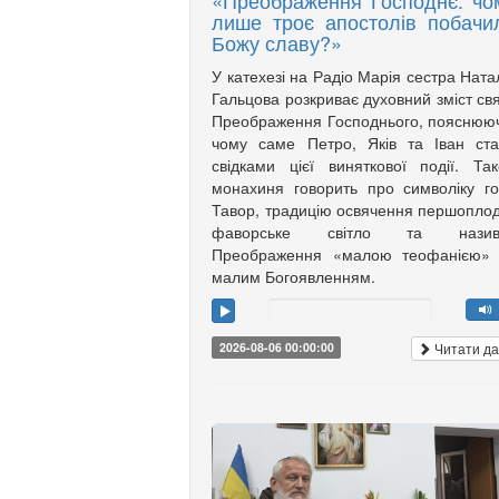
«Преображення Господнє: чо
лише троє апостолів побачи
Божу славу?»
У катехезі на Радіо Марія сестра Ната
Гальцова розкриває духовний зміст св
Преображення Господнього, пояснюю
чому саме Петро, Яків та Іван ст
свідками цієї виняткової події. Та
монахиня говорить про символіку г
Тавор, традицію освячення першоплод
фаворське світло та назив
Преображення «малою теофанією»
малим Богоявленням.
Читати да
2026-08-06 00:00:00