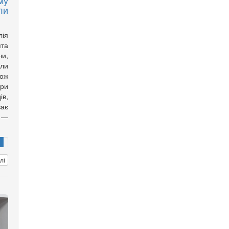
му
ли
лія
ята
чи,
али
кож
ори
ів,
ає
 —
лі