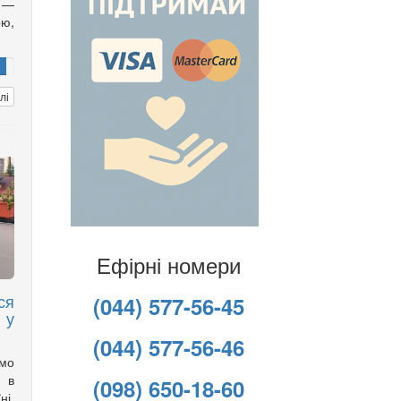
 —
ою,
лі
Ефірні номери
ся
(044) 577-56-45
 у
(044) 577-56-46
имо
 в
(098) 650-18-60
ні,