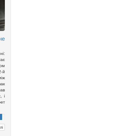
не
ні:
тає
ом
2-й
іж
зак
ав
, і
рет
лі