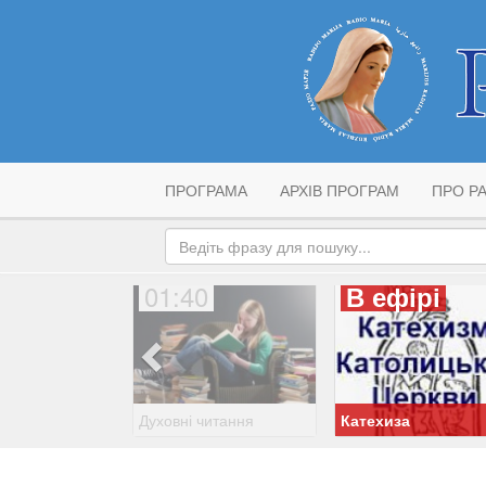
ПРОГРАМА
АРХІВ ПРОГРАМ
ПРО РА
01:40
В ефірі
Духовні читання
Катехиза