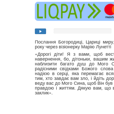
Послання Богородиці, Цариці миру
року через візіонерку Марію Лунетті
«Дорогі діти! Я з вами, щоб вес
навернення, бо, дітоньки, вашим ж
наблизити багато душ до Мого С
радісними свідками Божого слова
надією в серці, яка перемагає вся
тим, хто завдає вам зло, і йдіть до
веду вас до Мого Сина, щоб Він бу
правдою і життям. Дякую вам, що в
заклик».