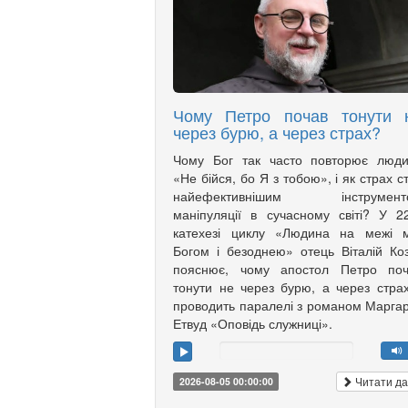
Чому Петро почав тонути 
через бурю, а через страх?
Чому Бог так часто повторює люди
«Не бійся, бо Я з тобою», і як страх с
найефективнішим інструмент
маніпуляції в сучасному світі? У 2
катехезі циклу «Людина на межі м
Богом і безоднею» отець Віталій Ко
пояснює, чому апостол Петро поч
тонути не через бурю, а через страх
проводить паралелі з романом Марга
Етвуд «Оповідь служниці».
Читати да
2026-08-05 00:00:00