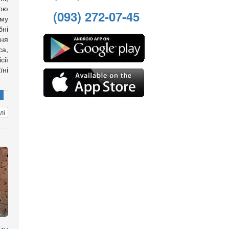
вою
(093) 272-07-45
му
ні
ння
са,
ії
ні
лі