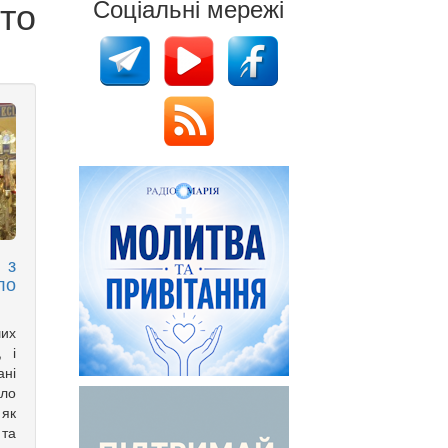
то
Соціальні мережі
 з
ло
ших
, і
ані
ло
 як
 та