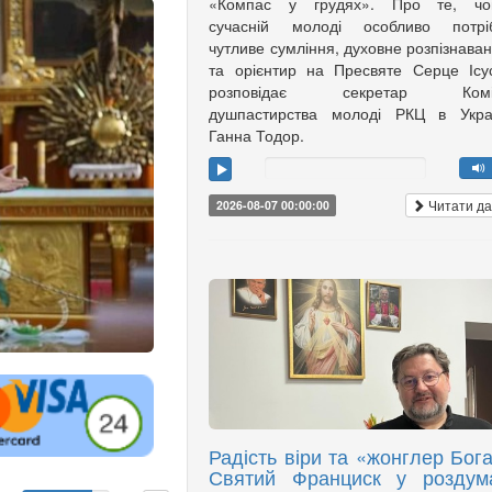
«Компас у грудях». Про те, чо
сучасній молоді особливо потріб
чутливе сумління, духовне розпізнава
та орієнтир на Пресвяте Серце Ісу
розповідає секретар Коміс
душпастирства молоді РКЦ в Украї
Ганна Тодор.
Читати да
2026-08-07 00:00:00
Радість віри та «жонглер Бога
Святий Франциск у роздум