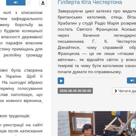
Гілберта Кіта Честертона
Завершуючи цикл катехез про видат
 чолі з єпископом
британських католиків, отець Віта
лем кафедрального
Храбатин у студії Радіо Марія розкри
жену боротьбу за
постать Святого Франциска Асизьк
о будівлю колишньої
через бачення легендарно
 власності державної
письменника Г. К. Честертон
 що парафія власним
Дізнайтеся, чому справжній обр
астину приміщень для
Франциска — це не лише «пташки 
 релігійну громаду
квіточки», як віднайти світло у влас
темряві та чому бути католиком озна
івні була створена
почати думати по-справжньому.
ів України. Щоб її
. На сьогодні зібрано
ерміну голосування
Читати да
2026-08-06 00:00:00
слав наголошує, що
ок кожного вірянина,
зкою труднощів:
 реєстрації на сайті
ише після натискання