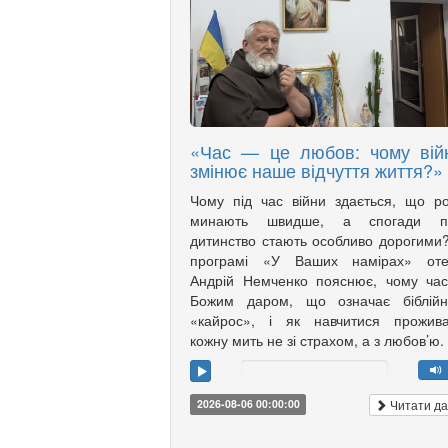
«Час — це любов: чому вій
змінює наше відчуття життя?»
Чому під час війни здається, що р
минають швидше, а спогади п
дитинство стають особливо дорогими
програмі «У Ваших намірах» оте
Андрій Немченко пояснює, чому ча
Божим даром, що означає біблійн
«кайрос», і як навчитися прожива
кожну мить не зі страхом, а з любов’ю.
Читати да
2026-08-06 00:00:00