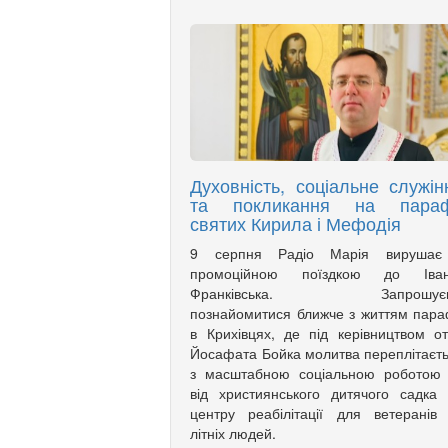
Духовність, соціальне служін
та покликання на параф
святих Кирила і Мефодія
9 серпня Радіо Марія вирушає
промоційною поїздкою до Іван
Франківська. Запрошує
познайомитися ближче з життям пара
в Крихівцях, де під керівництвом о
Йосафата Бойка молитва переплітаєт
з масштабною соціальною роботою
від християнського дитячого садка
центру реабілітації для ветеранів
літніх людей.