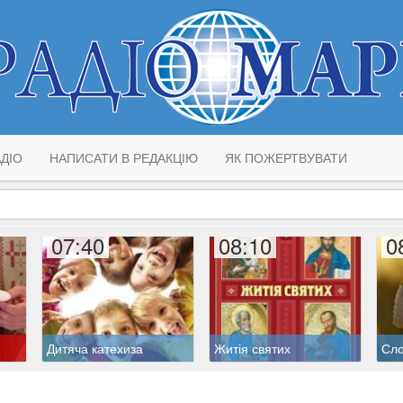
ДІО
НАПИСАТИ В РЕДАКЦІЮ
ЯК ПОЖЕРТВУВАТИ
07:40
08:10
0
Дитяча катехиза
Житія святих
Сло