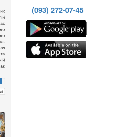
(093) 272-07-45
них
лій
ває
ого
го
а.
аз
та
ній
чає
лі