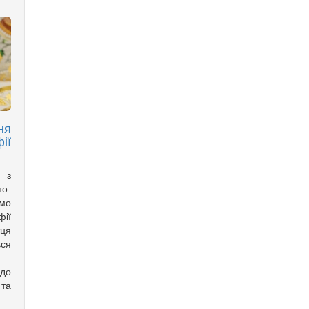
ня
ії
 з
о-
мо
фії
тця
ься
 —
 до
 та