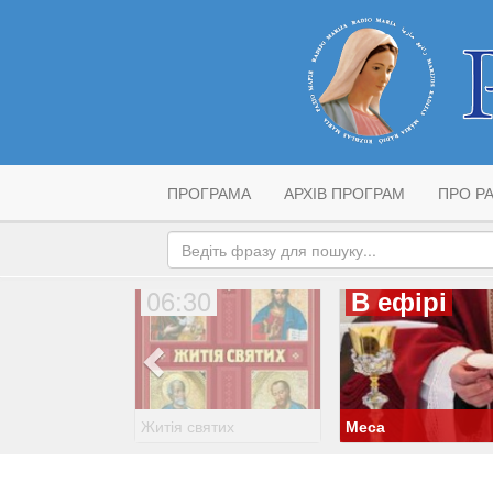
ПРОГРАМА
АРХІВ ПРОГРАМ
ПРО РА
06:30
В ефірі
Житія святих
Меса