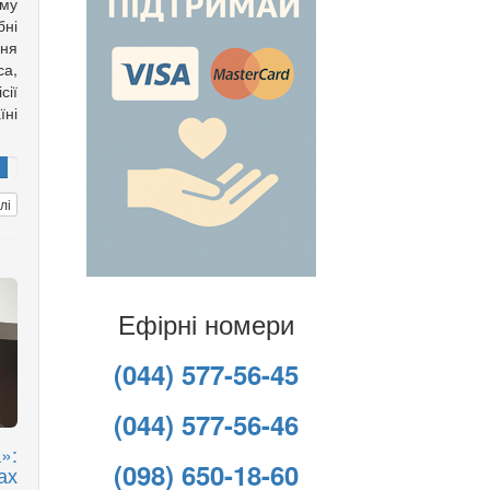
му
ні
ння
са,
ії
ні
лі
Ефірні номери
(044) 577-56-45
(044) 577-56-46
»:
(098) 650-18-60
ах