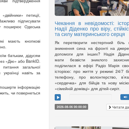
яви підтвердження
 «двійники» петиції,
Важливо підписувати
Чекання в невідомості: істор
ку поширює Одеська
Надії Діденко про віру, стійкіс
та силу материнського серця
кі мають кнопкові
Як перетворити нестерпний біль в
йно.
зникнення сина на фронті на джер
допомоги для інших? Надія Діденк
їм батькам, дідусям
мати безвісти зниклого захисник
ез «Дію» або BankID.
поділилася в ефірі Радіо Марія св
питання загальної
історією: про життя у режимі 24/7 б
 українці навіть за
телефону, про волонтерство, в’яз
«сердечка» для бійців та нову місі
і поширте інформацію
«сімейній домівці» для дітей-сиріт.
ежить, чи повернеться
Читати да
2026-08-06 00:00:00