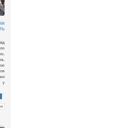
ія
ть
ід
ело
о,
а,
оєю
іля
ані
ю у
лі