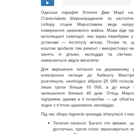
Одеська парафія Успіння Діви Марії на
Станіславом Широкорадюком та настояте
собору отцем Мирославом веде напру
повернення церковного майна. Мова йде пр
католицької семінарії, яка зараз перебуває у
установи — Інституту зв'язку. Попри те,
коштом зробила там ремонт і використовує ч
занять із дітьми, молоддю та сім'ями,
намагаються звідти виселити.
Для вирішення питання на державному р
електронна петиція до Кабінету Міністр
розглянули, необхідно зібрати 25 000 голосів
лише трохи більше 10 000, а до кінця т
залишилося близько 40 днів. Отець Миро
підтримка церкви в її потребах — це обов'яз
згідно з п'ятою церковною заповіддю.
Під час збору підписів громада зіткнулася з ни
Технічні нюанси: Багато хто вважає, що
достатньо, проте голос зараховується л