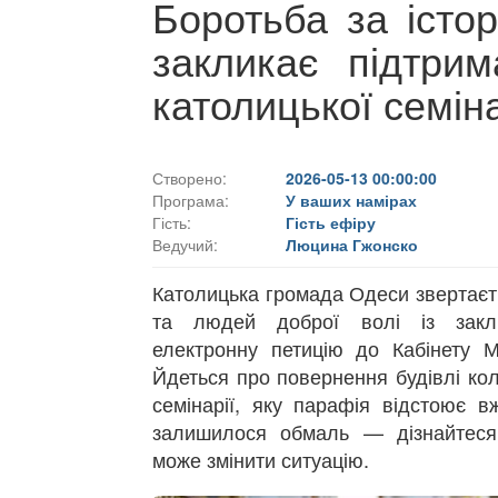
Боротьба за істо
закликає підтри
католицької семіна
Створено:
2026-05-13 00:00:00
Програма:
У ваших намірах
Гість:
Гість ефіру
Ведучий:
Люцина Гжонско
Католицька громада Одеси звертаєть
та людей доброї волі із закл
електронну петицію до Кабінету Мі
Йдеться про повернення будівлі ко
семінарії, яку парафія відстоює в
залишилося обмаль — дізнайтеся
може змінити ситуацію.