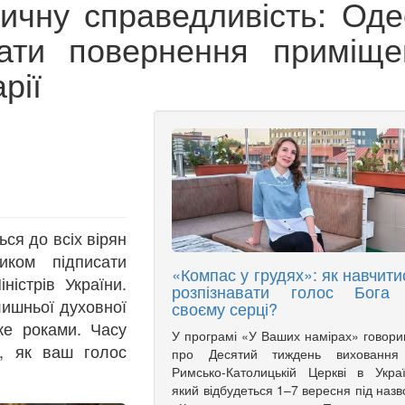
ричну справедливість: Оде
мати повернення приміще
рії
ся до всіх вірян
иком підписати
«Компас у грудях»: як навчити
ністрів України.
розпізнавати голос Бога
лишньої духовної
своєму серці?
же роками. Часу
У програмі «У Ваших намірах» говор
, як ваш голос
про Десятий тиждень виховання
Римсько-Католицькій Церкві в Украї
який відбудеться 1–7 вересня під наз