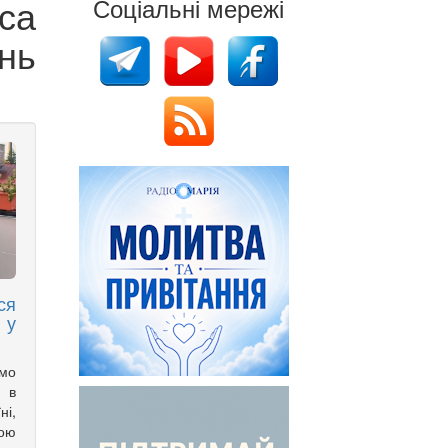
са
Соціальні мережі
нь
ся
 у
имо
 в
ні,
вою