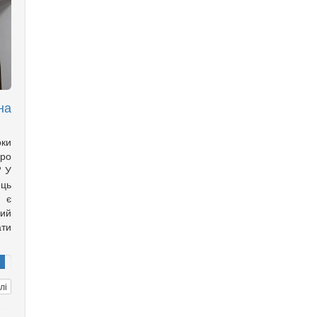
на
оки
ро
? У
ць
с є
ий
ти
лі