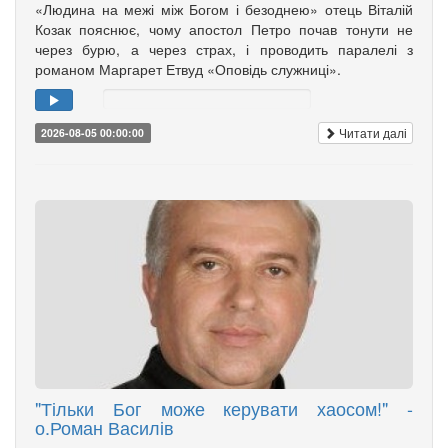
«Людина на межі між Богом і безоднею» отець Віталій
Козак пояснює, чому апостол Петро почав тонути не
через бурю, а через страх, і проводить паралелі з
романом Маргарет Етвуд «Оповідь служниці».
Читати далі
2026-08-05 00:00:00
"Тільки Бог може керувати хаосом!" -
о.Роман Василів