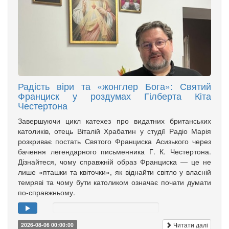
Радість віри та «жонглер Бога»: Святий
Франциск у роздумах Гілберта Кіта
Честертона
Завершуючи цикл катехез про видатних британських
католиків, отець Віталій Храбатин у студії Радіо Марія
розкриває постать Святого Франциска Асизького через
бачення легендарного письменника Г. К. Честертона.
Дізнайтеся, чому справжній образ Франциска — це не
лише «пташки та квіточки», як віднайти світло у власній
темряві та чому бути католиком означає почати думати
по-справжньому.
Читати далі
2026-08-06 00:00:00