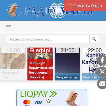
Слухати Радіо
Toggle navigation
19:00
21:00
22:00
В ефірі
Заклик до
Бердичівської
Молитовна
Богородиці
лінія
(Наживо)
Вечірній ефір
Катехиза