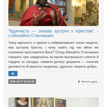
"Вдячність — ознака зустрічі з Христом", -
о.Михайло Станчишин
Чому вдячність є однією з найважливіших ознак людини,
яка зустріла Христа, і чому навіть під час війни ми
покликані прославляти Бога? Отець Михайло Станчишин
говорить про невдячність як прояв внутрішньої сліпоти й
гордині та нагадує: навчити дитину дякувати — означає
допомогти їй вирости людиною, здатною творити добро.
Читати далі
2026-08-07 00:00:00