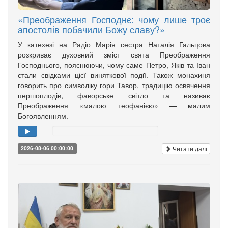
«Преображення Господнє: чому лише троє
апостолів побачили Божу славу?»
У катехезі на Радіо Марія сестра Наталія Гальцова
розкриває духовний зміст свята Преображення
Господнього, пояснюючи, чому саме Петро, Яків та Іван
стали свідками цієї виняткової події. Також монахиня
говорить про символіку гори Тавор, традицію освячення
першоплодів, фаворське світло та називає
Преображення «малою теофанією» — малим
Богоявленням.
Читати далі
2026-08-06 00:00:00