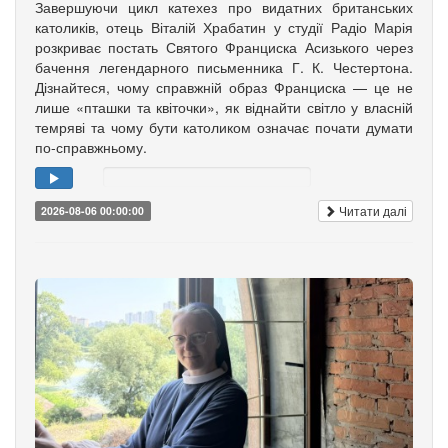
Завершуючи цикл катехез про видатних британських
католиків, отець Віталій Храбатин у студії Радіо Марія
розкриває постать Святого Франциска Асизького через
бачення легендарного письменника Г. К. Честертона.
Дізнайтеся, чому справжній образ Франциска — це не
лише «пташки та квіточки», як віднайти світло у власній
темряві та чому бути католиком означає почати думати
по-справжньому.
Читати далі
2026-08-06 00:00:00