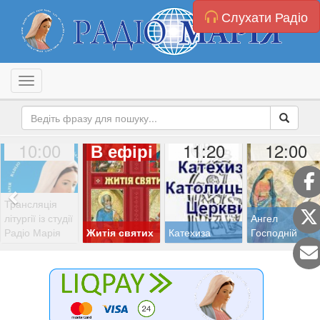
Слухати Радіо
Toggle navigation
10:00
11:20
12:00
В ефірі
Трансляція
літургії із студії
Ангел
Радіо Марія
Житія святих
Катехиза
Господній