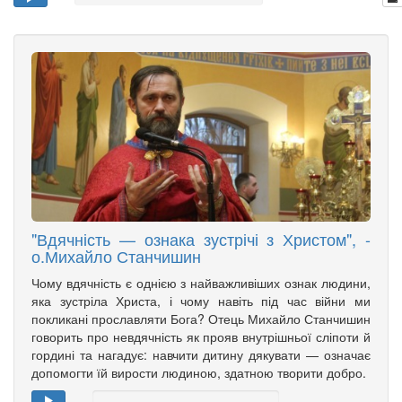
"Вдячність — ознака зустрічі з Христом", -
о.Михайло Станчишин
Чому вдячність є однією з найважливіших ознак людини,
яка зустріла Христа, і чому навіть під час війни ми
покликані прославляти Бога? Отець Михайло Станчишин
говорить про невдячність як прояв внутрішньої сліпоти й
гордині та нагадує: навчити дитину дякувати — означає
допомогти їй вирости людиною, здатною творити добро.