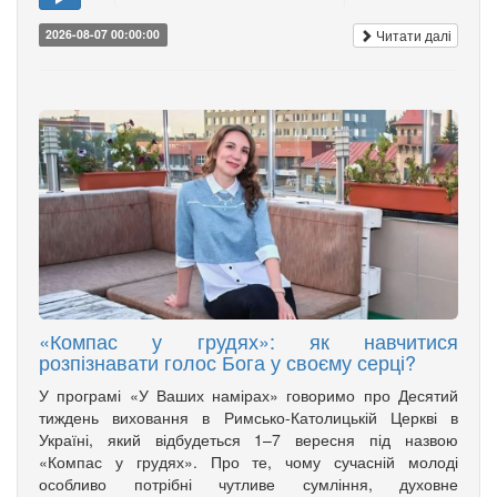
Читати далі
2026-08-07 00:00:00
«Компас у грудях»: як навчитися
розпізнавати голос Бога у своєму серці?
У програмі «У Ваших намірах» говоримо про Десятий
тиждень виховання в Римсько-Католицькій Церкві в
Україні, який відбудеться 1–7 вересня під назвою
«Компас у грудях». Про те, чому сучасній молоді
особливо потрібні чутливе сумління, духовне