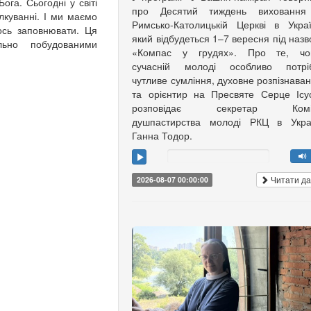
ога. Сьогодні у світі
про Десятий тиждень виховання
лкуванні. І ми маємо
Римсько-Католицькій Церкві в Украї
ось заповнювати. Ця
який відбудеться 1–7 вересня під наз
ьно побудованими
«Компас у грудях». Про те, чо
сучасній молоді особливо потріб
чутливе сумління, духовне розпізнава
та орієнтир на Пресвяте Серце Ісу
розповідає секретар Коміс
душпастирства молоді РКЦ в Украї
Ганна Тодор.
Читати да
2026-08-07 00:00:00