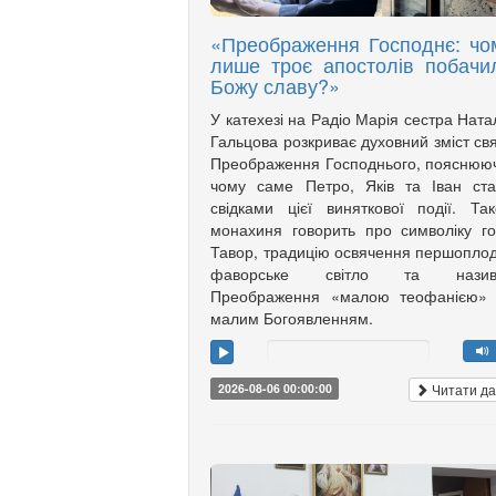
«Преображення Господнє: чо
лише троє апостолів побачи
Божу славу?»
У катехезі на Радіо Марія сестра Ната
Гальцова розкриває духовний зміст св
Преображення Господнього, пояснюю
чому саме Петро, Яків та Іван ст
свідками цієї виняткової події. Та
монахиня говорить про символіку г
Тавор, традицію освячення першоплод
фаворське світло та назив
Преображення «малою теофанією»
малим Богоявленням.
Читати да
2026-08-06 00:00:00