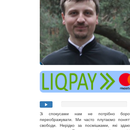
Зі спокусами нам не потрібно борот
переображувати. Ми часто плутаємо понятт
свободи. Нерідко за посмішками, які зда