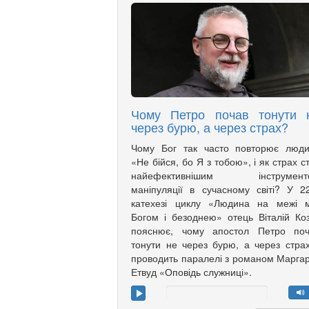
Чому Петро почав тонути 
через бурю, а через страх?
Чому Бог так часто повторює люди
«Не бійся, бо Я з тобою», і як страх с
найефективнішим інструмент
маніпуляції в сучасному світі? У 2
катехезі циклу «Людина на межі м
Богом і безоднею» отець Віталій Ко
пояснює, чому апостол Петро поч
тонути не через бурю, а через страх
проводить паралелі з романом Марга
Етвуд «Оповідь служниці».