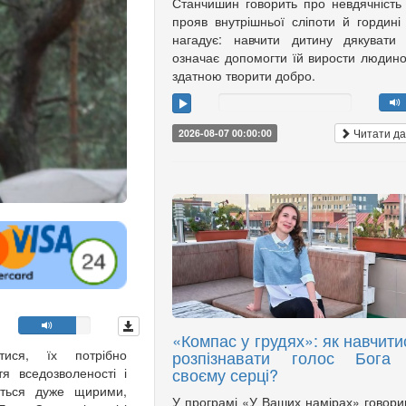
Станчишин говорить про невдячність
прояв внутрішньої сліпоти й гордині
нагадує: навчити дитину дякувати
означає допомогти їй вирости людин
здатною творити добро.
Читати да
2026-08-07 00:00:00
«Компас у грудях»: як навчити
ися, їх потрібно
розпізнавати голос Бога
своєму серці?
я вседозволеності і
ються дуже щирими,
У програмі «У Ваших намірах» говор