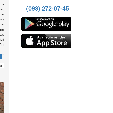
 в
(093) 272-07-45
ні,
вою
му
ні
ння
са,
ії
ні
лі