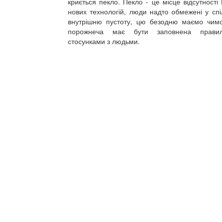
криється пекло. Пекло - це місце відсутності Б
нових технологій, люди надто обмежені у спі
внутрішню пустоту, цю безодню маємо чим
порожнеча має бути заповнена правил
стосунками з людьми.