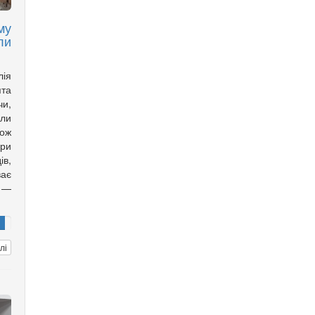
му
ли
лія
ята
чи,
али
кож
ори
ів,
ає
 —
лі