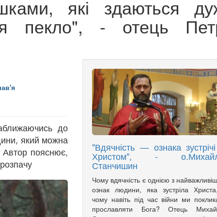
шками, які здаються ду
ся пекло", - отець Пет
ав'я
аближаючись до
дини, який можна
"Вдячність — ознака зустрічі
. Автор пояснює,
Христом", - о.Михай
 розпачу
Станчишин
Чому вдячність є однією з найважливі
ознак людини, яка зустріла Христа
чому навіть під час війни ми поклик
прославляти Бога? Отець Михай