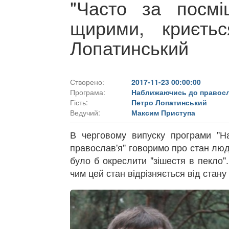
"Часто за посмі
щирими, криєть
Лопатинський
Створено:
2017-11-23 00:00:00
Програма:
Наближаючись до правосл
Гість:
Петро Лопатинський
Ведучий:
Максим Приступа
В черговому випуску програми "Н
православ'я" говоримо про стан лю
було б окреслити "зішестя в пекло"
чим цей стан відрізняється від стану