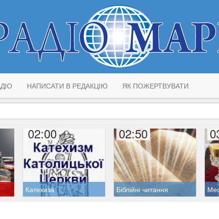
ДІО
НАПИСАТИ В РЕДАКЦІЮ
ЯК ПОЖЕРТВУВАТИ
02:00
02:50
0
Катехиза
Біблійні читання
Ме