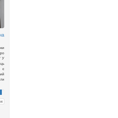
на
оки
ро
? У
ць
с є
ий
ти
лі