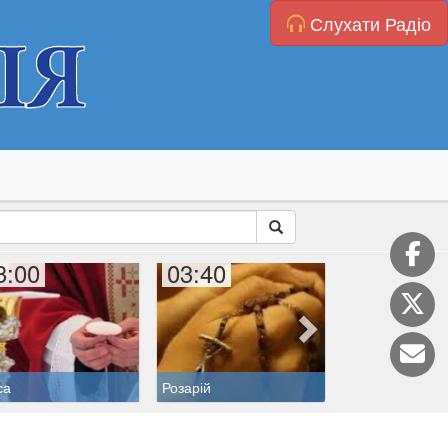
Слухати Радіо
3:00
03:40
04:00
Коронка до Бо
са
Розарій
Милосердя