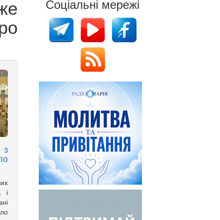
же
Соціальні мережі
ро
 з
ло
ших
, і
ані
ло