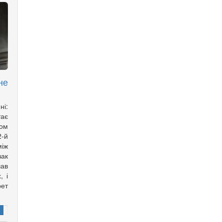
не
ні:
тає
ом
2-й
іж
зак
ав
, і
рет