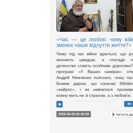
«Час — це любов: чому вій
змінює наше відчуття життя?»
Чому під час війни здається, що р
минають швидше, а спогади п
дитинство стають особливо дорогими
програмі «У Ваших намірах» оте
Андрій Немченко пояснює, чому ча
Божим даром, що означає біблійн
«кайрос», і як навчитися прожива
кожну мить не зі страхом, а з любов’ю.
Читати да
2026-08-06 00:00:00