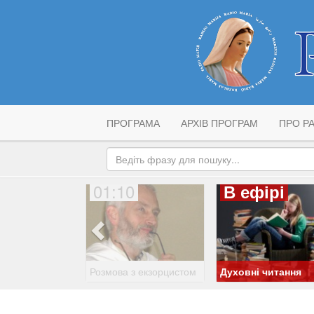
ПРОГРАМА
АРХІВ ПРОГРАМ
ПРО РА
01:10
В ефірі
Розмова з екзорцистом
Духовні читання