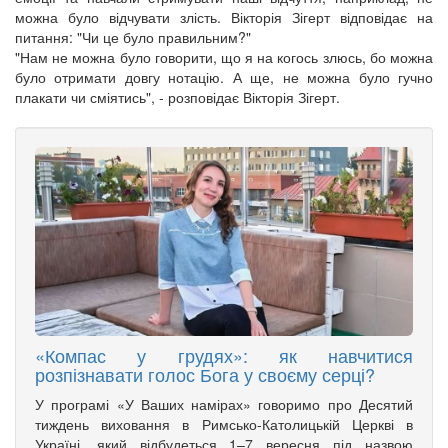
можна було відчувати злість. Вікторія Зігерт відповідає на
питання: "Чи це було правильним?"
"Нам не можна було говорити, що я на когось злюсь, бо можна
було отримати довгу нотацію. А ще, не можна було гучно
плакати чи сміятись", - розповідає Вікторія Зігерт.
«Компас у грудях»: як навчитися
розпізнавати голос Бога у своєму серці?
У програмі «У Ваших намірах» говоримо про Десятий
тиждень виховання в Римсько-Католицькій Церкві в
Україні, який відбудеться 1–7 вересня під назвою