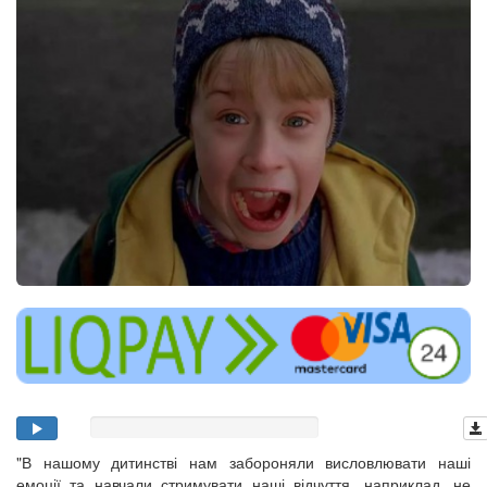
"В нашому дитинстві нам забороняли висловлювати наші
емоції та навчали стримувати наші відчуття, наприклад, не