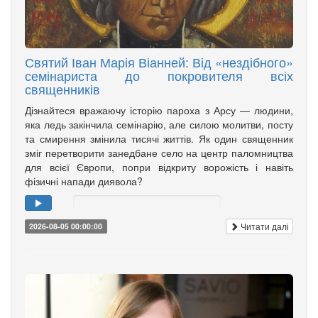
Святий Іван Марія Віанней: Від «нездібного»
семінариста до покровителя всіх
священників
Дізнайтеся вражаючу історію пароха з Арсу — людини,
яка ледь закінчила семінарію, але силою молитви, посту
та смирення змінила тисячі життів. Як один священник
зміг перетворити занедбане село на центр паломництва
для всієї Європи, попри відкриту ворожість і навіть
фізичні напади диявола?
Читати далі
2026-08-05 00:00:00