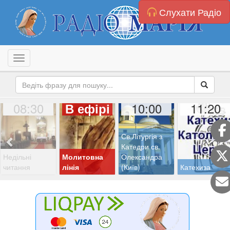
Слухати Радіо
Toggle navigation
08:30
10:00
11:20
В ефірі
Св.Літургія з
Катедри св.
Недільні
Молитовна
Олександра
читання
лінія
(Київ)
Катехиза