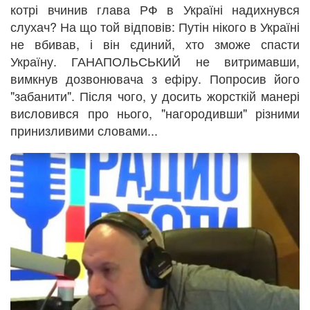
котрі вчинив глава РФ в Україні надихнувся
слухач? На що той відповів: Путін нікого в Україні
не вбивав, і він єдиний, хто зможе спасти
Україну. ГАНАПОЛЬСЬКИЙ не витримавши,
вимкнув дозвонювача з ефіру. Попросив його
"забанити". Після чого, у досить жорсткій манері
висловився про нього, "нагородивши" різними
принизливими словами...