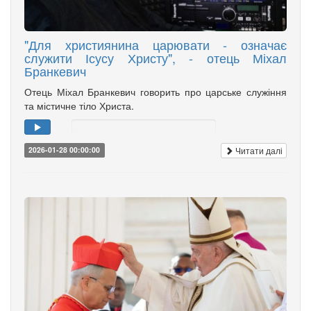
"Для християнина царювати - означає
служити Ісусу Христу", - отець Міхал
Бранкевич
Отець Міхал Бранкевич говорить про царське служіння
та містичне тіло Христа.
Читати далі
2026-01-28 00:00:00