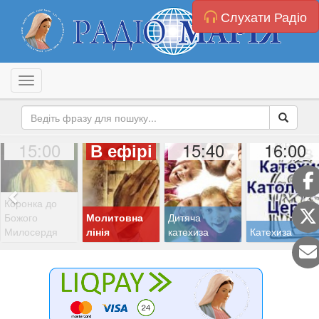
Слухати Радіо
Toggle navigation
15:00
15:40
16:00
В ефірі
Коронка до
Божого
Молитовна
Дитяча
Милосердя
лінія
катехиза
Катехиза