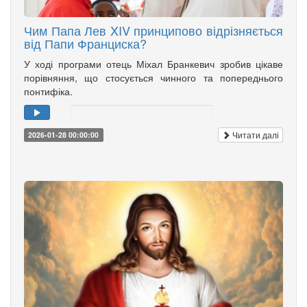
Чим Папа Лев XIV принципово відрізняється
від Папи Франциска?
У ході програми отець Міхал Бранкевич зробив цікаве
порівняння, що стосується чинного та попереднього
понтифіка.
Читати далі
2026-01-28 00:00:00