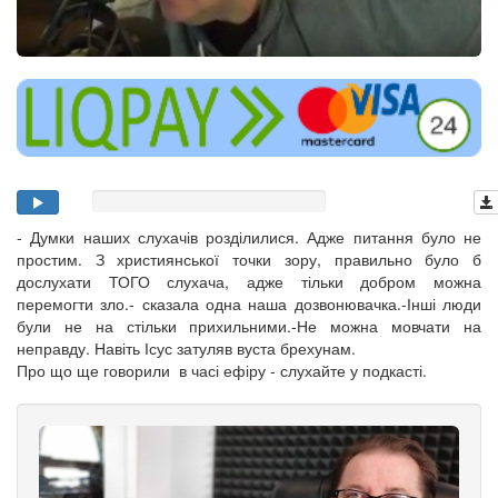
- Думки наших слухачів розділилися. Адже питання було не
простим. З християнської точки зору, правильно було б
дослухати ТОГО слухача, адже тільки добром можна
перемогти зло.- сказала одна наша дозвонювачка.-Інші люди
були не на стільки прихильними.-Не можна мовчати на
неправду. Навіть Ісус затуляв вуста брехунам.
Про що ще говорили в часі ефіру - слухайте у подкасті.