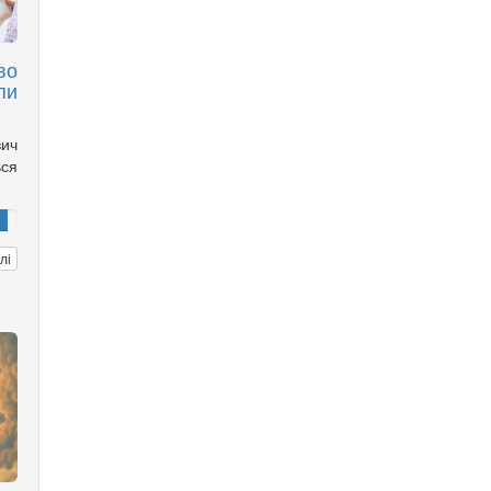
во
пи
вич
ься
лі