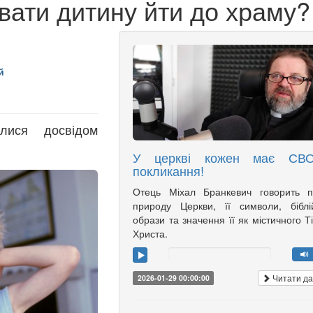
вати дитину йти до храму?
й
лися досвідом
У церкві кожен має СВ
покликання!
Отець Міхал Бранкевич говорить п
природу Церкви, її символи, біблі
образи та значення її як містичного Т
Христа.
Читати да
2026-01-29 00:00:00