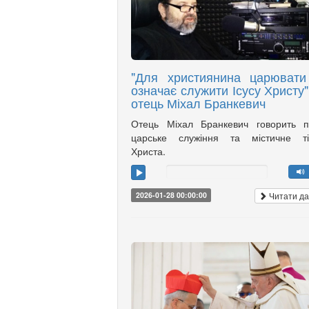
"Для християнина царювати
означає служити Ісусу Христу",
отець Міхал Бранкевич
Отець Міхал Бранкевич говорить п
царське служіння та містичне ті
Христа.
Читати да
2026-01-28 00:00:00