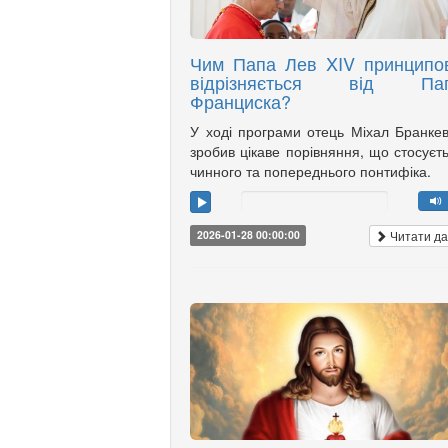
Чим Папа Лев XIV принципо
відрізняється від Па
Франциска?
У ході програми отець Міхал Бранке
зробив цікаве порівняння, що стосуєт
чинного та попереднього понтифіка.
Читати да
2026-01-28 00:00:00