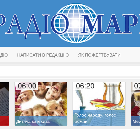
ДІО
НАПИСАТИ В РЕДАКЦІЮ
ЯК ПОЖЕРТВУВАТИ
06:00
06:20
0
Голос народу, голос
Дитяча катехиза
Божий
Ме