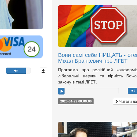
Вони самі себе НИЩАТЬ - оте
Міхал Бранкевич про ЛГБТ
Програма про релігійний конформі
ліберальні церкви та вірність Бож
закону в темі ЛГБТ.
Читати да
2026-01-29 00:00:00