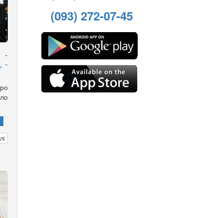
(093) 272-07-45
 -
 -
ро
ло
лі