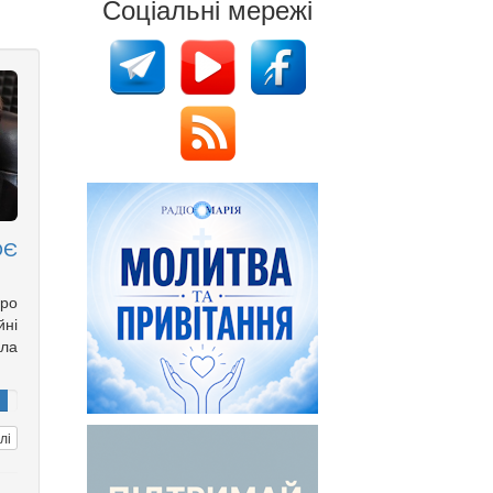
Соціальні мережі
ОЄ
ро
йні
іла
лі