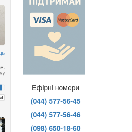
ць
зм,
ому
Ефірні номери
лі
(044) 577-56-45
(044) 577-56-46
(098) 650-18-60