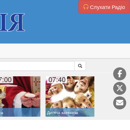
Слухати Радіо
7:00
07:40
08:00
са
Дитяча катехиза
Святий дня