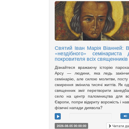
Святий Іван Марія Віанней: В
«нездібного» семінариста 
покровителя всіх священників
Дізнайтеся вражаючу історію парох
Арсу — людини, яка ледь закінчи
семінарію, але силою молитви, посту
смирення змінила тисячі життів. Як о
священник зміг перетворити занедб
село на центр паломництва для вс
Європи, попри відкриту ворожість і нав
фізичні напади диявола?
Читати да
2026-08-05 00:00:00