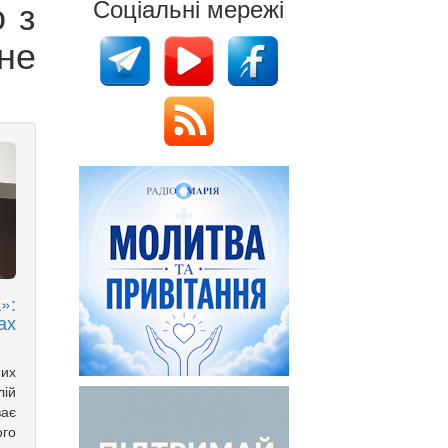
 з
Соціальні мережі
не
»:
ах
них
лій
ває
ого