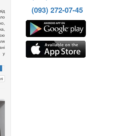
(093) 272-07-45
ід
ело
о,
а,
оєю
іля
ані
ю у
лі