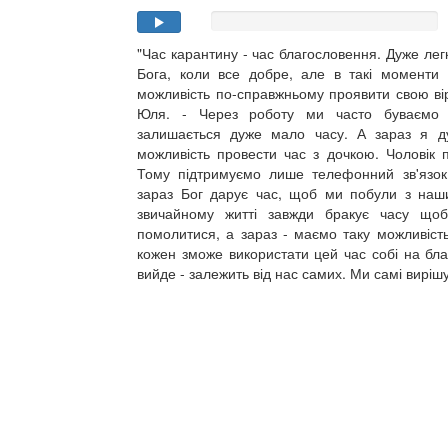
"Час карантину - час благословення. Дуже лег
Бога, коли все добре, але в такі моменти
можливість по-справжньому проявити свою віру
Юля. - Через роботу ми часто буваємо з
залишається дуже мало часу. А зараз я д
можливість провести час з дочкою. Чоловік 
Тому підтримуємо лише телефонний зв'язо
зараз Бог дарує час, щоб ми побули з на
звичайному житті завжди бракує часу щоб
помолитися, а зараз - маємо таку можливіст
кожен зможе використати цей час собі на бла
вийде - залежить від нас самих. Ми самі виріш