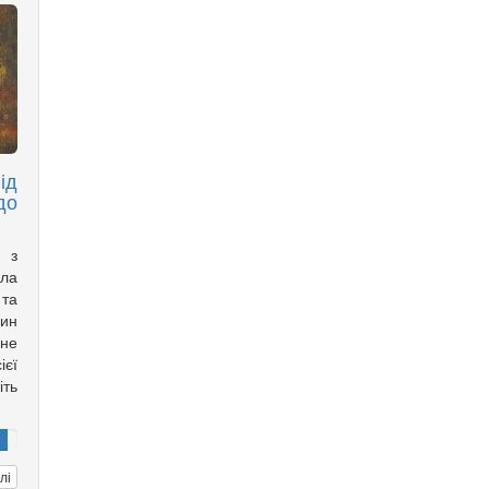
ід
до
а з
ла
 та
дин
ане
ієї
іть
лі