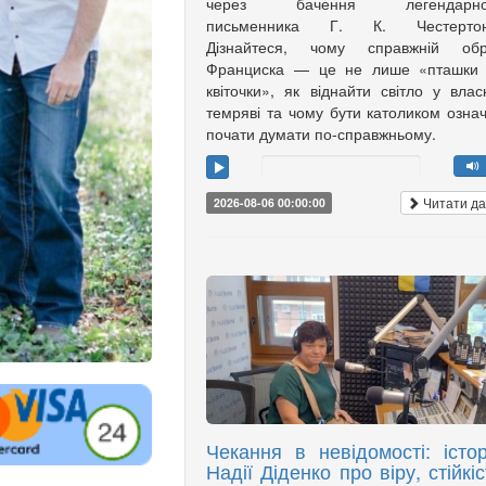
через бачення легендарно
письменника Г. К. Честертон
Дізнайтеся, чому справжній обр
Франциска — це не лише «пташки 
квіточки», як віднайти світло у влас
темряві та чому бути католиком озна
почати думати по-справжньому.
Читати да
2026-08-06 00:00:00
Чекання в невідомості: істор
Надії Діденко про віру, стійкіс