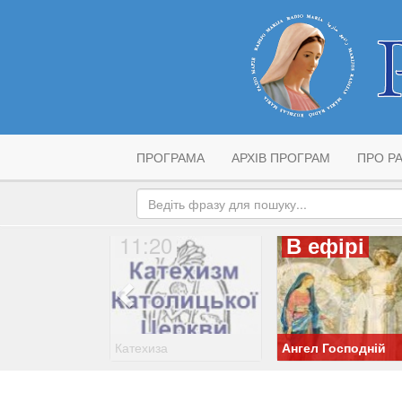
ПРОГРАМА
АРХІВ ПРОГРАМ
ПРО РА
11:20
В ефірі
Катехиза
Ангел Господній