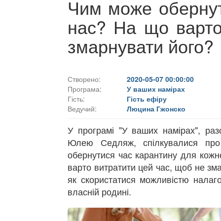
Чим може обернут
нас? На що варто
змарнувати його?
Створено:
2020-05-07 00:00:00
Програма:
У ваших намірах
Гість:
Гість ефіру
Ведучий:
Люцина Гжонско
У програмі "У ваших намірах", раз
Юлею Седляж, спілкувалися пр
обернутися час карантину для кожн
варто витратити цей час, щоб не зма
як скористатися можливістю налаго
власній родині.