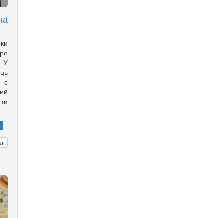
на
оки
ро
? У
ць
с є
ий
ти
лі