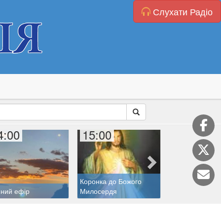
Слухати Радіо
4:00
15:00
15:40
Коронка до Божого
ний ефір
Милосердя
Дитяча катехиз