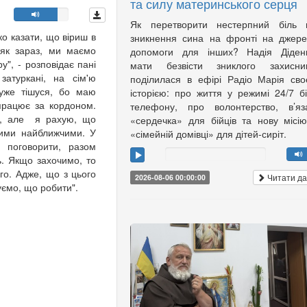
та силу материнського серця
Як перетворити нестерпний біль в
ко казати, що віриш в
зникнення сина на фронті на джер
 як зараз, ми маємо
допомоги для інших? Надія Діденк
", - розповідає пані
мати безвісти зниклого захисник
атуркані, на сім'ю
поділилася в ефірі Радіо Марія св
уже тішуся, бо маю
історією: про життя у режимі 24/7 б
працює за кордоном.
телефону, про волонтерство, в’яз
к, але я рахую, що
«сердечка» для бійців та нову місі
шими найближчими. У
«сімейній домівці» для дітей-сиріт.
 поговорити, разом
ь. Якщо захочимо, то
го. Адже, що з цього
Читати да
2026-08-06 00:00:00
уємо, що робити".