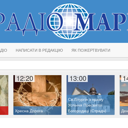
ДІО
НАПИСАТИ В РЕДАКЦІЮ
ЯК ПОЖЕРТВУВАТИ
12:20
13:00
1
Св.Літургія з храму
Успіння Пресвятої
Хресна Дорога
Богородиці (Страдч)
Ден