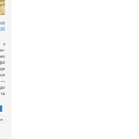
ня
ії
 з
о-
мо
фії
тця
ься
 —
 до
 та
лі