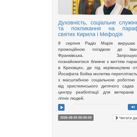
Духовність, соціальне служін
та покликання на параф
святих Кирила і Мефодія
9 серпня Радіо Марія вирушає
промоційною поїздкою до Іван
Франківська. Запрошує
познайомитися ближче з життям пара
в Крихівцях, де під керівництвом о
Йосафата Бойка молитва переплітаєт
з масштабною соціальною роботою
від християнського дитячого садка
центру реабілітації для ветеранів
літніх людей.
Читати да
2026-08-05 00:00:00