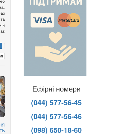
го
а.
аз
та
ній
чає
лі
Ефірні номери
(044) 577-56-45
(044) 577-56-46
ія
(098) 650-18-60
ть