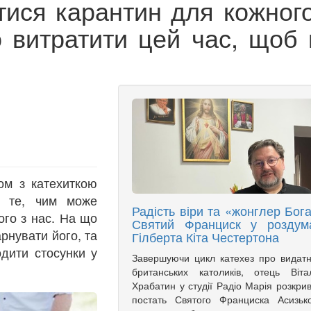
ися карантин для кожного
 витратити цей час, щоб 
ом з катехиткою
о те, чим може
Радість віри та «жонглер Бога
ого з нас. На що
Святий Франциск у роздум
рнувати його, та
Гілберта Кіта Честертона
дити стосунки у
Завершуючи цикл катехез про видат
британських католиків, отець Віта
Храбатин у студії Радіо Марія розкри
постать Святого Франциска Асизьк