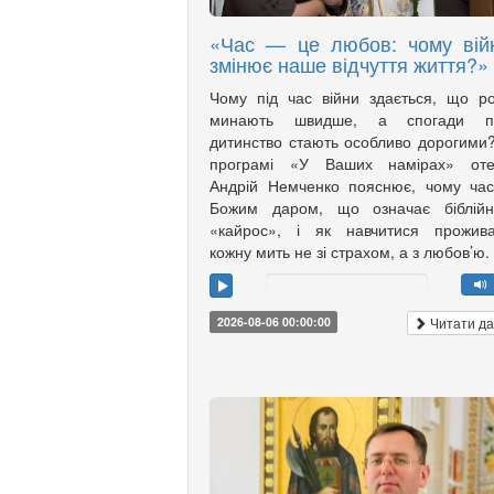
«Час — це любов: чому вій
змінює наше відчуття життя?»
Чому під час війни здається, що р
минають швидше, а спогади п
дитинство стають особливо дорогими
програмі «У Ваших намірах» оте
Андрій Немченко пояснює, чому ча
Божим даром, що означає біблійн
«кайрос», і як навчитися прожива
кожну мить не зі страхом, а з любов’ю.
Читати да
2026-08-06 00:00:00