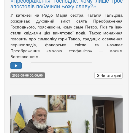
«Преображення Господнє: чому лише троє
апостолів побачили Божу славу?»
У катехезі на Радіо Марія сестра Наталія Гальцова
розкриває духовний зміст свята Преображення
Господнього, пояснюючи, чому саме Петро, Яків та Іван
стали свідками цієї виняткової події. Також монахиня
говорить про символіку гори Тавор, традицію освячення
першоплодів, фаворське світло та називає
Преображення «малою теофанією» — малим
Богоявленням.
Читати далі
2026-08-06 00:00:00