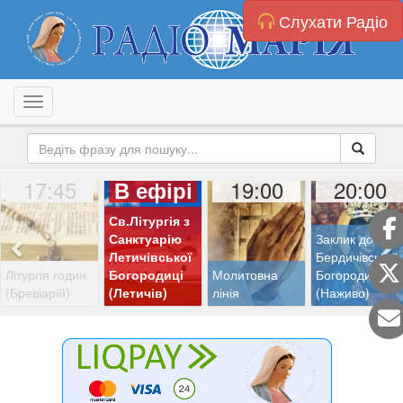
Слухати Радіо
Toggle navigation
17:45
19:00
20:00
В ефірі
Св.Літургія з
Санктуарію
Заклик до
Летичівської
Бердичівської
Літургія годин
Богородиці
Молитовна
Богородиці
(Бревіарій)
(Летичів)
лінія
(Наживо)