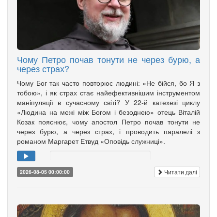
Чому Петро почав тонути не через бурю, а
через страх?
Чому Бог так часто повторює людині: «Не бійся, бо Я з
тобою», і як страх стає найефективнішим інструментом
маніпуляції в сучасному світі? У 22-й катехезі циклу
«Людина на межі між Богом і безоднею» отець Віталій
Козак пояснює, чому апостол Петро почав тонути не
через бурю, а через страх, і проводить паралелі з
романом Маргарет Етвуд «Оповідь служниці».
Читати далі
2026-08-05 00:00:00