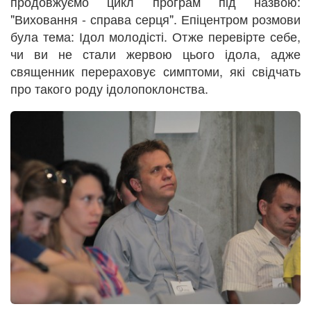
продовжуємо цикл програм під назвою:
"Виховання - справа серця". Епіцентром розмови
була тема: Ідол молодісті. Отже перевірте себе,
чи ви не стали жервою цього ідола, адже
священник перераховує симптоми, які свідчать
про такого роду ідолопоклонства.