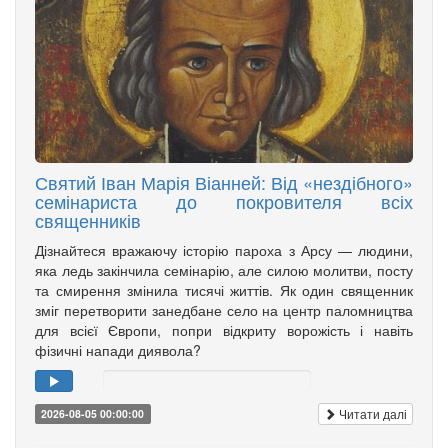
Святий Іван Марія Віанней: Від «нездібного»
семінариста до покровителя всіх
священників
Дізнайтеся вражаючу історію пароха з Арсу — людини,
яка ледь закінчила семінарію, але силою молитви, посту
та смирення змінила тисячі життів. Як один священник
зміг перетворити занедбане село на центр паломництва
для всієї Європи, попри відкриту ворожість і навіть
фізичні напади диявола?
Читати далі
2026-08-05 00:00:00