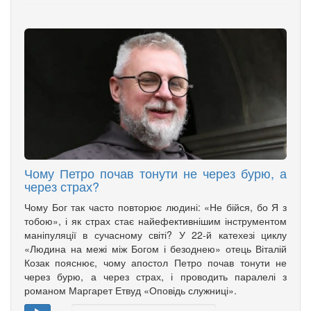
Чому Петро почав тонути не через бурю, а
через страх?
Чому Бог так часто повторює людині: «Не бійся, бо Я з
тобою», і як страх стає найефективнішим інструментом
маніпуляції в сучасному світі? У 22-й катехезі циклу
«Людина на межі між Богом і безоднею» отець Віталій
Козак пояснює, чому апостол Петро почав тонути не
через бурю, а через страх, і проводить паралелі з
романом Маргарет Етвуд «Оповідь служниці».