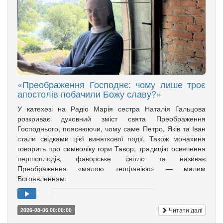
«Преображення Господнє: чому лише троє
апостолів побачили Божу славу?»
У катехезі на Радіо Марія сестра Наталія Гальцова
розкриває духовний зміст свята Преображення
Господнього, пояснюючи, чому саме Петро, Яків та Іван
стали свідками цієї виняткової події. Також монахиня
говорить про символіку гори Тавор, традицію освячення
першоплодів, фаворське світло та називає
Преображення «малою теофанією» — малим
Богоявленням.
Читати далі
2026-08-06 00:00:00