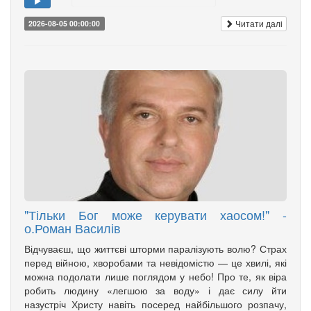
Читати далі
2026-08-05 00:00:00
"Тільки Бог може керувати хаосом!" -
о.Роман Василів
Відчуваєш, що життєві шторми паралізують волю? Страх
перед війною, хворобами та невідомістю — це хвилі, які
можна подолати лише поглядом у небо! Про те, як віра
робить людину «легшою за воду» і дає силу йти
назустріч Христу навіть посеред найбільшого розпачу,