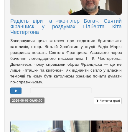
Радість віри та «жонглер Бога»: Святий
Франциск у роздумах Гілберта Кіта
Честертона
Завершуючи цикл катехез про видатних британських
католиків, отець Віталій Храбатин у студії Радіо Марія
розкриває постать Святого Франциска Асизького через
бачення легендарного письменника Г. К. Честертона.
Дізнайтеся, чому справжній образ Франциска — це не
лише «пташки та квіточки», як віднайти світло у власній
темряві та чому бути католиком означає почати думати
по-справжньому.
Читати далі
2026-08-06 00:00:00