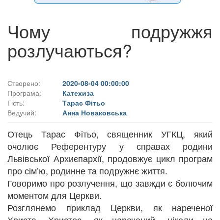
Чому подружжя
розлучаються?
Створено:
2020-08-04 00:00:00
Програма:
Катехиза
Гість:
Тарас Фітьо
Ведучий:
Анна Новаковська
Отець Тарас Фітьо, священник УГКЦ, який
очолює Референтуру у справах родини
Львівської Архиєпархії, продовжує цикл програм
про сім’ю, родинне та подружнє життя.
Говоримо про розлучення, що завжди є болючим
моментом для Церкви.
Розглянемо приклад Церкви, як нареченої
Христа. Христос, як наречений, ніколи не