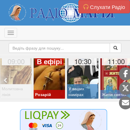
Слухати Радіо
Toggle navigation
09:00
10:30
11:00
В ефірі
Молитовна
У ваших
лінія
Розарій
намірах
Житія святих