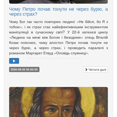
Чому Петро почав тонути не через бурю, а
через страх?
Чому Бог так часто повторює людині: «Не бійся, бо Я з
тобою», і як страх стає найефективнішим інструментом
маніпуляції в сучасному світі? У 22-й катехезі циклу
«Людина на межі між Богом і безоднею» отець Віталій
Козак пояснює, чому апостол Петро почав тонути не
через бурю, а через страх, і проводить паралелі з
романом Маргарет Етвуд «Оповідь служниці».
Читати далі
2026-08-05 00:00:00