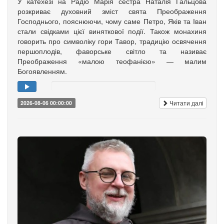
У катехезі на Радіо Марія сестра Наталія Гальцова
розкриває духовний зміст свята Преображення
Господнього, пояснюючи, чому саме Петро, Яків та Іван
стали свідками цієї виняткової події. Також монахиня
говорить про символіку гори Тавор, традицію освячення
першоплодів, фаворське світло та називає
Преображення «малою теофанією» — малим
Богоявленням.
Читати далі
2026-08-06 00:00:00