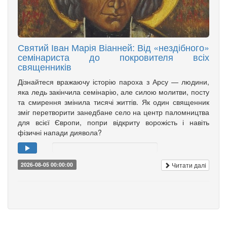
Святий Іван Марія Віанней: Від «нездібного»
семінариста до покровителя всіх
священників
Дізнайтеся вражаючу історію пароха з Арсу — людини,
яка ледь закінчила семінарію, але силою молитви, посту
та смирення змінила тисячі життів. Як один священник
зміг перетворити занедбане село на центр паломництва
для всієї Європи, попри відкриту ворожість і навіть
фізичні напади диявола?
Читати далі
2026-08-05 00:00:00