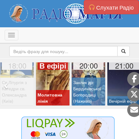
Слухати Радіо
Toggle navigation
18:00
20:00
21:00
В ефірі
Св.Літургія з
Заклик до
Катедри св.
Бердичівської
Олександра
Молитовна
Богородиці
(Київ)
лінія
(Наживо)
Вечірній ефір