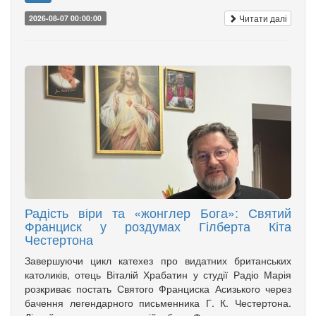
Читати далі
2026-08-07 00:00:00
Радість віри та «жонглер Бога»: Святий
Франциск у роздумах Гілберта Кіта
Честертона
Завершуючи цикл катехез про видатних британських
католиків, отець Віталій Храбатин у студії Радіо Марія
розкриває постать Святого Франциска Асизького через
бачення легендарного письменника Г. К. Честертона.