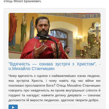
отець Міхал Бранкевич.
"Вдячність — ознака зустрічі з Христом", -
о.Михайло Станчишин
Чому вдячність є однією з найважливіших ознак людини,
яка зустріла Христа, і чому навіть під час війни ми
покликані прославляти Бога? Отець Михайло Станчишин
говорить про невдячність як прояв внутрішньої сліпоти й
гордині та нагадує: навчити дитину дякувати — означає
допомогти їй вирости людиною, здатною творити добро.