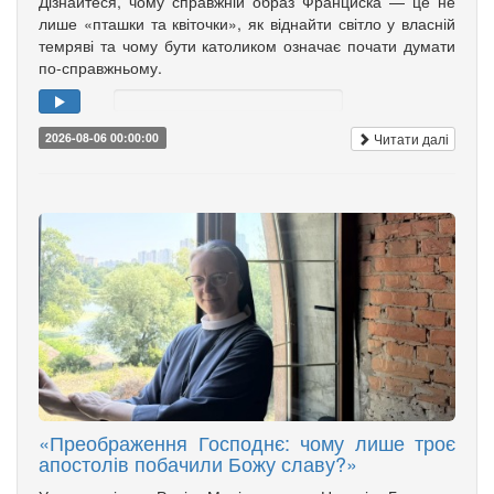
Дізнайтеся, чому справжній образ Франциска — це не
лише «пташки та квіточки», як віднайти світло у власній
темряві та чому бути католиком означає почати думати
по-справжньому.
Читати далі
2026-08-06 00:00:00
«Преображення Господнє: чому лише троє
апостолів побачили Божу славу?»