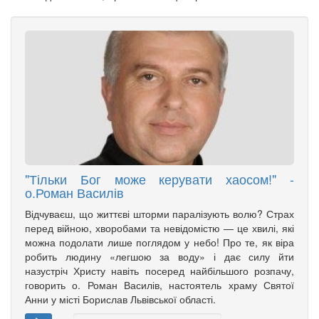
"Тільки Бог може керувати хаосом!" -
о.Роман Василів
Відчуваєш, що життєві шторми паралізують волю? Страх
перед війною, хворобами та невідомістю — це хвилі, які
можна подолати лише поглядом у небо! Про те, як віра
робить людину «легшою за воду» і дає силу йти
назустріч Христу навіть посеред найбільшого розпачу,
говорить о. Роман Василів, настоятель храму Святої
Анни у місті Борислав Львівської області.