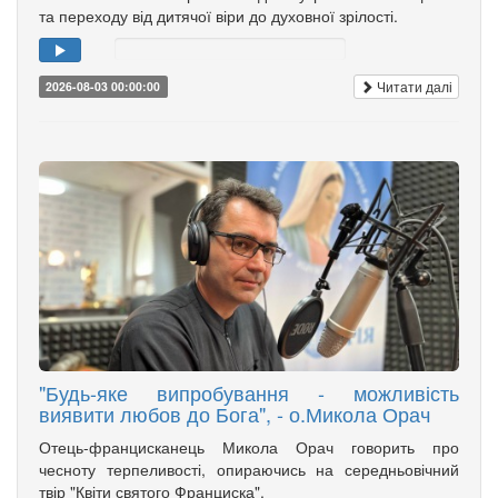
та переходу від дитячої віри до духовної зрілості.
Читати далі
2026-08-03 00:00:00
"Будь-яке випробування - можливість
виявити любов до Бога", - о.Микола Орач
Отець-францисканець Микола Орач говорить про
чесноту терпеливості, опираючись на середньовічний
твір "Квіти святого Франциска".