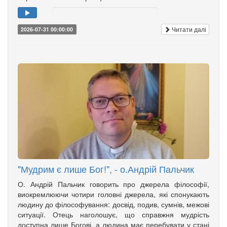
Читати далі
2026-07-31 00:00:00
"Мудрим є лише Бог!", - о.Андрій Пальчик
О. Андрій Пальчик говорить про джерела філософії,
виокремлюючи чотири головні джерела, які спонукають
людину до філософування: досвід, подив, сумнів, межові
ситуації. Отець наголошує, що справжня мудрість
доступна лише Богові, а людина має перебувати у стані