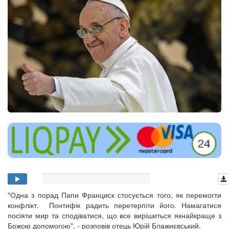
"Одна з порад Папи Франциск стосується того, як перемогти
конфлікт. Понтифік радить перетерпіти його. Намагатися
посіяти мир та сподіватися, що все вирішиться якнайкраще з
Божою допомогою", - розповів отець Юрій Блажиєвський.