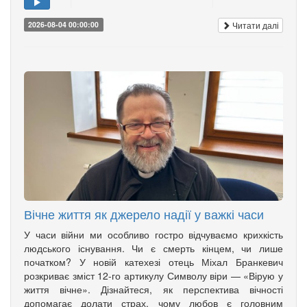
Читати далі
2026-08-04 00:00:00
Вічне життя як джерело надії у важкі часи
У часи війни ми особливо гостро відчуваємо крихкість
людського існування. Чи є смерть кінцем, чи лише
початком? У новій катехезі отець Міхал Бранкевич
розкриває зміст 12-го артикулу Символу віри — «Вірую у
життя вічне». Дізнайтеся, як перспектива вічності
допомагає долати страх, чому любов є головним