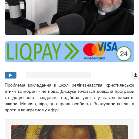
Проблема викладання в школі релігієзнавства, християнської
етики та моралі - не нова. Дискусії точаться довкола програми
та доцільності введення подібних уроків у загальноосвітні
школи. Мовляв, віра, це справа особиста. Зважували всі за та
проти в конкретному ефірі.