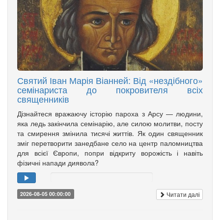
Святий Іван Марія Віанней: Від «нездібного»
семінариста до покровителя всіх
священників
Дізнайтеся вражаючу історію пароха з Арсу — людини,
яка ледь закінчила семінарію, але силою молитви, посту
та смирення змінила тисячі життів. Як один священник
зміг перетворити занедбане село на центр паломництва
для всієї Європи, попри відкриту ворожість і навіть
фізичні напади диявола?
Читати далі
2026-08-05 00:00:00