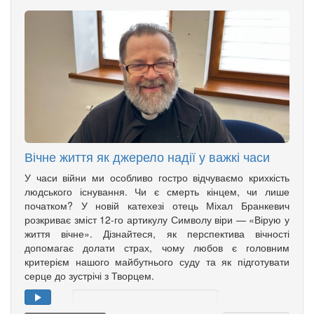
Вічне життя як джерело надії у важкі часи
У часи війни ми особливо гостро відчуваємо крихкість
людського існування. Чи є смерть кінцем, чи лише
початком? У новій катехезі отець Міхал Бранкевич
розкриває зміст 12-го артикулу Символу віри — «Вірую у
життя вічне». Дізнайтеся, як перспектива вічності
допомагає долати страх, чому любов є головним
критерієм нашого майбутнього суду та як підготувати
серце до зустрічі з Творцем.