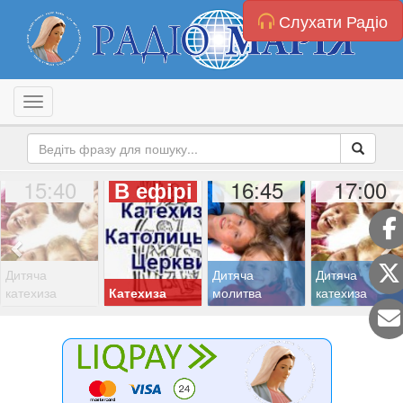
Слухати Радіо
Toggle navigation
15:40
16:45
17:00
В ефірі
Дитяча
Дитяча
Дитяча
катехиза
Катехиза
молитва
катехиза