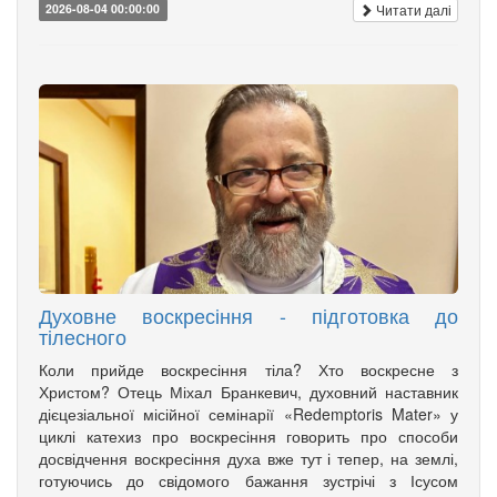
Читати далі
2026-08-04 00:00:00
Духовне воскресіння - підготовка до
тілесного
Коли прийде воскресіння тіла? Хто воскресне з
Христом? Отець Міхал Бранкевич, духовний наставник
дієцезіальної місійної семінарії «Redemptoris Mater» у
циклі катехиз про воскресіння говорить про способи
досвідчення воскресіння духа вже тут і тепер, на землі,
готуючись до свідомого бажання зустрічі з Ісусом