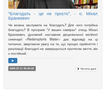
"Благодать - це не просто", - о. Міхал
Бранкевич
Чи можна заслужити на благодать? Для чого потрібна
благодать? В програмі "У ваших намірах" отець Міхал
Бранкевич, духовний наставник дієцезіальної місійної
семінарії «Redemptoris Mater» дає відповіді на ці
питання, звертаючи увагу на те, що процес прийняття і
реалізації благодаті не завершується протягом життя, він
є постійний.
Читати далі
2026-07-21 00:00:00