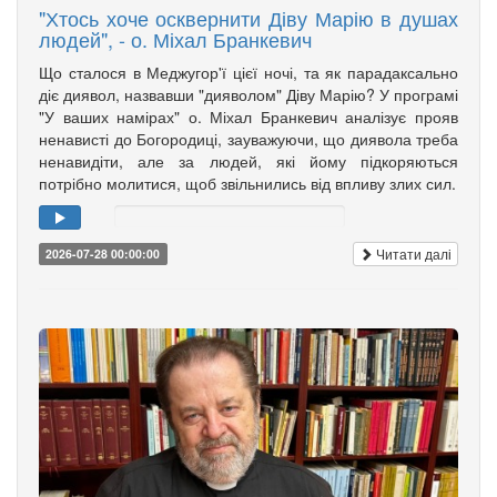
"Хтось хоче осквернити Діву Марію в душах
людей", - о. Міхал Бранкевич
Що сталося в Меджугор'ї цієї ночі, та як парадаксально
діє диявол, назвавши "дияволом" Діву Марію? У програмі
"У ваших намірах" о. Міхал Бранкевич аналізує прояв
ненависті до Богородиці, зауважуючи, що диявола треба
ненавидіти, але за людей, які йому підкоряються
потрібно молитися, щоб звільнились від впливу злих сил.
Читати далі
2026-07-28 00:00:00