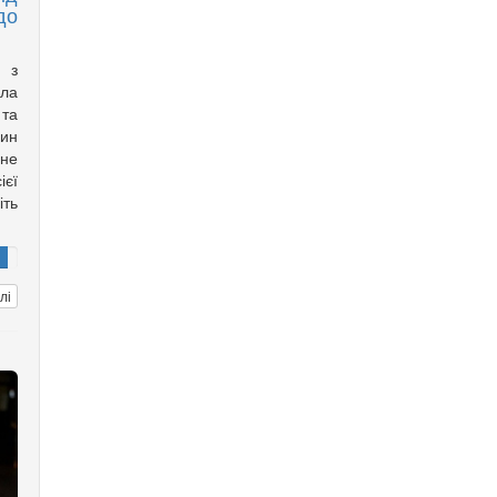
до
а з
ла
 та
дин
ане
ієї
іть
лі