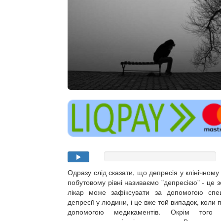
Одразу слід сказати, що депресія у клінічному 
побутовому рівні називаємо "депресією" - це зо
лікар може зафіксувати за допомогою спец
депресії у людини, і це вже той випадок, коли 
допомогою медикаментів. Окрім того л