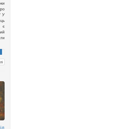
оки
ро
? У
ць
с є
ий
ти
лі
ід