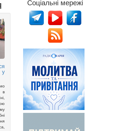
я
Соціальні мережі
ся
 у
имо
 в
ні,
вою
му
ні
ння
са,