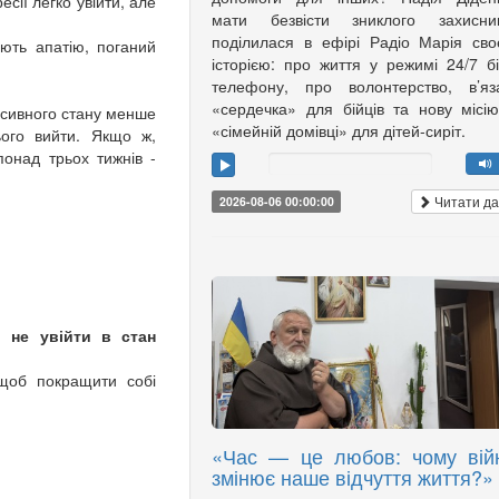
есії легко увійти, але
мати безвісти зниклого захисник
поділилася в ефірі Радіо Марія св
ють апатію, поганий
історією: про життя у режимі 24/7 б
телефону, про волонтерство, в’яз
«сердечка» для бійців та нову місі
сивного стану менше
«сімейній домівці» для дітей-сиріт.
ого вийти. Якщо ж,
онад трьох тижнів -
Читати да
2026-08-06 00:00:00
і не увійти в стан
 щоб покращити собі
«Час — це любов: чому вій
змінює наше відчуття життя?»