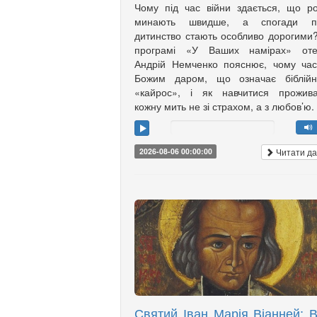
Чому під час війни здається, що р
минають швидше, а спогади п
дитинство стають особливо дорогими
програмі «У Ваших намірах» оте
Андрій Немченко пояснює, чому ча
Божим даром, що означає біблійн
«кайрос», і як навчитися прожива
кожну мить не зі страхом, а з любов’ю.
Читати да
2026-08-06 00:00:00
Святий Іван Марія Віанней: В