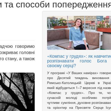
ви та способи попередженн
адчою говоримо
озкриває головні
«Компас у грудях»: як навчити
о стану, а також
розпізнавати голос Бога
своєму серці?
У програмі «У Ваших намірах» говор
про Десятий тиждень виховання
Римсько-Католицькій Церкві в Украї
який відбудеться 1–7 вересня під наз
«Компас у грудях». Про те, чо
сучасній молоді особливо потріб
чутливе сумління, духовне розпізнава
та орієнтир на Пресвяте Серце Ісу