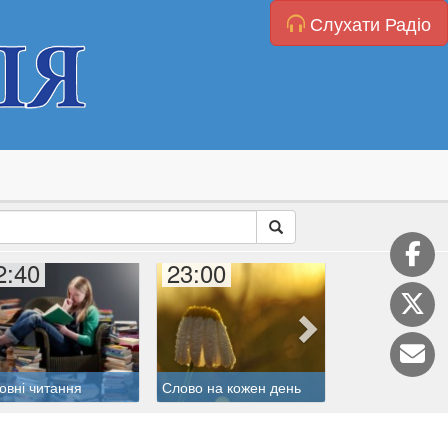
Слухати Радіо
2:40
23:00
23:50
Літургія годин
овні читання
Слово на кожен день
(Бревіарій)