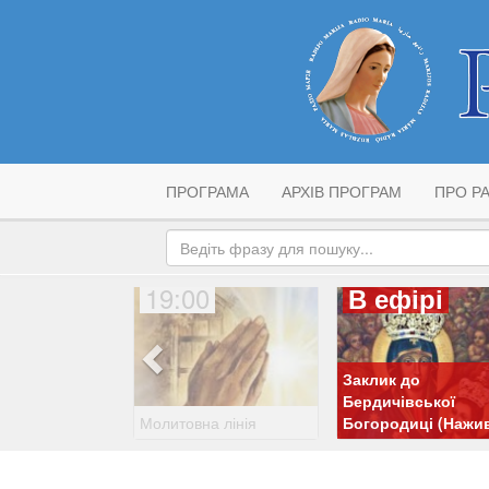
ПРОГРАМА
АРХІВ ПРОГРАМ
ПРО РА
19:00
В ефірі
Заклик до
Бердичівської
Молитовна лінія
Богородиці (Нажи