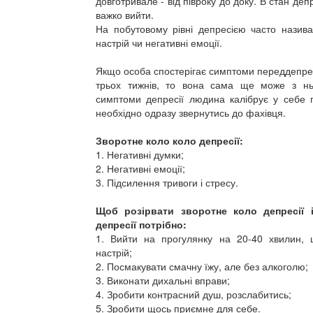
довготривале - від півроку до доку. В стан депр
важко вийти.
На побутовому рівні депресією часто назива
настрій чи негативні емоції.
Якщо особа спостерігає симптоми переддепре
трьох тижнів, то вона сама ще може з нь
симптоми депресії людина калібрує у себе п
необхідно одразу звернутись до фахівця.
Зворотне коло коло депресії:
1. Негативні думки;
2. Негативні емоції;
3. Підсилення тривоги і стресу.
Щоб розірвати зворотне коло депресії 
депресії потрібно:
1. Вийти на прогулянку на 20-40 хвилин,
настрій;
2. Посмакувати смачну їжу, але без алкоголю;
3. Виконати дихальні вправи;
4. Зробити контрасний душ, розслабитись;
5. Зробити щось приємне для себе.