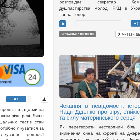
розповідає секретар Коміс
душпастирства молоді РКЦ в Украї
Ганна Тодор.
Читати да
2026-08-07 00:00:00
Чекання в невідомості: істор
прояві і те, що ми на
Надії Діденко про віру, стійкіс
всім різні речі. Лише
та силу материнського серця
іальних тестів стан
Як перетворити нестерпний біль в
потрібно лікуватися за
зникнення сина на фронті на джер
ікування депресії
допомоги для інших? Надія Діденк