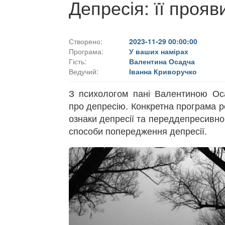
Депресія: її проя
Створено:
2023-11-29 00:00:00
Програма:
У ваших намірах
Гість:
Валентина Осадча
Ведучий:
Іванна Криворучко
З психологом пані Валентиною Ос
про депресію. Конкретна програма р
ознаки депресії та переддепресивног
способи попередження депресії.