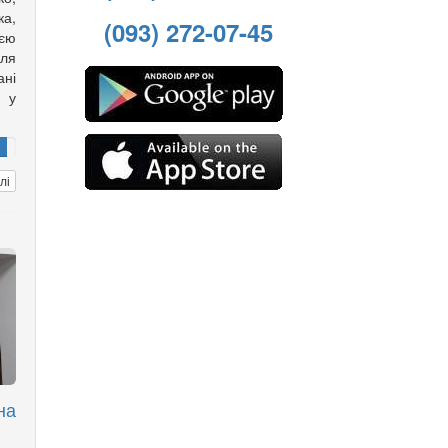
а,
(093) 272-07-45
оєю
іля
ані
ю у
лі
на