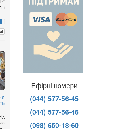
ії
ні
лі
Ефірні номери
ія
(044) 577-56-45
ть
(044) 577-56-46
ід
ело
(098) 650-18-60
о,