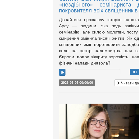
«нездібного» семінариста 
покровителя всіх священників
Дізнайтеся вражаючу історію парох
Арсу — людини, яка ледь закінчи
семінарію, але силою молитви, посту
смирення змінила тисячі життів. Як о
священник зміг перетворити занедб
село на центр паломництва для вс
Європи, попри відкриту ворожість і нав
фізичні напади диявола?
Читати да
2026-08-05 00:00:00