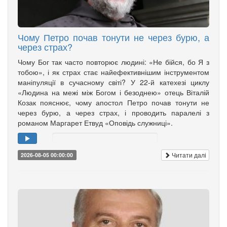
Чому Петро почав тонути не через бурю, а
через страх?
Чому Бог так часто повторює людині: «Не бійся, бо Я з
тобою», і як страх стає найефективнішим інструментом
маніпуляції в сучасному світі? У 22-й катехезі циклу
«Людина на межі між Богом і безоднею» отець Віталій
Козак пояснює, чому апостол Петро почав тонути не
через бурю, а через страх, і проводить паралелі з
романом Маргарет Етвуд «Оповідь служниці».
Читати далі
2026-08-05 00:00:00