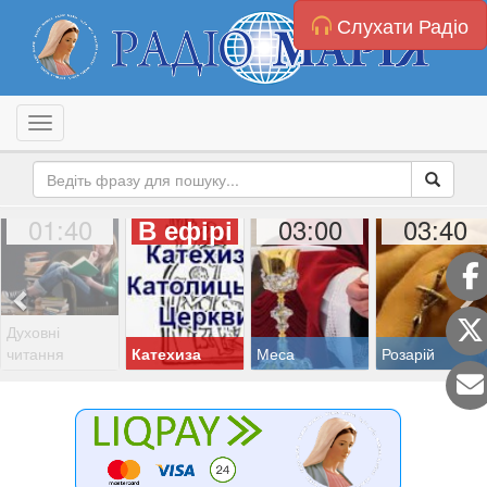
Слухати Радіо
Toggle navigation
01:40
03:00
03:40
В ефірі
Духовні
читання
Катехиза
Меса
Розарій