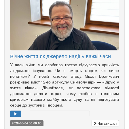
Вічне життя як джерело надії у важкі часи
У часи війни ми особливо гостро відчуваємо крихкість
людського існування. Чи є смерть кінцем, чи лише
початком? У новій катехезі отець Міхал Бранкевич
розкриває зміст 12-го артикулу Символу віри — «Вірую у
життя вічне». Дізнайтеся, як перспектива вічності
допомагає долати страх, чому любов є головним
критерієм нашого майбутнього суду та як підготувати
серце до зустрічі з Творцем.
Читати далі
2026-08-04 00:00:00