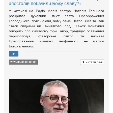
апостолів побачили Божу славу?»
У катехезі на Радіо Марія сестра Наталія Гальцова
розкриває духовний зміст свята Преображення
Господнього, пояснюючи, чому саме Петро, Яків та Іван
стали свідками цієї виняткової події. Також монахиня
говорить про символіку гори Тавор, традицію освячення
першоплодів, фаворське світло та називає
Преображення «малою теофанією» — малим
Богоявленням.
Читати далі
2026-08-06 00:00:00