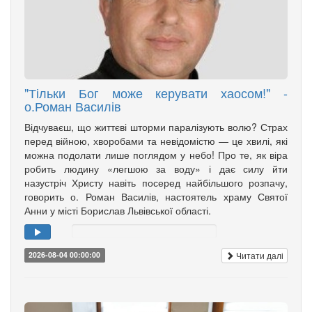
"Тільки Бог може керувати хаосом!" -
о.Роман Василів
Відчуваєш, що життєві шторми паралізують волю? Страх
перед війною, хворобами та невідомістю — це хвилі, які
можна подолати лише поглядом у небо! Про те, як віра
робить людину «легшою за воду» і дає силу йти
назустріч Христу навіть посеред найбільшого розпачу,
говорить о. Роман Василів, настоятель храму Святої
Анни у місті Борислав Львівської області.
Читати далі
2026-08-04 00:00:00