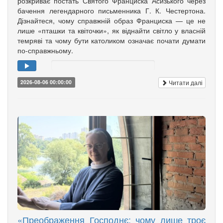
розкриває постать Святого Франциска Асизького через
бачення легендарного письменника Г. К. Честертона.
Дізнайтеся, чому справжній образ Франциска — це не
лише «пташки та квіточки», як віднайти світло у власній
темряві та чому бути католиком означає почати думати
по-справжньому.
Читати далі
2026-08-06 00:00:00
«Преображення Господнє: чому лише троє