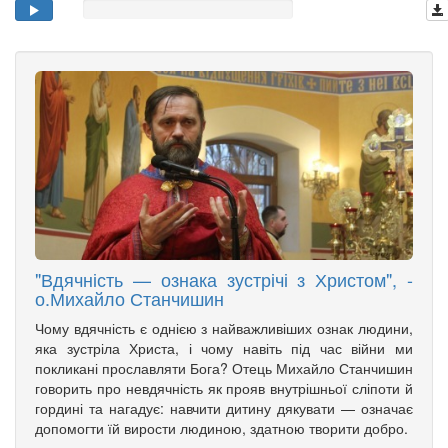
"Вдячність — ознака зустрічі з Христом", -
о.Михайло Станчишин
Чому вдячність є однією з найважливіших ознак людини,
яка зустріла Христа, і чому навіть під час війни ми
покликані прославляти Бога? Отець Михайло Станчишин
говорить про невдячність як прояв внутрішньої сліпоти й
гордині та нагадує: навчити дитину дякувати — означає
допомогти їй вирости людиною, здатною творити добро.