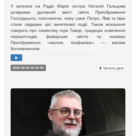
У катехезі на Радіо Марія сестра Наталія Гальцова
розкриває духовний зміст свята Преображення
Господнього, пояснюючи, чому саме Петро, Яків та Іван
стали свідками цієї виняткової події. Також монахиня
говорить про символіку гори Тавор, традицію освячення
першоплодів, фаворське світло та називає
Преображення «малою теофанією» — малим
Богоявленням.
Читати далі
2026-08-06 00:00:00