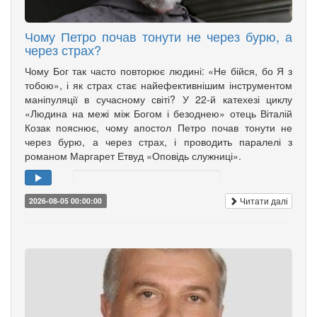
Чому Петро почав тонути не через бурю, а
через страх?
Чому Бог так часто повторює людині: «Не бійся, бо Я з
тобою», і як страх стає найефективнішим інструментом
маніпуляції в сучасному світі? У 22-й катехезі циклу
«Людина на межі між Богом і безоднею» отець Віталій
Козак пояснює, чому апостол Петро почав тонути не
через бурю, а через страх, і проводить паралелі з
романом Маргарет Етвуд «Оповідь служниці».
Читати далі
2026-08-05 00:00:00