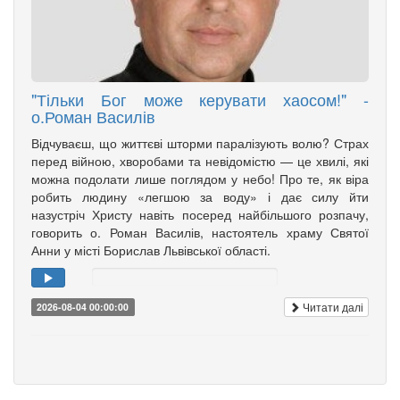
"Тільки Бог може керувати хаосом!" -
о.Роман Василів
Відчуваєш, що життєві шторми паралізують волю? Страх
перед війною, хворобами та невідомістю — це хвилі, які
можна подолати лише поглядом у небо! Про те, як віра
робить людину «легшою за воду» і дає силу йти
назустріч Христу навіть посеред найбільшого розпачу,
говорить о. Роман Василів, настоятель храму Святої
Анни у місті Борислав Львівської області.
Читати далі
2026-08-04 00:00:00