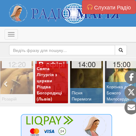
Слухати Радіо
Toggle navigation
12:20
14:00
15:00
В ефірі
Свята
Літургія з
церкви
Різдва
Коронка до
Богородиці
Пісня
Божого
Розарій
(Львів)
Перемоги
Милосердя