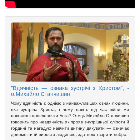
"Вдячність — ознака зустрічі з Христом", -
о.Михайло Станчишин
Чому вдячність є однією з найважливіших ознак людини,
яка зустріла Христа, і чому навіть під час війни ми
покликані прославляти Бога? Отець Михайло Станчишин
говорить про невдячність як прояв внутрішньої сліпоти й
гордині та нагадує: навчити дитину дякувати — означає
допомогти їй вирости людиною, здатною творити добро.