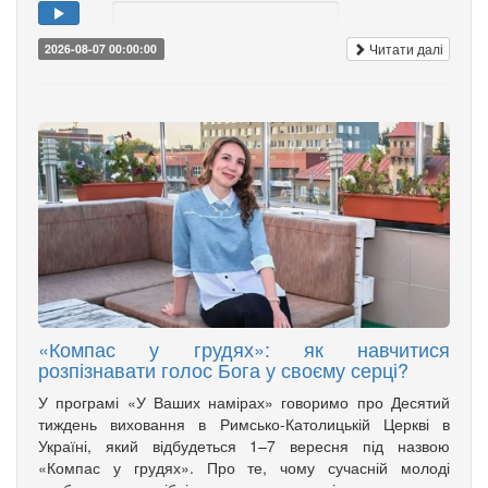
Читати далі
2026-08-07 00:00:00
«Компас у грудях»: як навчитися
розпізнавати голос Бога у своєму серці?
У програмі «У Ваших намірах» говоримо про Десятий
тиждень виховання в Римсько-Католицькій Церкві в
Україні, який відбудеться 1–7 вересня під назвою
«Компас у грудях». Про те, чому сучасній молоді