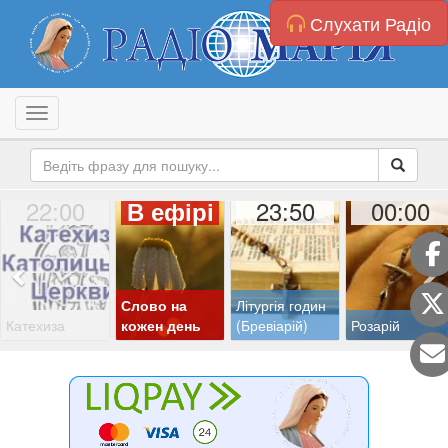
Слухати Радіо
Toggle navigation
22:00
23:50
00:00
В ефірі
Слово на
Літургія годин
Катехиза
кожен день
(Бревіарій)
Розарій