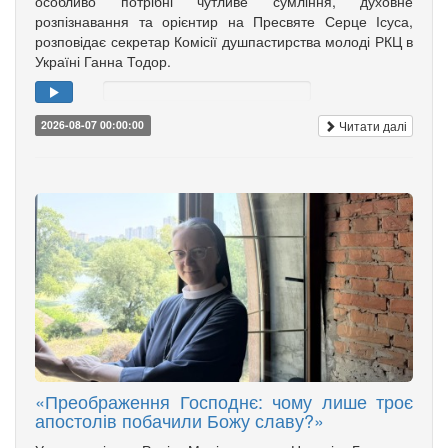
особливо потрібні чутливе сумління, духовне
розпізнавання та орієнтир на Пресвяте Серце Ісуса,
розповідає секретар Комісії душпастирства молоді РКЦ в
Україні Ганна Тодор.
Читати далі
2026-08-07 00:00:00
«Преображення Господнє: чому лише троє
апостолів побачили Божу славу?»