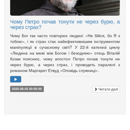
Чому Петро почав тонути не через бурю, а
через страх?
Чому Бог так часто повторює людині: «Не бійся, бо Я з
тобою», і як страх стає найефективнішим інструментом
маніпуляції в сучасному світі? У 22-й катехезі циклу
«Людина на межі між Богом і безоднею» отець Віталій
Козак пояснює, чому апостол Петро почав тонути не
через бурю, а через страх, і проводить паралелі з
романом Маргарет Етвуд «Оповідь служниці».
Читати далі
2026-08-05 00:00:00