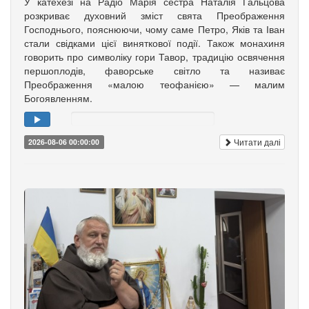
У катехезі на Радіо Марія сестра Наталія Гальцова
розкриває духовний зміст свята Преображення
Господнього, пояснюючи, чому саме Петро, Яків та Іван
стали свідками цієї виняткової події. Також монахиня
говорить про символіку гори Тавор, традицію освячення
першоплодів, фаворське світло та називає
Преображення «малою теофанією» — малим
Богоявленням.
Читати далі
2026-08-06 00:00:00