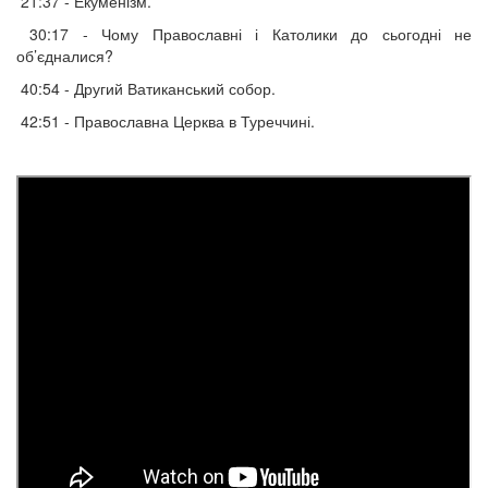
21:37 - Екуменізм.
30:17 - Чому Православні і Католики до сьогодні не
об’єдналися?
40:54 - Другий Ватиканський собор.
42:51 - Православна Церква в Туреччині.