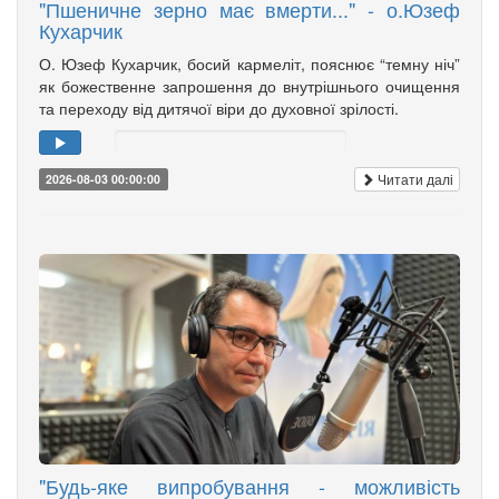
"Пшеничне зерно має вмерти..." - о.Юзеф
Кухарчик
О. Юзеф Кухарчик, босий кармеліт, пояснює “темну ніч”
як божественне запрошення до внутрішнього очищення
та переходу від дитячої віри до духовної зрілості.
Читати далі
2026-08-03 00:00:00
"Будь-яке випробування - можливість