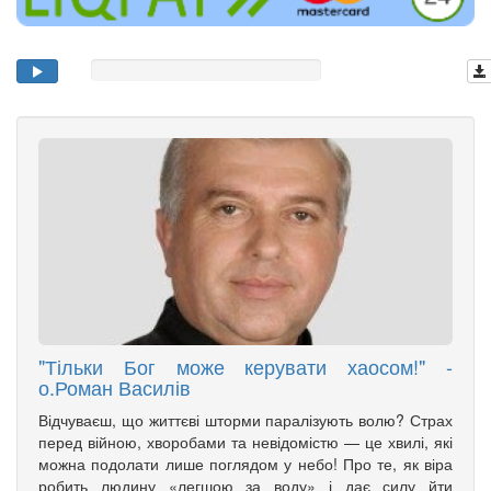
"Тільки Бог може керувати хаосом!" -
о.Роман Василів
Відчуваєш, що життєві шторми паралізують волю? Страх
перед війною, хворобами та невідомістю — це хвилі, які
можна подолати лише поглядом у небо! Про те, як віра
робить людину «легшою за воду» і дає силу йти