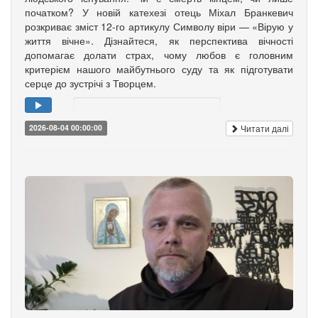
початком? У новій катехезі отець Міхал Бранкевич
розкриває зміст 12-го артикулу Символу віри — «Вірую у
життя вічне». Дізнайтеся, як перспектива вічності
допомагає долати страх, чому любов є головним
критерієм нашого майбутнього суду та як підготувати
серце до зустрічі з Творцем.
Читати далі
2026-08-04 00:00:00