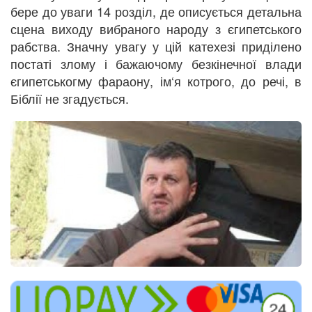
бере до уваги 14 розділ, де описується детальна
сцена виходу вибраного народу з єгипетського
рабства. Значну увагу у цій катехезі приділено
постаті злому і бажаючому безкінечної влади
єгипетськогму фараону, ім‘я котрого, до речі, в
Біблії не згадується.