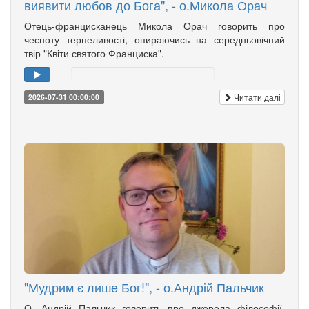
виявити любов до Бога", - о.Микола Орач
Отець-францисканець Микола Орач говорить про
чесноту терпеливості, опираючись на середньовічний
твір "Квіти святого Франциска".
Читати далі
2026-07-31 00:00:00
"Мудрим є лише Бог!", - о.Андрій Пальчик
О. Андрій Пальчик говорить про джерела філософії,