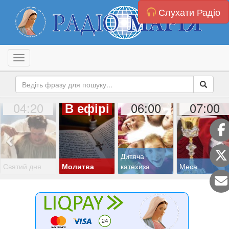
Слухати Радіо
Toggle navigation
04:20
06:00
07:00
В ефірі
Дитяча
Святий дня
Молитва
катехиза
Меса