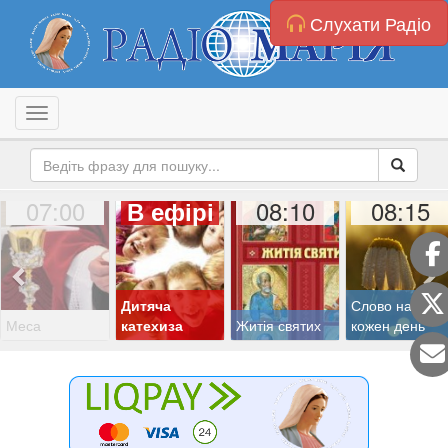
Слухати Радіо
Toggle navigation
07:00
08:10
08:15
В ефірі
Дитяча
Слово на
Меса
катехиза
Житія святих
кожен день