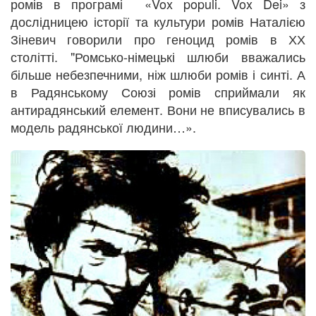
ромів в програмі «Vox populi. Vox Dei» з
дослідницею історії та культури ромів Наталією
Зіневич говорили про геноцид ромів в ХХ
столітті. "Ромсько-німецькі шлюби вважались
більше небезпечними, ніж шлюби ромів і синті. А
в Радянському Союзі ромів сприймали як
антирадянський елемент. Вони не вписувались в
модель радянської людини…».