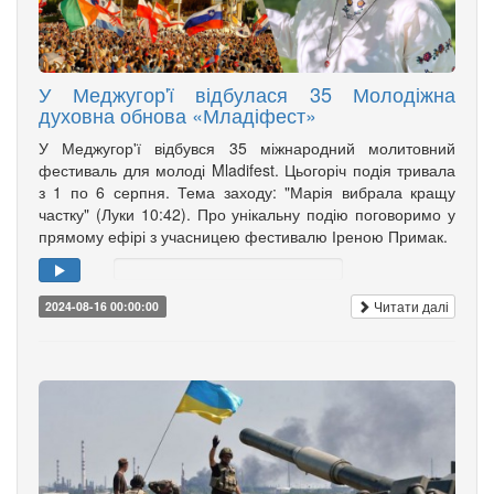
У Меджугор'ї відбулася 35 Молодіжна
духовна обнова «Младіфест»
У Меджугор'ї відбувся 35 міжнародний молитовний
фестиваль для молоді Mladifest. Цьогоріч подія тривала
з 1 по 6 серпня. Тема заходу: "Марія вибрала кращу
частку" (Луки 10:42). Про унікальну подію поговоримо у
прямому ефірі з учасницею фестивалю Іреною Примак.
Читати далі
2024-08-16 00:00:00