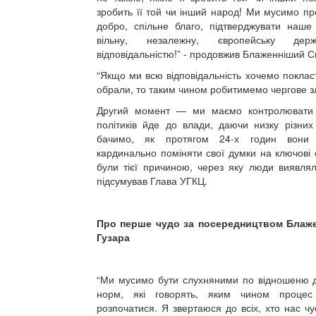
зробить її той чи інший народ! Ми мусимо п
добро, спільне благо, підтверджувати наше
вільну, незалежну, європейську дер
відповідальністю!” - продовжив Блаженніший С
“Якщо ми всю відповідальність хочемо покласт
обрали, то таким чином робитимемо чергове з
Другий момент — ми маємо контролювати 
політиків йде до влади, даючи низку різних
бачимо, як протягом 24-х годин вони
кардинально поміняти свої думки на ключові о
були тієї причиною, через яку люди виявляли
підсумував Глава УГКЦ.
Про перше чудо за посередництвом Блаж
Гузара
“Ми мусимо бути слухняними по відношеню д
норм, які говорять, яким чином процес
розпочатися. Я звертаюся до всіх, хто нас чу