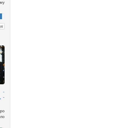
ому
лі
 -
 -
ро
ло