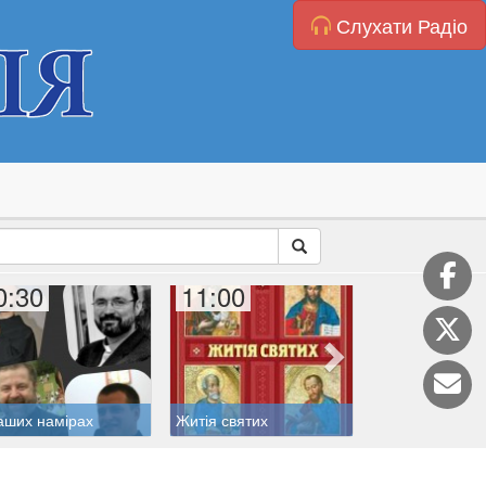
Слухати Радіо
0:30
11:00
11:20
аших намірах
Житія святих
Катехиза