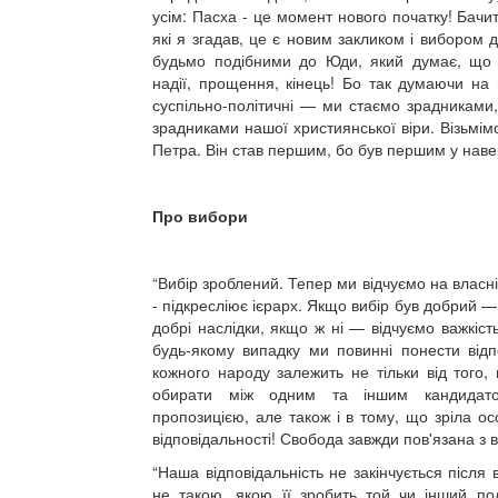
усім: Пасха - це момент нового початку! Бачит
які я згадав, це є новим закликом і вибором 
будьмо подібними до Юди, який думає, що
надії, прощення, кінець! Бо так думаючи на в
суспільно-політичні — ми стаємо зрадниками
зрадниками нашої християнської віри. Візьмім
Петра. Він став першим, бо був першим у наве
Про вибори
“Вибір зроблений. Тепер ми відчуємо на власній
- підкресліює ієрарх. Якщо вибір був добрий —
добрі наслідки, якщо ж ні — відчуємо важкіст
будь-якому випадку ми повинні понести відпов
кожного народу залежить не тільки від того, 
обирати між одним та іншим кандидат
пропозицією, але також і в тому, що зріла о
відповідальності! Свобода завжди пов'язана з в
“Наша відповідальність не закінчується після 
не такою, якою її зробить той чи інший пол