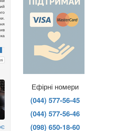
їни
ий
го
ки.
ня
лив
яка
лі
Ефірні номери
(044) 577-56-45
(044) 577-56-46
(098) 650-18-60
ОЄ