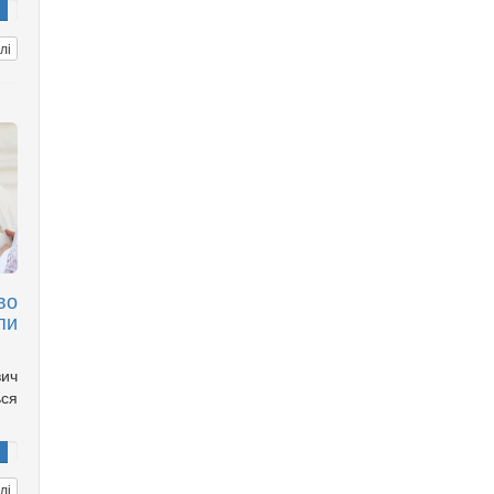
лі
во
пи
вич
ься
лі