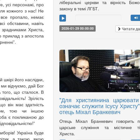
ліберальні церкви та вірність Бож
е, усі персонажі, про
закону в темі ЛГБТ.
для кожного з нас! Не
 все пропало, немає
сі обставини, навіть
Читати да
2026-01-29 00:00:00
, зрадниками Христа,
о приклад з апостола
рненні”.
 шкірі його наслідки,
 ми відчуємо, дай Бог
ь того, що сталося. В
ідальність! Зрілість
"Для християнина царювати
що він має здатність
означає служити Ісусу Христу",
ом, тою чи іншою
отець Міхал Бранкевич
соба є покликаною до
Отець Міхал Бранкевич говорить п
ідповідальністю!”
царське служіння та містичне ті
виборів! Україна буде
Христа.
ітик, а такою, якою