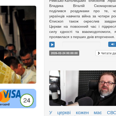
Римсько-Католицьких єпископів Укра
Владика Віталій Скомаровськ
поділився роздумами про те, чо
українців навчила війна за чотири ро
Єпископ також окреслив завдан
Церкви на повоєнний час і підкрес
силу єдності та взаємодопомоги, 
проявилася з перших днів вторгнення.
Читати да
2026-02-24 00:00:00
У церкві кожен має СВ