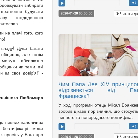
родовжувати вибирати
 прагнення будувати
Читати да
2026-01-28 00:00:00
жаву кождоденною
вятослав.
и на плечі того, кого
ло!
владу! Дуже багато
 обіцянок, але потім
 можуть абсолютно
біцянки чи теми, які
 їм своє довір'я!” -
Чим Папа Лев XIV принципо
відрізняється від Па
Франциска?
еннішого Любомира
У ході програми отець Міхал Бранке
зробив цікаве порівняння, що стосуєт
чинного та попереднього понтифіка.
о певних канонічних
 беатифікації може
є: просіть у Бога про
Читати да
2026-01-28 00:00:00