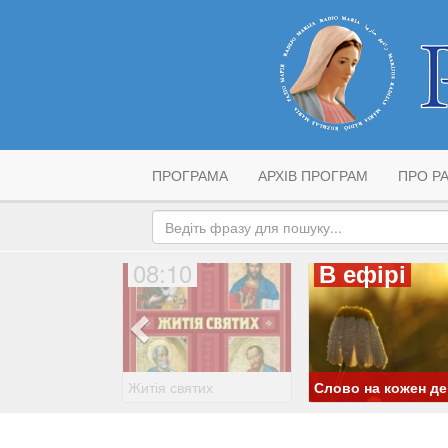
ПРОГРАМА
АРХІВ ПРОГРАМ
ПРО РА
08:10
В ефірі
Житія святих
Слово на кожен д