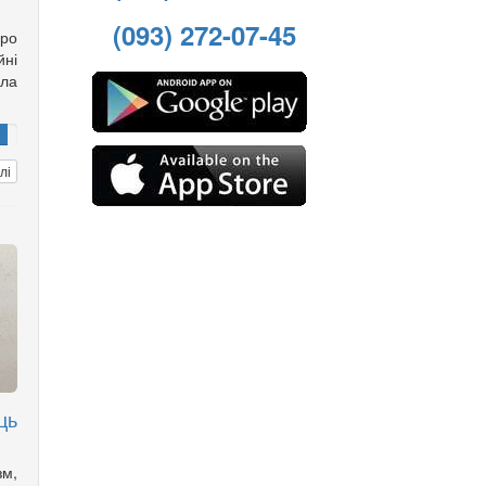
(093) 272-07-45
ро
йні
іла
лі
ць
зм,