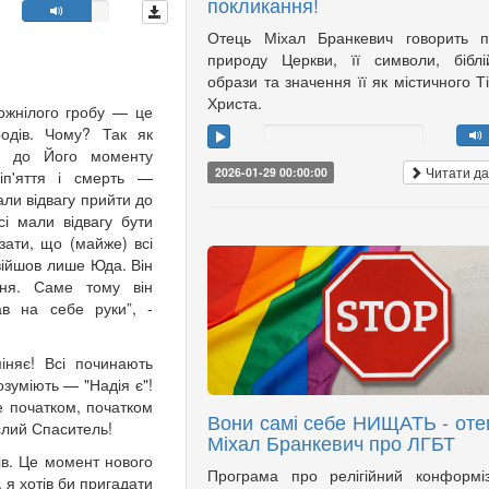
покликання!
Отець Міхал Бранкевич говорить п
природу Церкви, її символи, біблі
образи та значення її як містичного Т
Христа.
ожнілого гробу — це
родів. Чому? Так як
их до Його моменту
Читати да
2026-01-29 00:00:00
зіп'яття і смерть —
али відвагу прийти до
сі мали відвагу бути
ати, що (майже) всі
увійшов лише Юда. Він
ня. Саме тому він
ав на себе руки”, -
іняє! Всі починають
озуміють — "Надія є"!
ле початком, початком
Вони самі себе НИЩАТЬ - оте
еслий Спаситель!
Міхал Бранкевич про ЛГБТ
ів. Це момент нового
Програма про релігійний конформі
я хотів би пригадати