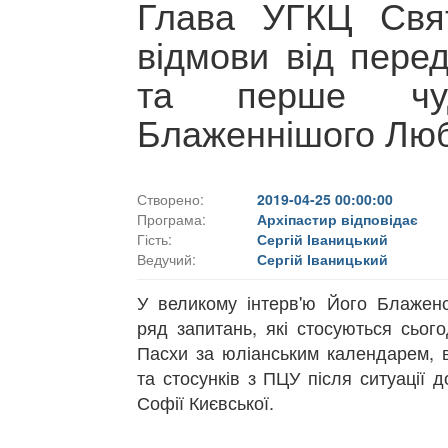
Глава УГКЦ Свя
відмови від перед
та перше чуд
Блаженнішого Лю
Створено:
2019-04-25 00:00:00
Програма:
Архіпастир відповідає
Гість:
Сергій Іваницький
Ведучий:
Сергій Іваницький
У великому інтерв'ю Його Блаженс
ряд запитань, які стосуються сьог
Пасхи за юліанським календарем, в
та стосунків з ПЦУ після ситуації 
Софії Києвської.