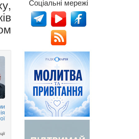
у,
Соціальні мережі
ів
ом
ми
я
ої
ції