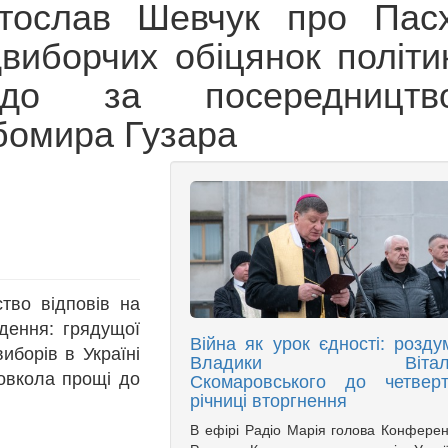
тослав Шевчук про Пасх
виборчих обіцянок політик
о за посередництв
бомира Гузара
тво відповів на
одення: грядущої
Війна як урок єдності: розду
иборів в Україні
Владики Віталі
довкола прощі до
Скомаровського до четверт
річниці вторгнення
В ефірі Радіо Марія голова Конферен