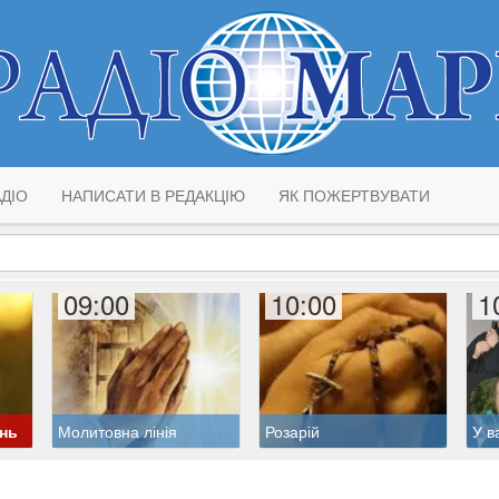
ДІО
НАПИСАТИ В РЕДАКЦІЮ
ЯК ПОЖЕРТВУВАТИ
09:00
10:00
1
ень
Молитовна лінія
Розарій
У в