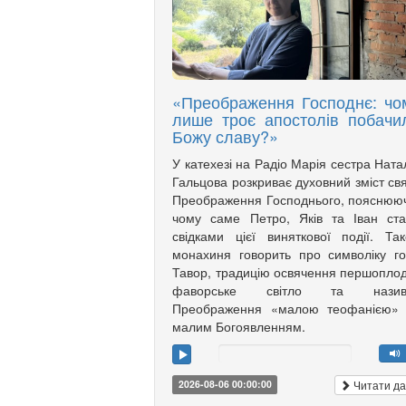
«Преображення Господнє: чо
лише троє апостолів побачи
Божу славу?»
У катехезі на Радіо Марія сестра Ната
Гальцова розкриває духовний зміст св
Преображення Господнього, пояснюю
чому саме Петро, Яків та Іван ст
свідками цієї виняткової події. Та
монахиня говорить про символіку г
Тавор, традицію освячення першоплод
фаворське світло та назив
Преображення «малою теофанією»
малим Богоявленням.
Читати да
2026-08-06 00:00:00