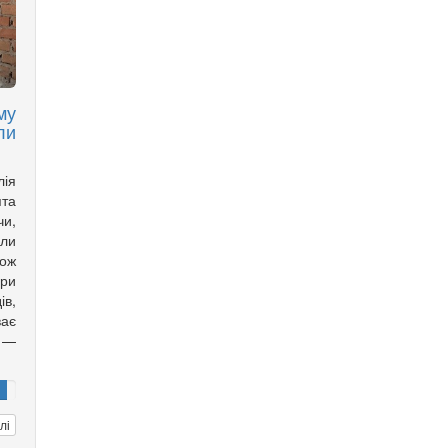
му
ли
лія
ята
чи,
али
кож
ори
ів,
ає
 —
лі