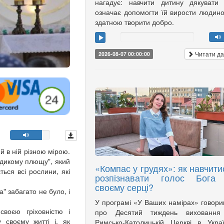
нагадує: навчити дитину дякувати
означає допомогти їй вирости людин
здатною творити добро.
Читати да
2026-08-07 00:00:00
й в ній різною мірою.
 "дикому плющу", який
«Компас у грудях»: як навчити
ється всі рослини, які
розпізнавати голос Бога
своєму серці?
" забагато не було, і
У програмі «У Ваших намірах» говор
воєю гріховністю і
про Десятий тиждень виховання
 своєму житті і, як
Римсько-Католицькій Церкві в Украї