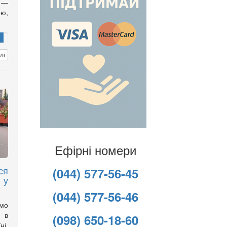
 —
ою,
лі
Ефірні номери
ся
(044) 577-56-45
 у
(044) 577-56-46
имо
 в
(098) 650-18-60
ні,