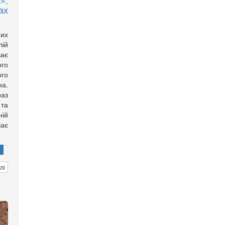
»:
ах
них
лій
ває
ого
го
а.
аз
та
ній
чає
лі