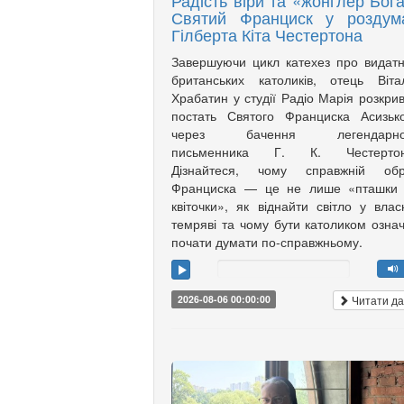
Радість віри та «жонглер Бога
Святий Франциск у роздум
Гілберта Кіта Честертона
Завершуючи цикл катехез про видат
британських католиків, отець Віта
Храбатин у студії Радіо Марія розкри
постать Святого Франциска Асизьк
через бачення легендарно
письменника Г. К. Честертон
Дізнайтеся, чому справжній обр
Франциска — це не лише «пташки 
квіточки», як віднайти світло у влас
темряві та чому бути католиком озна
почати думати по-справжньому.
Читати да
2026-08-06 00:00:00