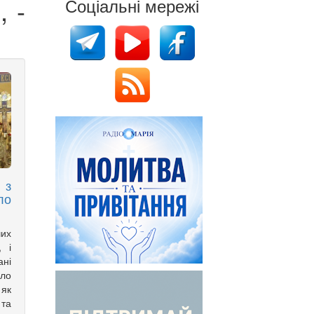
, -
Соціальні мережі
 з
ло
ших
, і
ані
ло
 як
 та