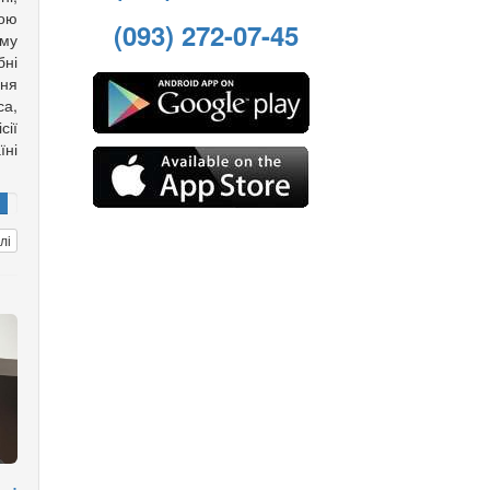
вою
(093) 272-07-45
му
ні
ння
са,
ії
ні
лі