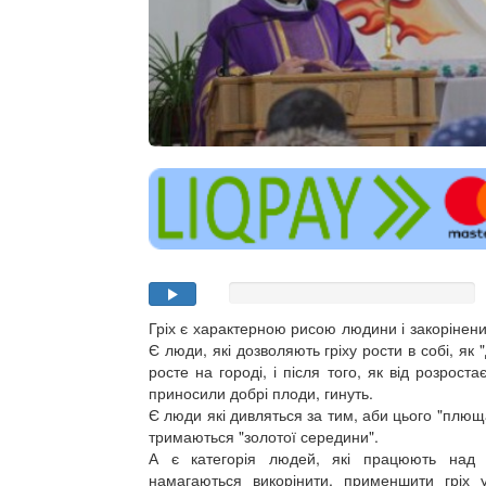
Гріх є характерною рисою людини і закорінени
Є люди, які дозволяють гріху рости в собі, як
росте на городі, і після того, як від розроста
приносили добрі плоди, гинуть.
Є люди які дивляться за тим, аби цього "плюща
тримаються "золотої середини".
А є категорія людей, які працюють над с
намагаються викорінити, применшити гріх у