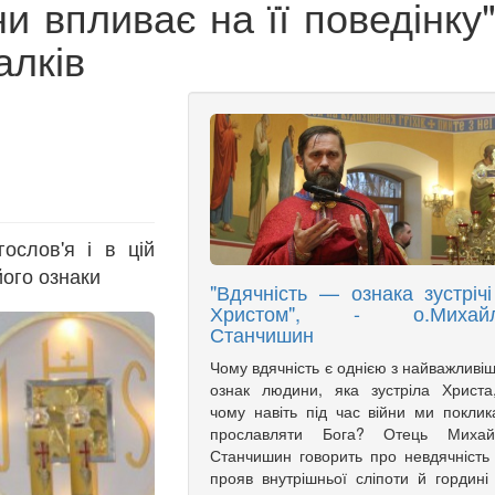
и впливає на її поведінку"
алків
ослов'я і в цій
його ознаки
"Вдячність — ознака зустрічі
Христом", - о.Михай
Станчишин
Чому вдячність є однією з найважливі
ознак людини, яка зустріла Христа
чому навіть під час війни ми поклик
прославляти Бога? Отець Михай
Станчишин говорить про невдячність
прояв внутрішньої сліпоти й гордині