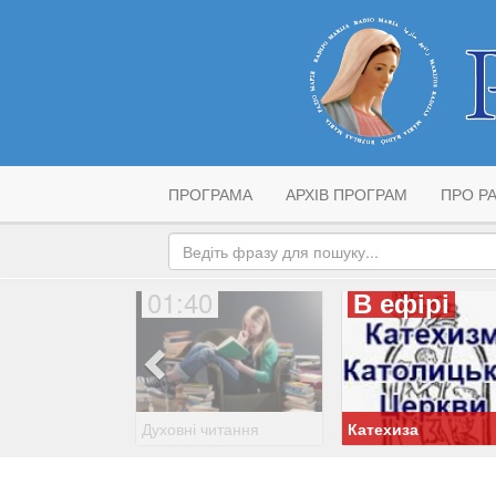
ПРОГРАМА
АРХІВ ПРОГРАМ
ПРО РА
01:40
В ефірі
Духовні читання
Катехиза