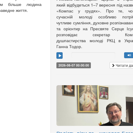
Чим більше людина
який відбудеться 1–7 вересня під наз
праведне життя.
«Компас у грудях». Про те, чо
сучасній молоді особливо потріб
чутливе сумління, духовне розпізнава
та орієнтир на Пресвяте Серце Ісу
розповідає секретар Коміс
душпастирства молоді РКЦ в Украї
Ганна Тодор.
Читати да
2026-08-07 00:00:00