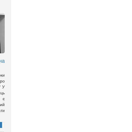
на
оки
ро
? У
ць
с є
ий
ти