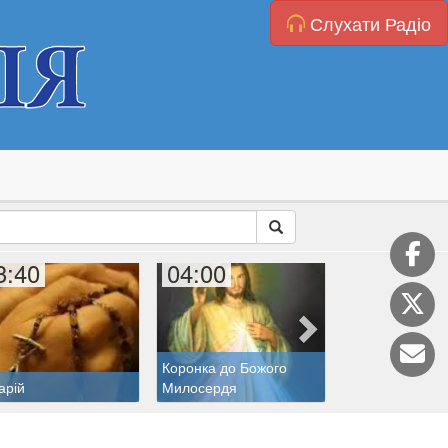
Слухати Радіо
3:40
04:00
04:20
Коронка до Божого
арій
Милосердя
Святий дня