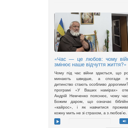
«Час — це любов: чому вій
змінює наше відчуття життя?»
Чому під час війни здається, що р
минають швидше, а спогади п
дитинство стають особливо дорогими
програмі «У Ваших намірах» оте
Андрій Немченко пояснює, чому ча
Божим даром, що означає біблійн
«кайрос», і як навчитися прожива
кожну мить не зі страхом, а з любов’ю.