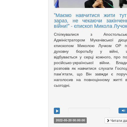
"Маємо навчитися жити тут
зараз, не чекаючи закінчен
війни!" - єпископ Микола Лучо
Спілкувалися з Апостольськ
Адміністратором Мукачівської дієце
єпископом Миколою Лучком ОР п
духовну боротьбу у війні, 
відбувається у серці кожного, про по
російсько-української війни. Влад
розповів як навчитися слухати Госпо
пам'ятати, що Він завжди є поруч
наголосив на повноцінному житті 
сьогодні.
Читати да
2022-05-20 00:00:00