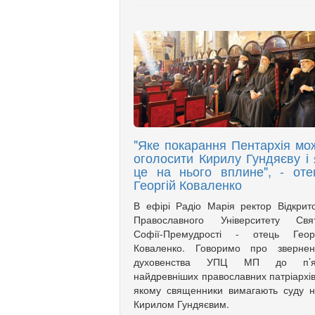
"Яке покарання Пентархія мо
оголосити Кирилу Гундяєву і 
це на нього вплине", - оте
Георгій Коваленко
В ефірі Радіо Марія ректор Відкрит
Православного Університету Свят
Софії-Премудрості - отець Георг
Коваленко. Говоримо про звернен
духовенства УПЦ МП до п’я
найдревніших православних патріархів
якому священники вимагають суду 
Кирилом Гундяєвим.