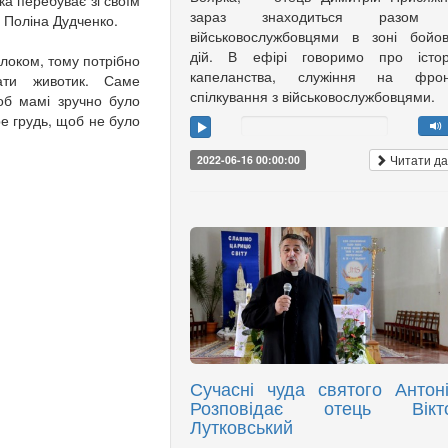
ка перебуває зі своїм
зараз знаходиться разом 
 Поліна Дудченко.
військовослужбовцями в зоні бойо
дій. В ефірі говоримо про істор
локом, тому потрібно
капеланства, служіння на фронт
вати животик. Саме
спілкування з військовослужбовцями.
об мамі зручно було
ре грудь, щоб не було
Читати да
2022-06-16 00:00:00
Сучасні чуда святого Антоні
Розповідає отець Вікт
Лутковський