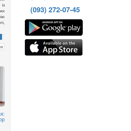
із
(093) 272-07-45
вих
ію
і,
лі
я:
ор