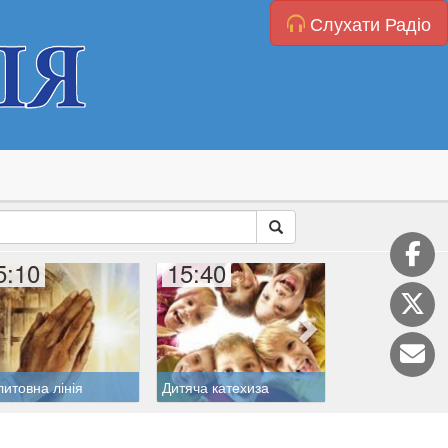
Слухати Радіо
5:10
15:40
16:00
итовна лінія
Дитяча катехиза
Катехиза