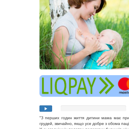
"З перших годин життя дитини мама має пр
грудей, звичайно, якщо усе добре з обома пац