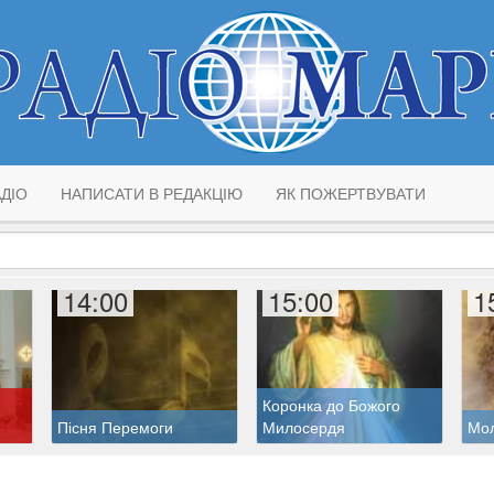
ДІО
НАПИСАТИ В РЕДАКЦІЮ
ЯК ПОЖЕРТВУВАТИ
14:00
15:00
1
Коронка до Божого
Пісня Перемоги
Милосердя
Мол