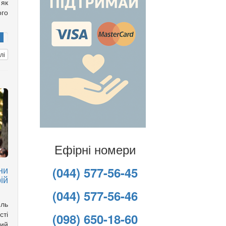
 як
го
лі
Ефірні номери
ни
(044) 577-56-45
ій
(044) 577-56-46
ль
сті
(098) 650-18-60
ий