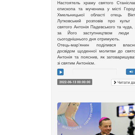
Настоятель храму святого Станісла
єпископа та мученика у місті Горо
Хмельницької області отець Вікт
Лутковський розповів про культ 
святого Антонія Падевського та чуда, 
за Його заступництвом люди 
сьогоднішнього дня отримують.
Отець-мар'янин поділився власн
досвідом щоденної молитви до свят
Антонія та пояснив, як затоваришув
зі святим Антонієм.
Читати да
2022-06-13 00:00:00