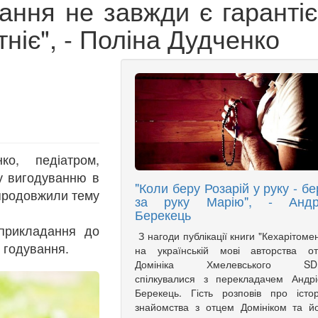
ання не завжди є гарантіє
тніє", - Поліна Дудченко
ко, педіатром,
у вигодуванню в
"Коли беру Розарій у руку - бе
 продовжили тему
за руку Марію", - Андр
Берекець
 прикладання до
З нагоди публікації книги "Кехарітоме
 годування.
на українській мові авторства от
Домініка Хмелевського SD
спілкувалися з перекладачем Андр
Берекець. Гість розповів про істо
знайомства з отцем Домініком та й