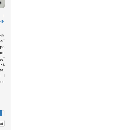
 і
ня
к
им
зії
ро
що
дії
ика
да,
 і
все
лі