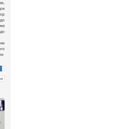
ва,
док
ор
до
які
до
им
ого
ати
лі