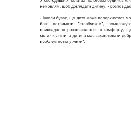
У сьогоднішніх палатах пологових будинків жін
немовлям, щоб доглядати дитину, - розповідає
- Інколи буває, що дитя може поперхнутися мо
його потримати "стовбчиком", помасажу
прикладання розпочинається з комфорту, щ
сісти чи лягти, а дитина має захоплювати доб
проблем потім у жінки".