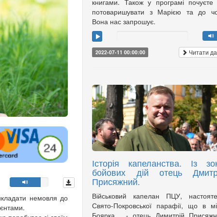
книгами. Також у програмі почуєте
потоваришувати з Марією та до чо
Вона нас запрошує.
Читати да
2022-07-11 00:00:00
Історія капеланства. Із зо
бойових дій отець Дмитр
Присяжний.
Військовий капелан ПЦУ, настояте
икладати немовля до
Свято-Покровської парафії, що в мі
ієнтами.
Боярка, - отець Димитрій Присяжн