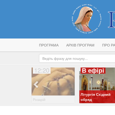
ПРОГРАМА
АРХІВ ПРОГРАМ
ПРО РА
12:20
В ефірі
Літургія Східний
Розарій
обряд