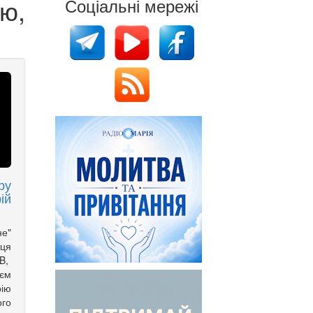
ю,
Соціальні мережі
ру
ій
не"
ця
B,
ієм
рію
ого