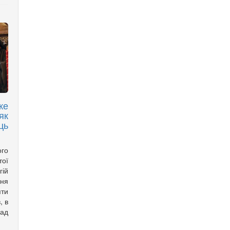
же
як
ць
ого
ої
ій
ня
ти
, в
над