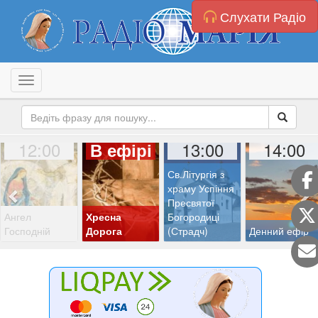
Слухати Радіо
Toggle navigation
12:00
13:00
14:00
В ефірі
Св.Літургія з
храму Успіння
Пресвятої
Ангел
Хресна
Богородиці
Господній
Дорога
(Страдч)
Денний ефір