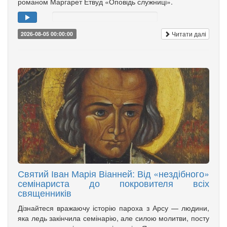
романом Маргарет Етвуд «Оповідь служниці».
Читати далі
2026-08-05 00:00:00
Святий Іван Марія Віанней: Від «нездібного»
семінариста до покровителя всіх
священників
Дізнайтеся вражаючу історію пароха з Арсу — людини,
яка ледь закінчила семінарію, але силою молитви, посту