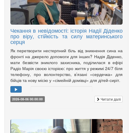
Чекання в невідомості: історія Надії Діденко
про віру, стійкість та силу материнського
серця
Як перетворити нестерпний біль від зникнення сина на
фронті на джерело допомоги для інших? Надія Діденко,
мати безвісти зниклого захисника, поділилася в ефірі
Радіо Марія своєю історією: про життя у режимі 24/7 біля
телефону, про волонтерство, в’язані «сердечка» для
бійців та нову місію у «сімейній домівці» для дітей-сиріт.
Читати далі
2026-08-06 00:00:00