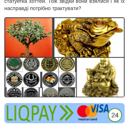
статуетка хоттей. Тож звідки вони взялися і як їх
насправді потрібно трактувати?