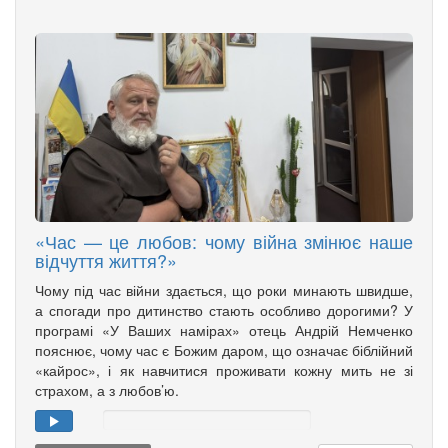
«Час — це любов: чому війна змінює наше
відчуття життя?»
Чому під час війни здається, що роки минають швидше,
а спогади про дитинство стають особливо дорогими? У
програмі «У Ваших намірах» отець Андрій Немченко
пояснює, чому час є Божим даром, що означає біблійний
«кайрос», і як навчитися проживати кожну мить не зі
страхом, а з любов’ю.