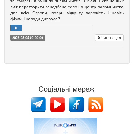
та смирення змінила тисячі життів. Як один священник
зміг перетворити занедбане село на центр паломництва
для всієї Європи, попри відкриту ворожість і навіть
фізичні напади диявола?
Читати далі
2026-08-05 00:00:00
Соціальні мережі