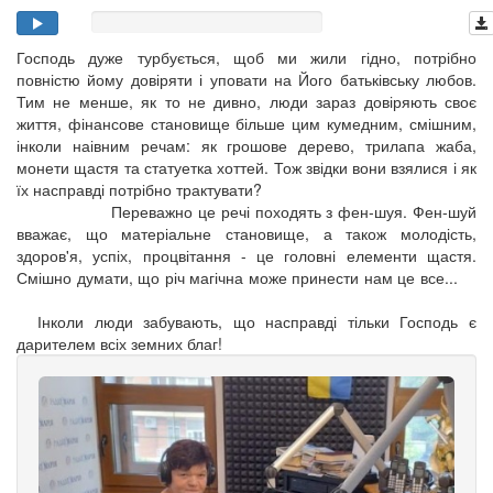
Господь дуже турбується, щоб ми жили гідно, потрібно
повністю йому довіряти і уповати на Його батьківську любов.
Тим не менше, як то не дивно, люди зараз довіряють своє
життя, фінансове становище більше цим кумедним, смішним,
інколи наівним речам: як грошове дерево, трилапа жаба,
монети щастя та статуетка хоттей. Тож звідки вони взялися і як
їх насправді потрібно трактувати?
Переважно це речі походять з фен-шуя. Фен-шуй
вважає, що матеріальне становище, а також молодість,
здоров'я, успіх, процвітання - це головні елементи щастя.
Смішно думати, що річ магічна може принести нам це все...
Інколи люди забувають, що насправді тільки Господь є
дарителем всіх земних благ!