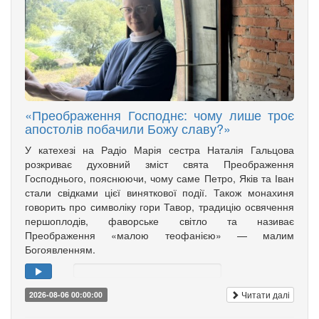
«Преображення Господнє: чому лише троє
апостолів побачили Божу славу?»
У катехезі на Радіо Марія сестра Наталія Гальцова
розкриває духовний зміст свята Преображення
Господнього, пояснюючи, чому саме Петро, Яків та Іван
стали свідками цієї виняткової події. Також монахиня
говорить про символіку гори Тавор, традицію освячення
першоплодів, фаворське світло та називає
Преображення «малою теофанією» — малим
Богоявленням.
Читати далі
2026-08-06 00:00:00