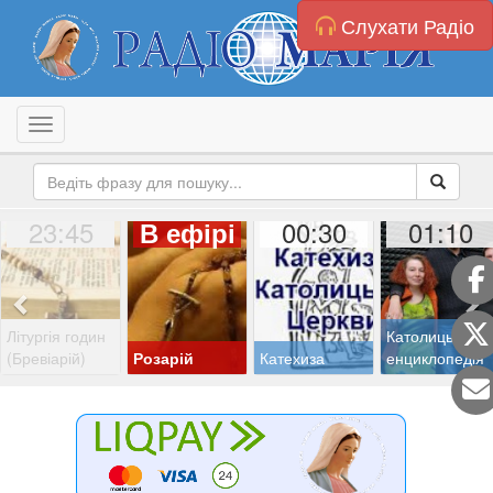
Слухати Радіо
Toggle navigation
23:45
00:30
01:10
В ефірі
Літургія годин
Католицька
(Бревіарій)
Розарій
Катехиза
енциклопедія