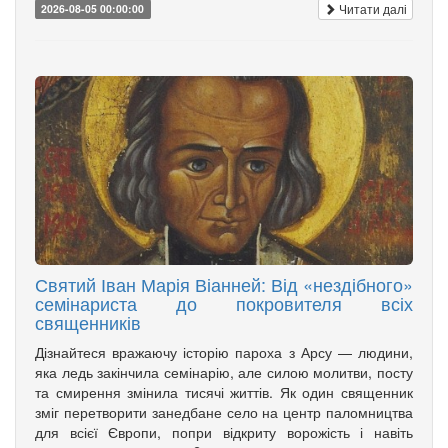
Читати далі
2026-08-05 00:00:00
Святий Іван Марія Віанней: Від «нездібного»
семінариста до покровителя всіх
священників
Дізнайтеся вражаючу історію пароха з Арсу — людини,
яка ледь закінчила семінарію, але силою молитви, посту
та смирення змінила тисячі життів. Як один священник
зміг перетворити занедбане село на центр паломництва
для всієї Європи, попри відкриту ворожість і навіть