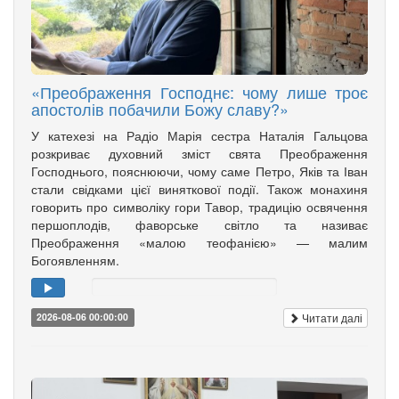
«Преображення Господнє: чому лише троє
апостолів побачили Божу славу?»
У катехезі на Радіо Марія сестра Наталія Гальцова
розкриває духовний зміст свята Преображення
Господнього, пояснюючи, чому саме Петро, Яків та Іван
стали свідками цієї виняткової події. Також монахиня
говорить про символіку гори Тавор, традицію освячення
першоплодів, фаворське світло та називає
Преображення «малою теофанією» — малим
Богоявленням.
Читати далі
2026-08-06 00:00:00