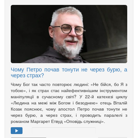
Чому Петро почав тонути не через бурю, а
через страх?
Чому Бог так часто повторює людині: «Не бійся, бо Я з
тобою», і як страх стає найефективнішим інструментом
маніпуляції в сучасному світі? У 22-й катехезі циклу
«Людина на межі між Богом і безоднею» отець Віталій
Козак пояснює, чому апостол Петро почав тонути не
через бурю, а через страх, і проводить паралелі з
романом Маргарет Етвуд «Оповідь служниці».