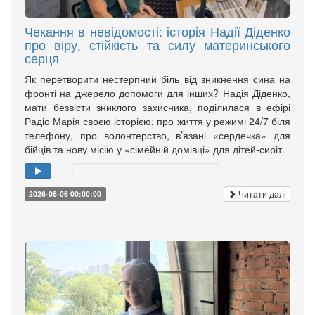
Чекання в невідомості: історія Надії Діденко
про віру, стійкість та силу материнського
серця
Як перетворити нестерпний біль від зникнення сина на
фронті на джерело допомоги для інших? Надія Діденко,
мати безвісти зниклого захисника, поділилася в ефірі
Радіо Марія своєю історією: про життя у режимі 24/7 біля
телефону, про волонтерство, в’язані «сердечка» для
бійців та нову місію у «сімейній домівці» для дітей-сиріт.
Читати далі
2026-08-06 00:00:00