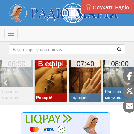
Слухати Радіо
Toggle navigation
06:50
07:40
08:00
В ефірі
Ранкова
Ранкова
молитва
Розарій
Годинки
молитва