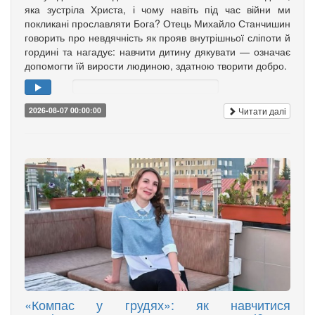
яка зустріла Христа, і чому навіть під час війни ми
покликані прославляти Бога? Отець Михайло Станчишин
говорить про невдячність як прояв внутрішньої сліпоти й
гордині та нагадує: навчити дитину дякувати — означає
допомогти їй вирости людиною, здатною творити добро.
Читати далі
2026-08-07 00:00:00
«Компас у грудях»: як навчитися