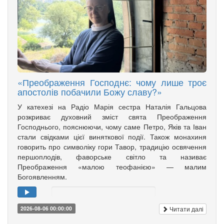
«Преображення Господнє: чому лише троє
апостолів побачили Божу славу?»
У катехезі на Радіо Марія сестра Наталія Гальцова
розкриває духовний зміст свята Преображення
Господнього, пояснюючи, чому саме Петро, Яків та Іван
стали свідками цієї виняткової події. Також монахиня
говорить про символіку гори Тавор, традицію освячення
першоплодів, фаворське світло та називає
Преображення «малою теофанією» — малим
Богоявленням.
Читати далі
2026-08-06 00:00:00