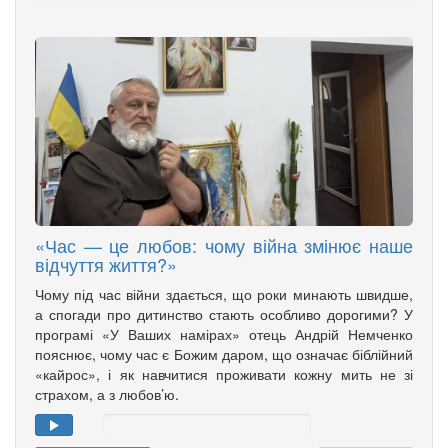
«Час — це любов: чому війна змінює наше
відчуття життя?»
Чому під час війни здається, що роки минають швидше,
а спогади про дитинство стають особливо дорогими? У
програмі «У Ваших намірах» отець Андрій Немченко
пояснює, чому час є Божим даром, що означає біблійний
«кайрос», і як навчитися проживати кожну мить не зі
страхом, а з любов’ю.