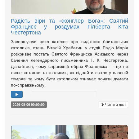
Радість віри та «жонглер Бога»: Святий
Франциск у роздумах Гілберта Кіта
Честертона
Завершуючи цикл катехез про видатних британських
католиків, отець Віталій Храбатин у студії Радіо Марія
розкриває постать Святого Франциска Асизького через
бачення легендарного письменника Г. К. Честертона.
Дізнайтеся, чому справжній образ Франциска — це не
лише «пташки та квіточки», як віднайти світло у власній
темряві та чому бути католиком означає почати думати
по-справжньому.
Читати далі
2026-08-06 00:00:00