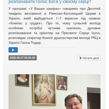
розпізнавати голос Бога у своєму серці?
У програмі «У Ваших намірах» говоримо про Десятий
тиждень виховання в Римсько-Католицькій Церкві в
Україні, який відбудеться 1–7 вересня під назвою
«Компас у грудях». Про те, чому сучасній молоді
особливо потрібні чутливе сумління, духовне
розпізнавання та орієнтир на Пресвяте Серце Ісуса,
розповідає секретар Комісії душпастирства молоді РКЦ в
Україні Ганна Тодор.
Читати далі
2026-08-07 00:00:00