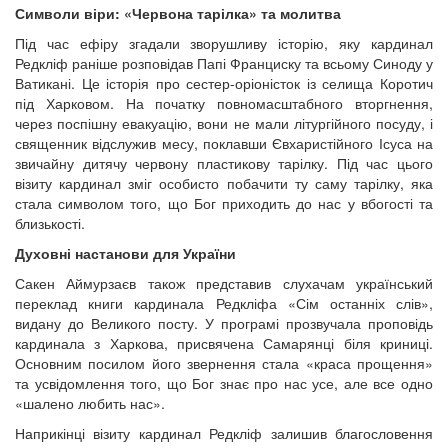
Символи віри: «Червона тарілка» та молитва
Під час ефіру згадали зворушливу історію, яку кардинал
Редкліф раніше розповідав Папі Франциску та всьому Синоду у
Ватикані. Це історія про сестер-оріоністок із селища Коротич
під Харковом. На початку повномасштабного вторгнення,
через поспішну евакуацію, вони не мали літургійного посуду, і
священник відслужив месу, поклавши Євхаристійного Ісуса на
звичайну дитячу червону пластикову тарілку. Під час цього
візиту кардинал зміг особисто побачити ту саму тарілку, яка
стала символом того, що Бог приходить до нас у вбогості та
близькості.
Духовні настанови для України
Сакен Аймурзаєв також представив слухачам український
переклад книги кардинала Редкліфа «Сім останніх слів»,
видану до Великого посту. У програмі прозвучала проповідь
кардинала з Харкова, присвячена Самарянці біля криниці.
Основним посилом його звернення стала «краса прощення»
та усвідомлення того, що Бог знає про нас усе, але все одно
«шалено любить нас».
Наприкінці візиту кардинал Редкліф залишив благословення