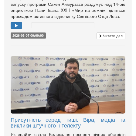
випуску програми Сакен Аймурзаєв роздумує над 14-ою
енциклікою Папи Івана XXIII «Мир на землі», ділиться
прикладом активного відпочинку Святішого Отця Лева.
Читати далі
2026-08-07 00:00:00
Присутність серед тиші: Віра, медіа та
виклики штучного інтелекту
Як знайти світло Великодня посеред нічних обстрілів