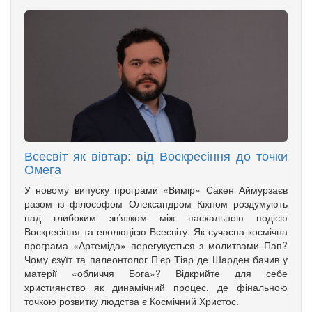
Всесвіт як вівтар: від Воскресіння до точки
Омега
У новому випуску програми «Вимір» Сакен Аймурзаєв
разом із філософом Олександром Кіхном роздумують
над глибоким зв’язком між пасхальною подією
Воскресіння та еволюцією Всесвіту. Як сучасна космічна
програма «Артеміда» перегукується з молитвами Пап?
Чому єзуїт та палеонтолог П’єр Тіяр де Шарден бачив у
матерії «обличчя Бога»? Відкрийте для себе
християнство як динамічний процес, де фінальною
точкою розвитку людства є Космічний Христос.