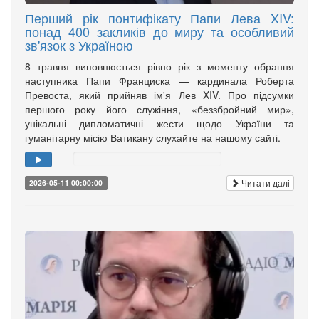
Перший рік понтифікату Папи Лева XIV:
понад 400 закликів до миру та особливий
зв'язок з Україною
8 травня виповнюється рівно рік з моменту обрання
наступника Папи Франциска — кардинала Роберта
Превоста, який прийняв ім'я Лев XIV. Про підсумки
першого року його служіння, «беззбройний мир»,
унікальні дипломатичні жести щодо України та
гуманітарну місію Ватикану слухайте на нашому сайті.
Читати далі
2026-05-11 00:00:00