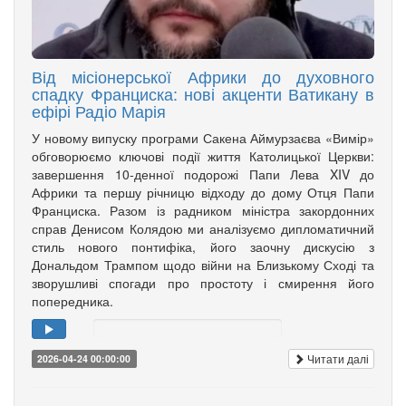
Від місіонерської Африки до духовного
спадку Франциска: нові акценти Ватикану в
ефірі Радіо Марія
У новому випуску програми Сакена Аймурзаєва «Вимір»
обговорюємо ключові події життя Католицької Церкви:
завершення 10-денної подорожі Папи Лева XIV до
Африки та першу річницю відходу до дому Отця Папи
Франциска. Разом із радником міністра закордонних
справ Денисом Колядою ми аналізуємо дипломатичний
стиль нового понтифіка, його заочну дискусію з
Дональдом Трампом щодо війни на Близькому Сході та
зворушливі спогади про простоту і смирення його
попередника.
Читати далі
2026-04-24 00:00:00