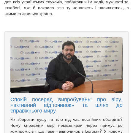
для всіх українських слухачів, побажавши їм надії, мужності та
«любові, яка б покрила всю ту ненависть і насильство», з
якими стикається країна.
Спокій посеред випробувань: про віру,
«активний відпочинок» та шлях до
справжнього миру
Як зберегти душу та тіло під час постійних обстрілів?
Чому справжній мир неможливий через примус до
компромісів і що таке «відпочинок з Богом»? У новому