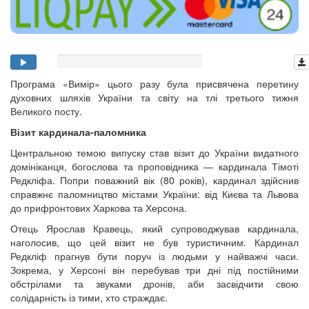
Програма «Вимір» цього разу була присвячена перетину
духовних шляхів України та світу на тлі третього тижня
Великого посту.
Візит кардинала-паломника
Центральною темою випуску став візит до України видатного
домініканця, богослова та проповідника — кардинала Тімоті
Редкліфа. Попри поважний вік (80 років), кардинал здійснив
справжнє паломництво містами України: від Києва та Львова
до прифронтових Харкова та Херсона.
Отець Ярослав Кравець, який супроводжував кардинала,
наголосив, що цей візит не був туристичним. Кардинал
Редкліф прагнув бути поруч із людьми у найважчі часи.
Зокрема, у Херсоні він перебував три дні під постійними
обстрілами та звуками дронів, аби засвідчити свою
солідарність із тими, хто страждає.