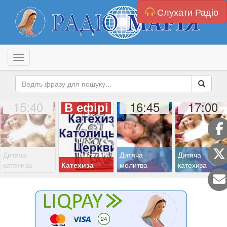
Слухати Радіо
Toggle navigation
15:40
16:45
17:00
В ефірі
Дитяча
Дитяча
Дитяча
катехиза
Катехиза
молитва
катехиза