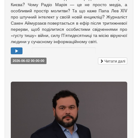
Києва? Чому Радіо Марія — це не просто медіа, а
особливий простір молитви? Та що каже Папа Лев XIV
про штучний інтелект у своїй новій енцикліці? Журналіст
Сакен Аймурзаєв повертається в ефір після тритижневої
перерви, щоб поділитися особистими свідченнями про
«густу тишу» війни, силу П’ятидесятниці та місію віруючої
людини у сучасному інформаційному світі.
Читати далі
2026-06-02 00:00:00