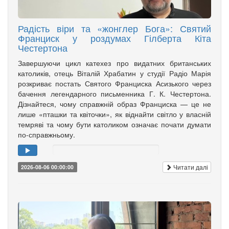
Радість віри та «жонглер Бога»: Святий
Франциск у роздумах Гілберта Кіта
Честертона
Завершуючи цикл катехез про видатних британських
католиків, отець Віталій Храбатин у студії Радіо Марія
розкриває постать Святого Франциска Асизького через
бачення легендарного письменника Г. К. Честертона.
Дізнайтеся, чому справжній образ Франциска — це не
лише «пташки та квіточки», як віднайти світло у власній
темряві та чому бути католиком означає почати думати
по-справжньому.
Читати далі
2026-08-06 00:00:00