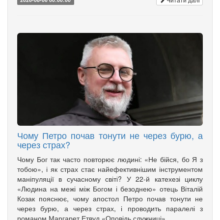
Чому Петро почав тонути не через бурю, а
через страх?
Чому Бог так часто повторює людині: «Не бійся, бо Я з
тобою», і як страх стає найефективнішим інструментом
маніпуляції в сучасному світі? У 22-й катехезі циклу
«Людина на межі між Богом і безоднею» отець Віталій
Козак пояснює, чому апостол Петро почав тонути не
через бурю, а через страх, і проводить паралелі з
романом Маргарет Етвуд «Оповідь служниці».