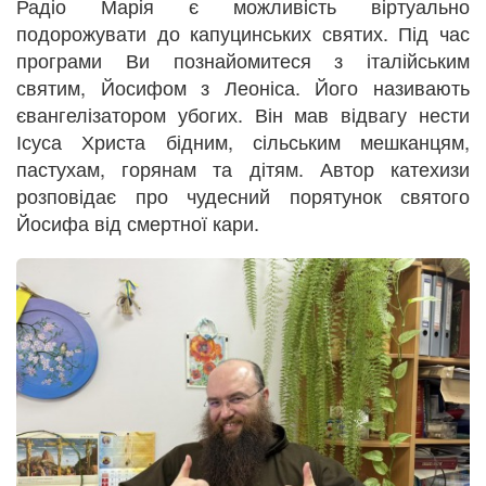
Радіо Марія є можливість віртуально
подорожувати до капуцинських святих. Під час
програми Ви познайомитеся з італійським
святим, Йосифом з Леоніса. Його називають
євангелізатором убогих. Він мав відвагу нести
Ісуса Христа бідним, сільським мешканцям,
пастухам, горянам та дітям. Автор катехизи
розповідає про чудесний порятунок святого
Йосифа від смертної кари.