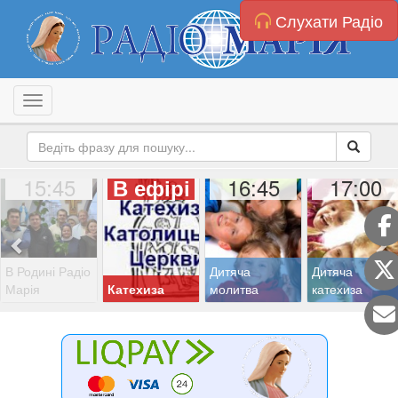
Слухати Радіо
Toggle navigation
15:45
16:45
17:00
В ефірі
В Родині Радіо
Дитяча
Дитяча
Марія
Катехиза
молитва
катехиза