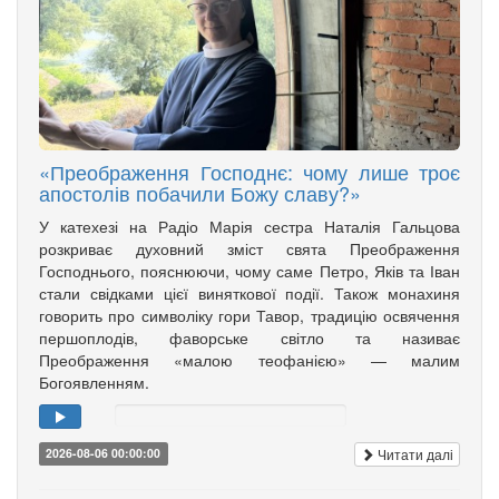
«Преображення Господнє: чому лише троє
апостолів побачили Божу славу?»
У катехезі на Радіо Марія сестра Наталія Гальцова
розкриває духовний зміст свята Преображення
Господнього, пояснюючи, чому саме Петро, Яків та Іван
стали свідками цієї виняткової події. Також монахиня
говорить про символіку гори Тавор, традицію освячення
першоплодів, фаворське світло та називає
Преображення «малою теофанією» — малим
Богоявленням.
Читати далі
2026-08-06 00:00:00