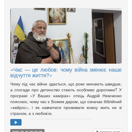
«Час — це любов: чому війна змінює наше
відчуття життя?»
Чому під час війни здається, що роки минають швидше,
а спогади про дитинство стають особливо дорогими? У
програмі «У Ваших намірах» отець Андрій Немченко
пояснює, чому час є Божим даром, що означає біблійний
«кайрос», і як навчитися проживати кожну мить не зі
страхом, а з любов’ю.
Читати далі
2026-08-06 00:00:00