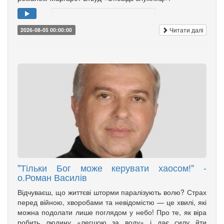
Читати далі
2026-08-05 00:00:00
"Тільки Бог може керувати хаосом!" -
о.Роман Василів
Відчуваєш, що життєві шторми паралізують волю? Страх
перед війною, хворобами та невідомістю — це хвилі, які
можна подолати лише поглядом у небо! Про те, як віра
робить людину «легшою за воду» і дає силу йти