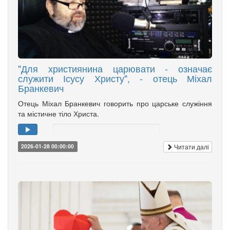
"Для християнина царювати - означає
служити Ісусу Христу", - отець Міхал
Бранкевич
Отець Міхал Бранкевич говорить про царське служіння
та містичне тіло Христа.
Читати далі
2026-01-28 00:00:00