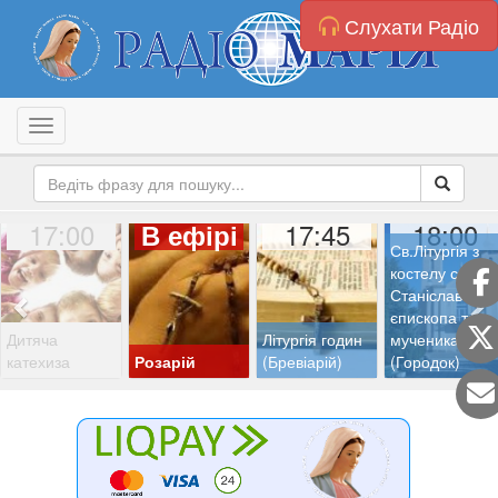
Слухати Радіо
Toggle navigation
17:00
17:45
18:00
В ефірі
Св.Літургія з
костелу св.
Станіслава
єпископа та
Дитяча
Літургія годин
мученика
катехиза
Розарій
(Бревіарій)
(Городок)