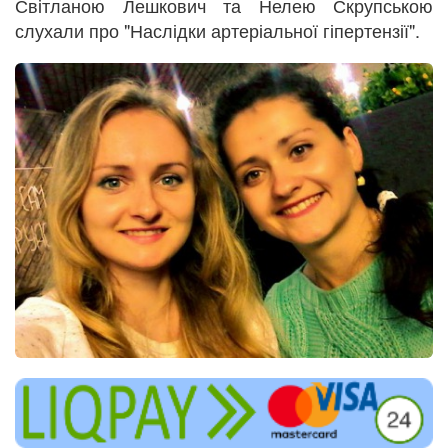
Світланою Лешкович та Нелею Скрупською
слухали про "Наслідки артеріальної гіпертензії".