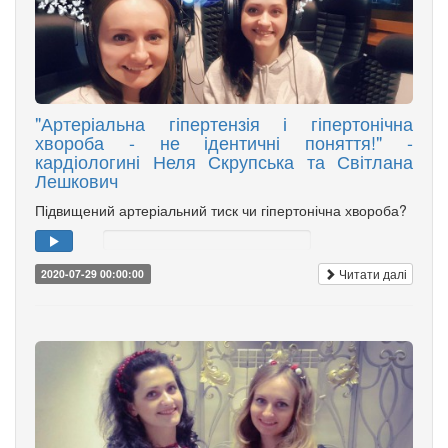
"Артеріальна гіпертензія і гіпертонічна
хвороба - не ідентичні поняття!" -
кардіологині Неля Скрупська та Світлана
Лешкович
Підвищений артеріальний тиск чи гіпертонічна хвороба?
Читати далі
2020-07-29 00:00:00