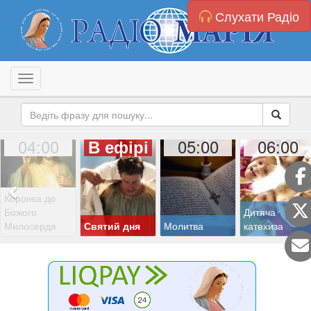
Слухати Радіо
Toggle navigation
04:00
05:00
06:00
В ефірі
Коронка до
Божого
Дитяча
Милосердя
Святий дня
Молитва
катехиза