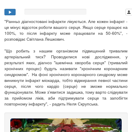
"Ранньо діагностовані інфаркти лікуються. Але кожен інфаркт -
це мінус відсоток роботи вашого серця. Якщо серце працює на
100%, то після інфаркту може працювати на 50-60%", -
розповідає Світлана Лешкович.
"Що робить з нашим організмом підвищений тривалим
артеріальний тиск? Проводилися нові дослідження, у
результаті яких, діагноз "ішемічна хвороба серця" (тривалий
хронічних процес) будуть називати "хронічним коронарним
синдромом". На фоні хронічного коронарного синдрому може
виникнути інфаркт міокарда, тобто відмирання певної частини
серця, після чого кардіо (серце) не зможе нормально
функціонувати. Може з'явитися задишка, тому варто слідкувати
за прийомом ліків, аби підтримувати серце та запобігти
повторному інфаркту", - радить Неля Скрупська.