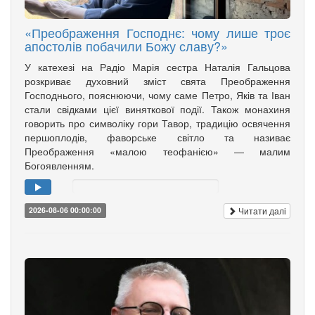
«Преображення Господнє: чому лише троє
апостолів побачили Божу славу?»
У катехезі на Радіо Марія сестра Наталія Гальцова
розкриває духовний зміст свята Преображення
Господнього, пояснюючи, чому саме Петро, Яків та Іван
стали свідками цієї виняткової події. Також монахиня
говорить про символіку гори Тавор, традицію освячення
першоплодів, фаворське світло та називає
Преображення «малою теофанією» — малим
Богоявленням.
Читати далі
2026-08-06 00:00:00