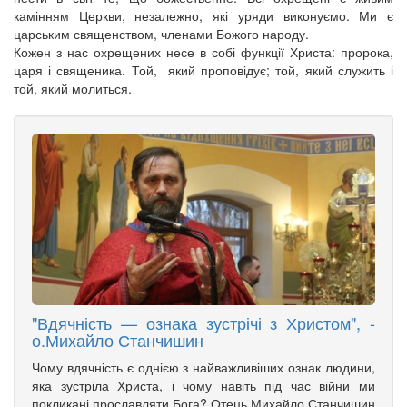
камінням Церкви, незалежно, які уряди виконуємо. Ми є
царським священством, членами Божого народу.
Кожен з нас охрещених несе в собі функції Христа: пророка,
царя і священика. Той, який проповідує; той, який служить і
той, який молиться.
"Вдячність — ознака зустрічі з Христом", -
о.Михайло Станчишин
Чому вдячність є однією з найважливіших ознак людини,
яка зустріла Христа, і чому навіть під час війни ми
покликані прославляти Бога? Отець Михайло Станчишин