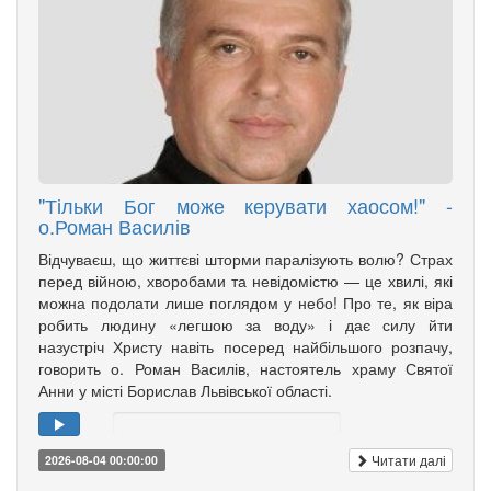
"Тільки Бог може керувати хаосом!" -
о.Роман Василів
Відчуваєш, що життєві шторми паралізують волю? Страх
перед війною, хворобами та невідомістю — це хвилі, які
можна подолати лише поглядом у небо! Про те, як віра
робить людину «легшою за воду» і дає силу йти
назустріч Христу навіть посеред найбільшого розпачу,
говорить о. Роман Василів, настоятель храму Святої
Анни у місті Борислав Львівської області.
Читати далі
2026-08-04 00:00:00