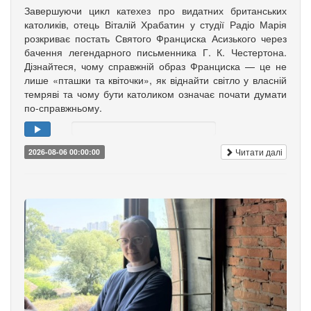
Завершуючи цикл катехез про видатних британських
католиків, отець Віталій Храбатин у студії Радіо Марія
розкриває постать Святого Франциска Асизького через
бачення легендарного письменника Г. К. Честертона.
Дізнайтеся, чому справжній образ Франциска — це не
лише «пташки та квіточки», як віднайти світло у власній
темряві та чому бути католиком означає почати думати
по-справжньому.
Читати далі
2026-08-06 00:00:00