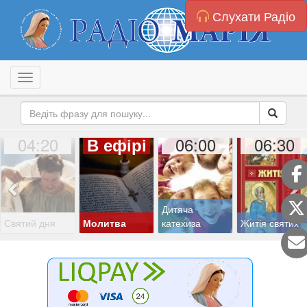
Слухати Радіо
Toggle navigation
04:20
06:00
06:30
В ефірі
Дитяча
Святий дня
Молитва
катехиза
Житія святих