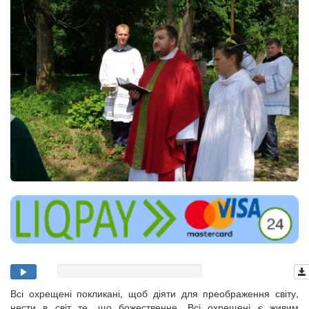
Всі охрещені покликані, щоб діяти для преображення світу,
нести в світ те, що божественне. Всі охрещені є живим