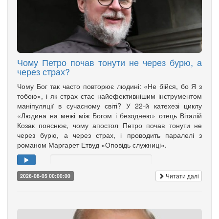
Чому Петро почав тонути не через бурю, а
через страх?
Чому Бог так часто повторює людині: «Не бійся, бо Я з
тобою», і як страх стає найефективнішим інструментом
маніпуляції в сучасному світі? У 22-й катехезі циклу
«Людина на межі між Богом і безоднею» отець Віталій
Козак пояснює, чому апостол Петро почав тонути не
через бурю, а через страх, і проводить паралелі з
романом Маргарет Етвуд «Оповідь служниці».
Читати далі
2026-08-05 00:00:00