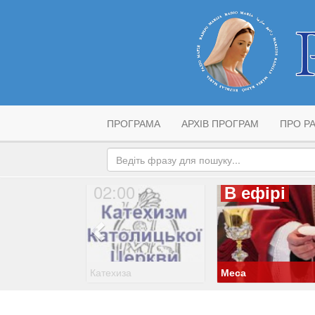
ПРОГРАМА
АРХІВ ПРОГРАМ
ПРО РА
02:00
В ефірі
Катехиза
Меса