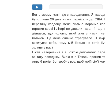
Бог в моєму житті діє з народження. Я народи
було лише 20 днів як ми переїхали до США. 
перетину кордону мене сильно поранив кол
втратив крові і лікарі не давали гарантії, що 
дізнався, що чоловік, який жив з нами, не
батьком. Це мене сильно стресувало. Я закр
запитував себе, чому мій батько не хотів бу
залишив нас?
Після навернення я з Божою допомогою переп
за таку поведінку. Виріс я в Техасі, прожив та
живу 6 років. Бог зробив все, щоб моїй сім'ї 