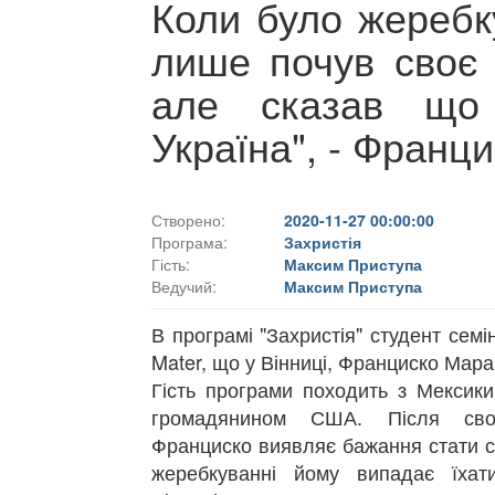
Коли було жеребку
лише почув своє і
але сказав що
Україна", - Франц
Створено:
2020-11-27 00:00:00
Програма:
Захристія
Гість:
Максим Приступа
Ведучий:
Максим Приступа
В програмі "Захристія" студент семі
Mater, що у Вінниці, Франциско Мар
Гість програми походить з Мексики
громадянином США. Після сво
Франциско виявляє бажання стати с
жеребкуванні йому випадає їхат