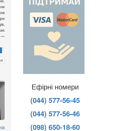
чи,
али
кож
ори
ів,
ає
 —
лі
Ефірні номери
(044) 577-56-45
(044) 577-56-46
(098) 650-18-60
на