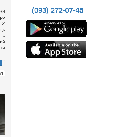
(093) 272-07-45
оки
ро
? У
ць
с є
ий
ти
лі