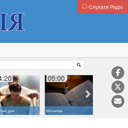
Слухати Радіо
4:20
05:00
06:00
тий дня
Молитва
Дитяча катехиз