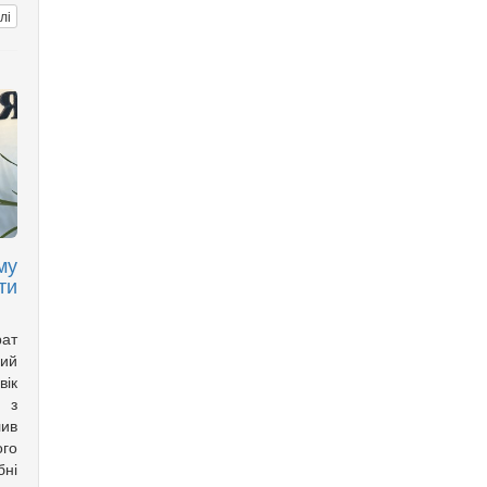
лі
му
ти
ат
ний
вік
 з
лив
ого
бні