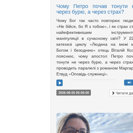
Чому Петро почав тонути 
через бурю, а через страх?
Чому Бог так часто повторює люди
«Не бійся, бо Я з тобою», і як страх с
найефективнішим інструмент
маніпуляції в сучасному світі? У 2
катехезі циклу «Людина на межі м
Богом і безоднею» отець Віталій Ко
пояснює, чому апостол Петро поч
тонути не через бурю, а через страх
проводить паралелі з романом Марга
Етвуд «Оповідь служниці».
Читати да
2026-08-05 00:00:00