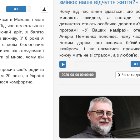
змінює наше відчуття життя?»
Чому під час війни здається, що р
минають швидше, а спогади п
вся в Мексиці і мені
дитинство стають особливо дорогими
Під час нелегального
програмі «У Ваших намірах» оте
ючий дріт, я багато
Андрій Немченко пояснює, чому ча
я виживу. У 8 років я
Божим даром, що означає біблійн
 є моїм біологічним
«кайрос», і як навчитися прожива
ився від оточуючих і
кожну мить не зі страхом, а з любов’ю.
ти зі мною, чому він
росив своїх родичів
Читати да
м 20 років, в Україні
2026-08-06 00:00:00
жилося комфортно.