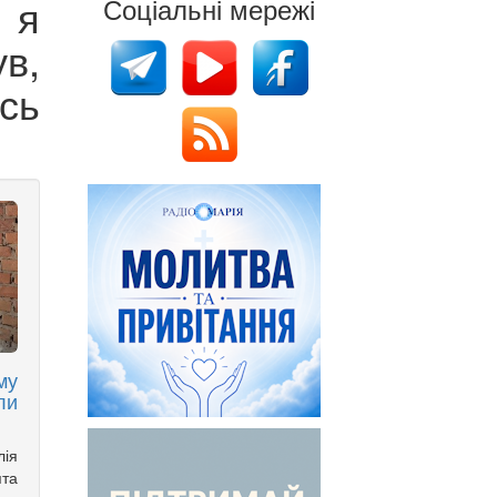
, я
Соціальні мережі
в,
сь
му
ли
лія
ята