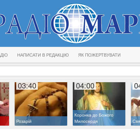
ДІО
НАПИСАТИ В РЕДАКЦІЮ
ЯК ПОЖЕРТВУВАТИ
03:40
04:00
0
Коронка до Божого
Розарій
Милосердя
Свя