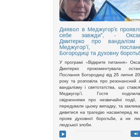
Диявол в Меджугор'є проявл
себе завжди", - Окса
Дмитерко про вандалізм
Меджугор’ї, послан
Богородиці та духовну бороть
У програмі «Відкрите питання» Окс
Дмитерко прокоментувала остан
Послання Богородиці від 25 липня 2
року та розповіла про резонансний 
вандалізму і святотатства, що ставс
Меджугор’ї. Гостя поділила
свідченнями про незвичайні події, 
передували цьому випадку, та заклик
дивитися на трагедію насамперед як
прояв духовної боротьби, а не ли
людської злоби.