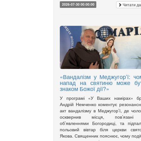
Читати да
2026-07-30 00:00:00
«Вандалізм у Меджугор’ї: чо
напад на святиню може бу
знаком Божої дії?»
У програмі «У Ваших намірах» бр
Андрій Немченко коментує резонанс
акт вандалізму в Меджугор’ї, де чоло
осквернив місця, пов’язані
об’явленнями Богородиці, та підпа
польовий вівтар біля церкви свят
Якова. Священник пояснює, чому поді