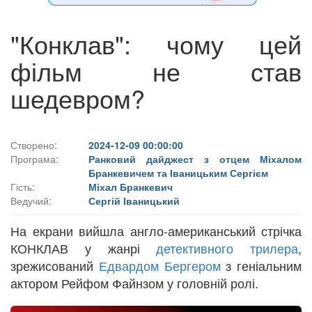
"Конклав": чому цей
фільм не став
шедевром?
Створено:
2024-12-09 00:00:00
Програма:
Ранковий дайджест з отцем Міхалом
Бранкевичем та Іваницьким Сергієм
Гість:
Міхал Бранкевич
Ведучий:
Сергій Іваницький
На екрани вийшла англо-американський стрічка
КОНКЛАВ у жанрі
детективного
трилера
,
зрежисований
Едвардом Бергером
з геніальним
актором Рейфом Файнзом у головній ролі.