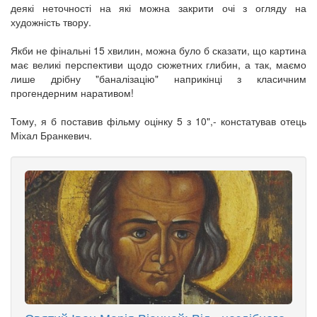
деякі неточності на які можна закрити очі з огляду на
художність твору.
Якби не фінальні 15 хвилин, можна було б сказати, що картина
має великі перспективи щодо сюжетних глибин, а так, маємо
лише дрібну "баналізацію" наприкінці з класичним
прогендерним наративом!
Тому, я б поставив фільму оцінку 5 з 10",- констатував отець
Міхал Бранкевич.