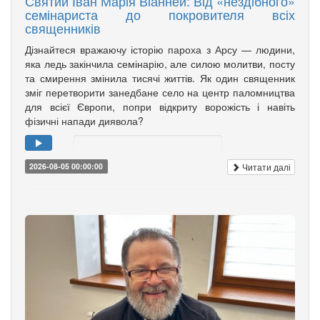
Святий Іван Марія Віанней: Від «нездібного»
семінариста до покровителя всіх
священників
Дізнайтеся вражаючу історію пароха з Арсу — людини,
яка ледь закінчила семінарію, але силою молитви, посту
та смирення змінила тисячі життів. Як один священник
зміг перетворити занедбане село на центр паломництва
для всієї Європи, попри відкриту ворожість і навіть
фізичні напади диявола?
Читати далі
2026-08-05 00:00:00