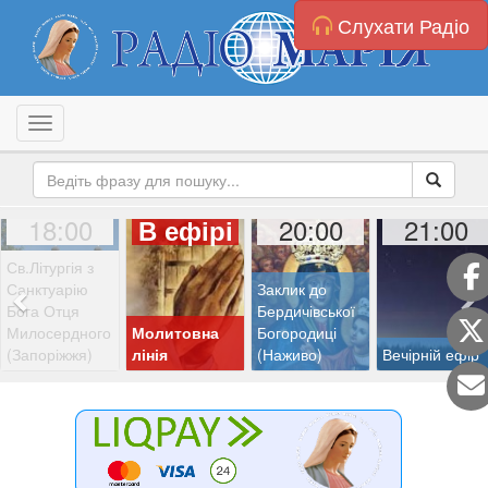
Слухати Радіо
Toggle navigation
18:00
20:00
21:00
В ефірі
Св.Літургія з
Санктуарію
Заклик до
Бога Отця
Бердичівської
Милосердного
Молитовна
Богородиці
(Запоріжжя)
лінія
(Наживо)
Вечірній ефір