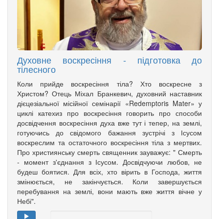
Духовне воскресіння - підготовка до
тілесного
Коли прийде воскресіння тіла? Хто воскресне з
Христом? Отець Міхал Бранкевич, духовний наставник
дієцезіальної місійної семінарії «Redemptoris Mater» у
циклі катехиз про воскресіння говорить про способи
досвідчення воскресіння духа вже тут і тепер, на землі,
готуючись до свідомого бажання зустрічі з Ісусом
воскреслим та остаточного воскресіння тіла з мертвих.
Про християнську смерть священник зауважує: " Смерть
- момент з'єднання з Ісусом. Досвідчуючи любов, не
будеш боятися. Для всіх, хто вірить в Господа, життя
змінюється, не закінчується. Коли завершується
перебування на землі, вони мають вже життя вічне у
Небі".