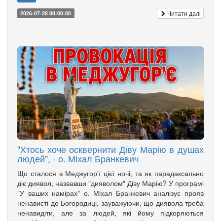
Читати далі
2026-07-28 00:00:00
"Хтось хоче осквернити Діву Марію в душах
людей", - о. Міхал Бранкевич
Що сталося в Меджугор'ї цієї ночі, та як парадаксально
діє диявол, назвавши "дияволом" Діву Марію? У програмі
"У ваших намірах" о. Міхал Бранкевич аналізує прояв
ненависті до Богородиці, зауважуючи, що диявола треба
ненавидіти, але за людей, які йому підкоряються