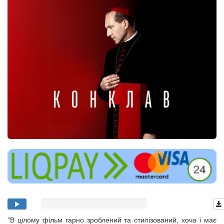
"В цілому фільм гарно зроблений та стилізований, хоча і має