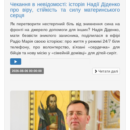
Чекання в невідомості: історія Надії Діденко
про віру, стійкість та силу материнського
серця
Як перетворити нестерпний біль від зникнення сина на
фронті на джерело допомоги для інших? Надія Діденко,
мати безвісти зниклого захисника, поділилася в ефірі
Радіо Марія своєю історією: про життя у режимі 24/7 біля
телефону, про волонтерство, в’язані «сердечка» для
бійців та нову місію у «сімейній домівці» для дітей-сиріт.
Читати далі
2026-08-06 00:00:00