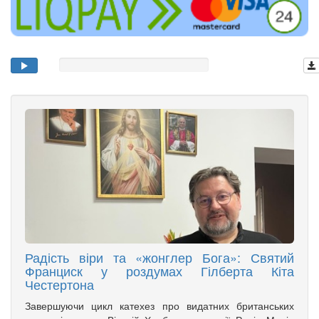
Радість віри та «жонглер Бога»: Святий
Франциск у роздумах Гілберта Кіта
Честертона
Завершуючи цикл катехез про видатних британських