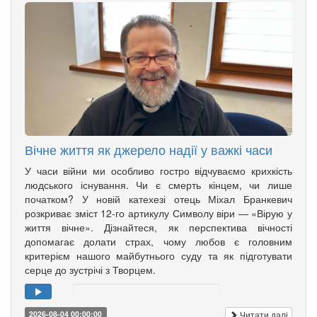
Вічне життя як джерело надії у важкі часи
У часи війни ми особливо гостро відчуваємо крихкість
людського існування. Чи є смерть кінцем, чи лише
початком? У новій катехезі отець Міхал Бранкевич
розкриває зміст 12-го артикулу Символу віри — «Вірую у
життя вічне». Дізнайтеся, як перспектива вічності
допомагає долати страх, чому любов є головним
критерієм нашого майбутнього суду та як підготувати
серце до зустрічі з Творцем.
Читати далі
2026-08-04 00:00:00