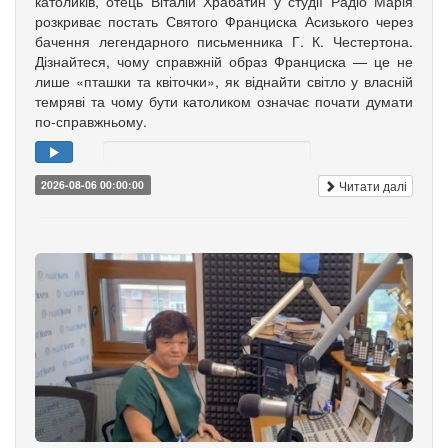
католиків, отець Віталій Храбатин у студії Радіо Марія
розкриває постать Святого Франциска Асизького через
бачення легендарного письменника Г. К. Честертона.
Дізнайтеся, чому справжній образ Франциска — це не
лише «пташки та квіточки», як віднайти світло у власній
темряві та чому бути католиком означає почати думати
по-справжньому.
Читати далі
2026-08-06 00:00:00