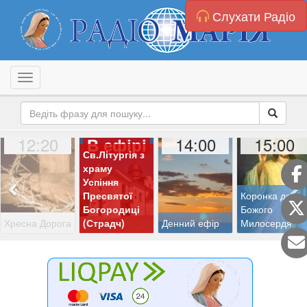
Слухати Радіо
Toggle navigation
12:20
14:00
15:00
В ефірі
Св.Літургія з
храму
Успіння
Пресвятої
Коронка до
Богородиці
Божого
Хресна Дорога
(Страдч)
Денний ефір
Милосердя