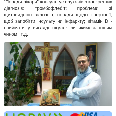
"Поради лікаря" консультує слухачів з конкретних
діагнозів: тромбофлебіт; проблеми зі
щитовидною залозою; поради щодо гіпертонії,
щоб запобігти інсульту чи інфаркту; вітамін D -
приймати у вигляді пігулок чи якимось іншим
чином і т.д.