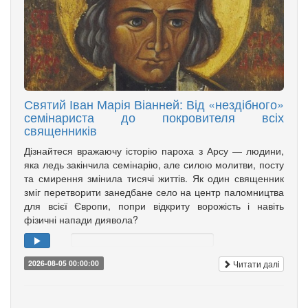
Святий Іван Марія Віанней: Від «нездібного»
семінариста до покровителя всіх
священників
Дізнайтеся вражаючу історію пароха з Арсу — людини,
яка ледь закінчила семінарію, але силою молитви, посту
та смирення змінила тисячі життів. Як один священник
зміг перетворити занедбане село на центр паломництва
для всієї Європи, попри відкриту ворожість і навіть
фізичні напади диявола?
Читати далі
2026-08-05 00:00:00