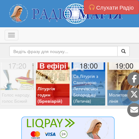
Слухати Радіо
Toggle navigation
17:20
18:00
19:00
В ефірі
Св.Літургія з
Санктуарію
Літургія
Летичівської
Голос народу,
годин
Богородиці
Молитовна
голос Божий
(Бревіарій)
(Летичів)
лінія