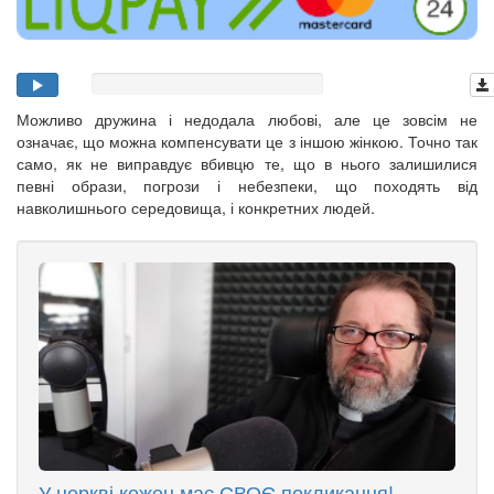
Можливо дружина і недодала любові, але це зовсім не
означає, що можна компенсувати це з іншою жінкою. Точно так
само, як не виправдує вбивцю те, що в нього залишилися
певні образи, погрози і небезпеки, що походять від
навколишнього середовища, і конкретних людей.
У церкві кожен має СВОЄ покликання!