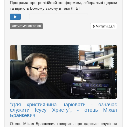
Програма про релігійний конформізм, ліберальні церкви
та вірність Божому закону в темі ЛГБТ.
Читати далі
2026-01-29 00:00:00
"Для християнина царювати - означає
служити Ісусу Христу", - отець Міхал
Бранкевич
Отець Міхал Бранкевич говорить про царське служіння