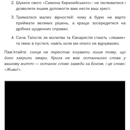
Шукати свого «Симона Киринейського»: не ізолюватися і
дозволити іншим допомогти вам нести ваш хрест.
Триматися малих вірностей: чому в бурю не варто
приймати великих рішень, а краще зосередитися на
дрібних щоденних справах.
Сила Таїнств: як молитва та Євхаристія стають «ліками»
та їжею в пустелі, навіть коли ми нічого не відчуваємо.
Пам’ятайте:
сонце не перестає існувати лише тому, що
його закрили хмари. Криза не має останнього слова у
вашому житті — останнє слово завжди за Богом, і це слово:
«Живи!».