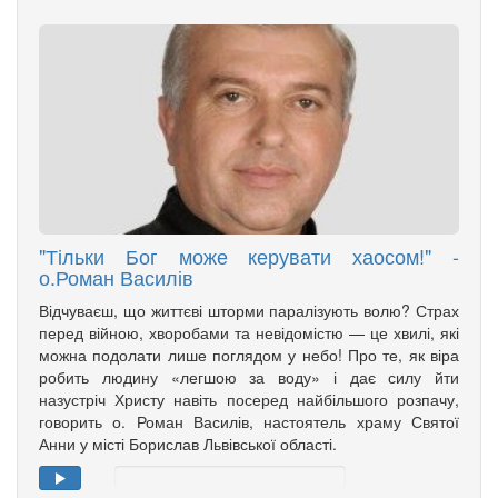
"Тільки Бог може керувати хаосом!" -
о.Роман Василів
Відчуваєш, що життєві шторми паралізують волю? Страх
перед війною, хворобами та невідомістю — це хвилі, які
можна подолати лише поглядом у небо! Про те, як віра
робить людину «легшою за воду» і дає силу йти
назустріч Христу навіть посеред найбільшого розпачу,
говорить о. Роман Василів, настоятель храму Святої
Анни у місті Борислав Львівської області.