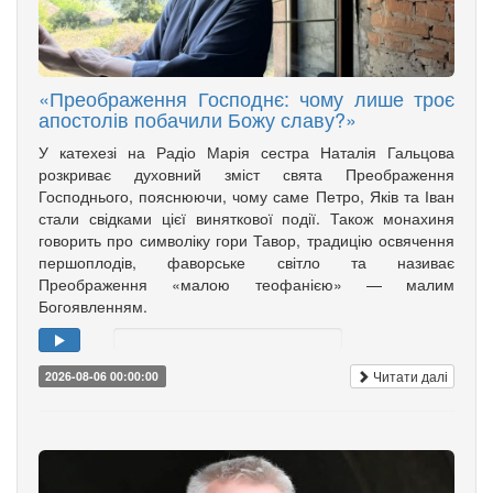
«Преображення Господнє: чому лише троє
апостолів побачили Божу славу?»
У катехезі на Радіо Марія сестра Наталія Гальцова
розкриває духовний зміст свята Преображення
Господнього, пояснюючи, чому саме Петро, Яків та Іван
стали свідками цієї виняткової події. Також монахиня
говорить про символіку гори Тавор, традицію освячення
першоплодів, фаворське світло та називає
Преображення «малою теофанією» — малим
Богоявленням.
Читати далі
2026-08-06 00:00:00