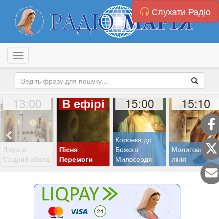
Слухати Радіо
Toggle navigation
13:00
15:00
15:10
В ефірі
Коронка до
Літургія
Пісня
Божого
Молитовна
Східний обряд
Перемоги
Милосердя
лінія