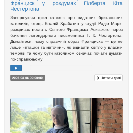
Франциск у роздумах Гілберта Кіта
Честертона
Завершуючи цикл катехез про видатних британських
католиків, отець Віталій Храбатин у студії Радіо Марія
розкриває постать Святого Франциска Асизького через
бачення легендарного письменника Г. К. Честертона.
Дізнайтеся, чому справжній образ Франциска — це не
лише «пташки та квіточки», як віднайти світло у власній
темряві та чому бути католиком означає почати думати
по-справжньому.
Читати далі
2026-08-06 00:00:00