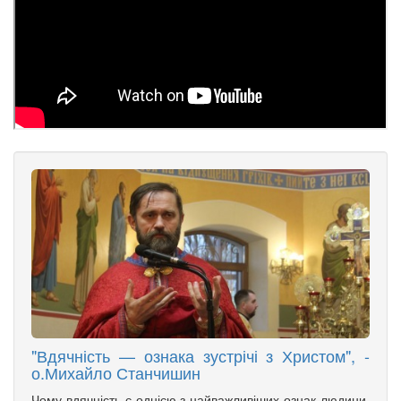
"Вдячність — ознака зустрічі з Христом", -
о.Михайло Станчишин
Чому вдячність є однією з найважливіших ознак людини,