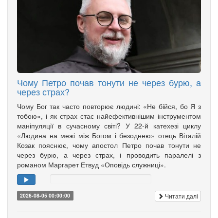
Чому Петро почав тонути не через бурю, а
через страх?
Чому Бог так часто повторює людині: «Не бійся, бо Я з
тобою», і як страх стає найефективнішим інструментом
маніпуляції в сучасному світі? У 22-й катехезі циклу
«Людина на межі між Богом і безоднею» отець Віталій
Козак пояснює, чому апостол Петро почав тонути не
через бурю, а через страх, і проводить паралелі з
романом Маргарет Етвуд «Оповідь служниці».
Читати далі
2026-08-05 00:00:00